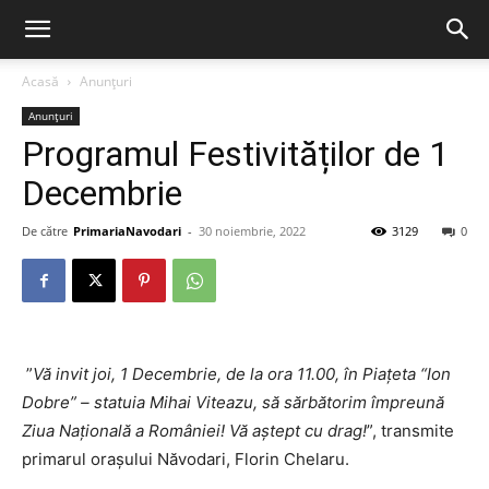
Acasă
Anunțuri
Anunțuri
Programul Festivităților de 1
Decembrie
De către
PrimariaNavodari
-
30 noiembrie, 2022
3129
0
”
Vă invit joi, 1 Decembrie, de la ora 11.00, în Piațeta “Ion
Dobre” – statuia Mihai Viteazu, să sărbătorim împreună
Ziua Națională a României! Vă aștept cu drag!
”, transmite
primarul orașului Năvodari, Florin Chelaru.