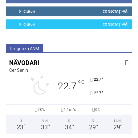
0
Cititori
CONECTAȚI-VĂ
0
Cititori
CONECTAȚI-VĂ
Prognoza ANM
NĂVODARI
Cer Senin
°
22.7
°
C
22.7
°
22.7
78%
1.1m/s
0%
J
VIN
S
D
LUN
23
°
33
°
34
°
29
°
29
°