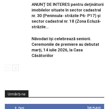
ANUNȚ DE INTERES pentru deținătorii
imobilelor situate în sector cadastral
nr. 30 (Peninsula- străzile P6- P17) și
sector cadastral nr. 18 (Zona Ecluză-
străzile...
Năvodari își celebrează seniorii.
Ceremoniile de premiere au debutat
marți, 14 iulie 2026, la Casa
Căsătoriilor
Urmăriți-ne
0
Fani
ÎMI PLACE