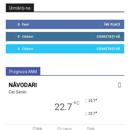
Urmăriți-ne
0
Fani
ÎMI PLACE
0
Cititori
CONECTAȚI-VĂ
0
Cititori
CONECTAȚI-VĂ
Prognoza ANM
NĂVODARI
Cer Senin
°
22.7
°
C
22.7
°
22.7
78%
1.1m/s
0%