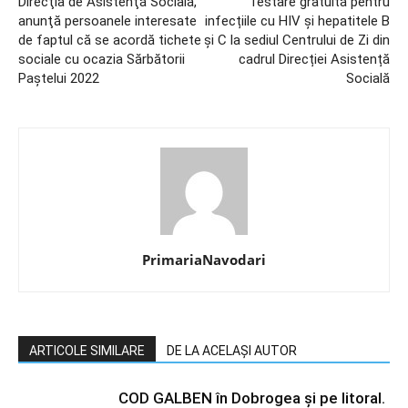
Direcţia de Asistenţă Socială,
Testare gratuită pentru
anunţă persoanele interesate
infecțiile cu HIV și hepatitele B
de faptul că se acordă tichete
și C la sediul Centrului de Zi din
sociale cu ocazia Sărbătorii
cadrul Direcției Asistență
Paştelui 2022
Socială
PrimariaNavodari
ARTICOLE SIMILARE
DE LA ACELAȘI AUTOR
COD GALBEN în Dobrogea și pe litoral.