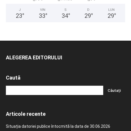
J
VIN
S
D
LUN
23
°
33
°
34
°
29
°
29
°
ALEGEREA EDITORULUI
Caută
Articole recente
Situația datoriei publice întocmită la data de 30.06.2026