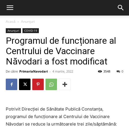
Acasă
Anunțuri
Anunțuri
COVID-19
Programul de funcționare al
Centrului de Vaccinare
Năvodari a fost modificat
De către
PrimariaNavodari
-
4 martie, 2022
3548
0
Potrivit Direcției de Sănătate Publică Constanța,
programul de funcționare al Centrului de Vaccinare
Năvodari se reduce la următoarele trei zile/săptămână: