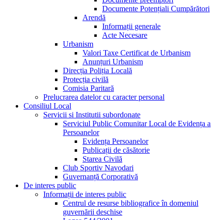
Documente Potențiali Cumpărători
Arendă
Informații generale
Acte Necesare
Urbanism
Valori Taxe Certificat de Urbanism
Anunțuri Urbanism
Direcția Poliția Locală
Protecția civilă
Comisia Paritară
Prelucrarea datelor cu caracter personal
Consiliul Local
Servicii si Institutii subordonate
Serviciul Public Comunitar Local de Evidența a
Persoanelor
Evidența Persoanelor
Publicații de căsătorie
Starea Civilă
Club Sportiv Navodari
Guvernanță Corporativă
De interes public
Informații de interes public
Centrul de resurse bibliografice în domeniul
guvernării deschise