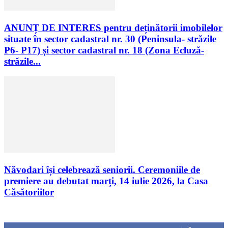
ANUNȚ DE INTERES pentru deținătorii imobilelor
situate în sector cadastral nr. 30 (Peninsula- străzile
P6- P17) și sector cadastral nr. 18 (Zona Ecluză-
străzile...
Năvodari își celebrează seniorii. Ceremoniile de
premiere au debutat marți, 14 iulie 2026, la Casa
Căsătoriilor
Urmăriți-ne
0
Fani