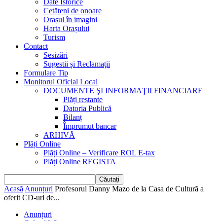
Date Istorice
Cetățeni de onoare
Orașul în imagini
Harta Orașului
Turism
Contact
Sesizări
Sugestii și Reclamații
Formulare Tip
Monitorul Oficial Local
DOCUMENTE ŞI INFORMAŢII FINANCIARE
Plăți restante
Datoria Publică
Bilanț
Împrumut bancar
ARHIVĂ
Plăți Online
Plăți Online – Verificare ROL E-tax
Plăți Online REGISTA
Acasă
Anunțuri
Profesorul Danny Mazo de la Casa de Cultură a
oferit CD-uri de...
Anunțuri