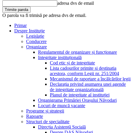
adresa dvs de email
O parola va fi trimisă pe adresa dvs de email.
Primar
Despre Instituție
Legislație
Conducere
Organizare
Regulamentul de organizare și funcționare
Integritate instituțională
Cod etic și de integritate
Lista cadourilor primite si destinatia
acestora, conform Legii nr. 251/2004
Mecanismul de raportare a încălcărilor legii
Declarația privind asumarea unei agende
de integritate organizațională
Planul de integritate al instituției
Organigrama Primăriei Orașului Năvodari
Locuri de muncă vacante
Programe și strategii
Rapoarte
Structuri de specialitate
Direcția Asistență Socială
Despre DAS Năvodari