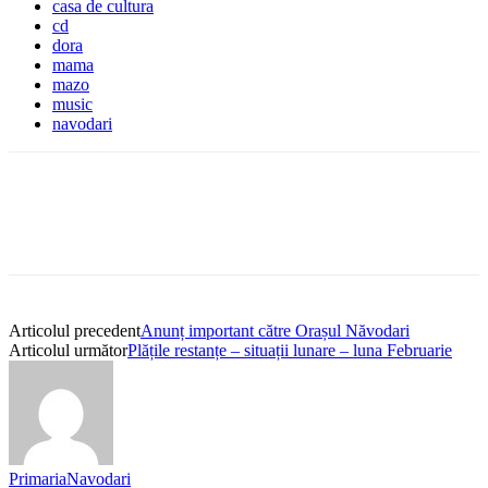
casa de cultura
cd
dora
mama
mazo
music
navodari
Articolul precedent
Anunț important către Orașul Năvodari
Articolul următor
Plățile restanțe – situații lunare – luna Februarie
PrimariaNavodari