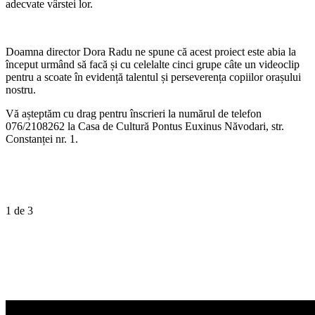
adecvate vârstei lor.
Doamna director Dora Radu ne spune că acest proiect este abia la
început urmând să facă și cu celelalte cinci grupe câte un videoclip
pentru a scoate în evidență talentul și perseverența copiilor orașului
nostru.
Vă așteptăm cu drag pentru înscrieri la numărul de telefon
076/2108262 la Casa de Cultură Pontus Euxinus Năvodari, str.
Constanței nr. 1.
1
de 3