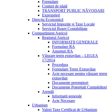
Formulare
Conturi de plată
TRANSPORT PUBLIC NĂVODARI
Exproprieri
Direcția Economică
Serviciul Impozite și Taxe Locale
Serviciul Buget Contabilitate
Compartiment Agricol
Registrul Agricol
INFORMATII GENERALE
Formulare RA
Anunțuri RA
Vânzare teren extravilan – LEGEA
17/2014
Procedura
Formulare Teren Extravilan
Acte necesare pentru vânzare teren
extravilan
Documente preemptori
Documente Potențiali Cumpărători
Arendă
Informații generale
Acte Necesare
Urbanism
Valori Taxe Certificat de Urbanism