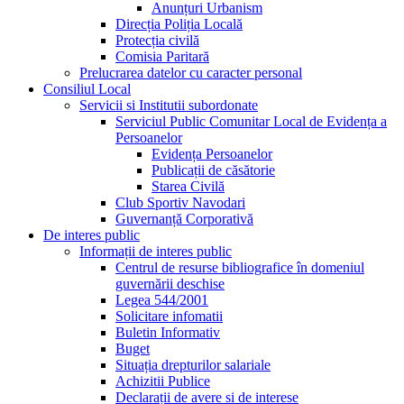
Anunțuri Urbanism
Direcția Poliția Locală
Protecția civilă
Comisia Paritară
Prelucrarea datelor cu caracter personal
Consiliul Local
Servicii si Institutii subordonate
Serviciul Public Comunitar Local de Evidența a
Persoanelor
Evidența Persoanelor
Publicații de căsătorie
Starea Civilă
Club Sportiv Navodari
Guvernanță Corporativă
De interes public
Informații de interes public
Centrul de resurse bibliografice în domeniul
guvernării deschise
Legea 544/2001
Solicitare infomatii
Buletin Informativ
Buget
Situația drepturilor salariale
Achizitii Publice
Declarații de avere si de interese