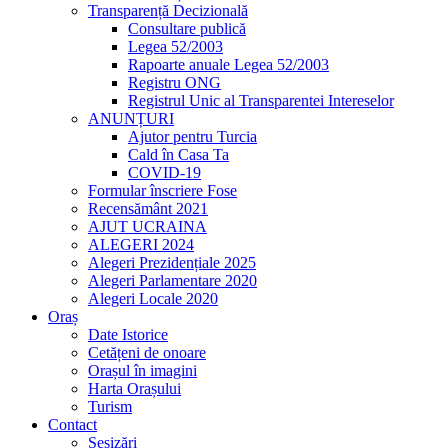
Transparență Decizională
Consultare publică
Legea 52/2003
Rapoarte anuale Legea 52/2003
Registru ONG
Registrul Unic al Transparentei Intereselor
ANUNȚURI
Ajutor pentru Turcia
Cald în Casa Ta
COVID-19
Formular înscriere Fose
Recensământ 2021
AJUT UCRAINA
ALEGERI 2024
Alegeri Prezidențiale 2025
Alegeri Parlamentare 2020
Alegeri Locale 2020
Oraș
Date Istorice
Cetățeni de onoare
Orașul în imagini
Harta Orașului
Turism
Contact
Sesizări