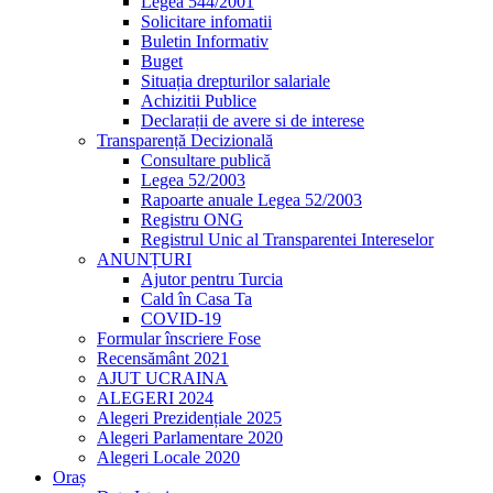
Legea 544/2001
Solicitare infomatii
Buletin Informativ
Buget
Situația drepturilor salariale
Achizitii Publice
Declarații de avere si de interese
Transparență Decizională
Consultare publică
Legea 52/2003
Rapoarte anuale Legea 52/2003
Registru ONG
Registrul Unic al Transparentei Intereselor
ANUNȚURI
Ajutor pentru Turcia
Cald în Casa Ta
COVID-19
Formular înscriere Fose
Recensământ 2021
AJUT UCRAINA
ALEGERI 2024
Alegeri Prezidențiale 2025
Alegeri Parlamentare 2020
Alegeri Locale 2020
Oraș