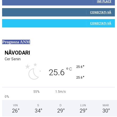
ÎMI PLACE
0
Cititori
CONECTAȚI-VĂ
0
Cititori
CONECTAȚI-VĂ
Prognoza ANM
NĂVODARI
Cer Senin
°
25.6
°
C
25.6
°
25.6
55%
1.5m/s
0%
VIN
S
D
LUN
MAR
26
°
34
°
29
°
29
°
30
°