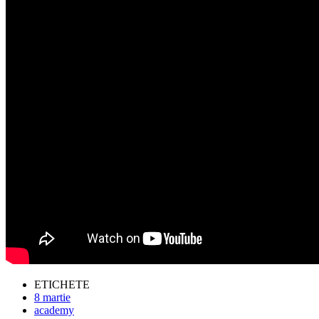
ETICHETE
8 martie
academy