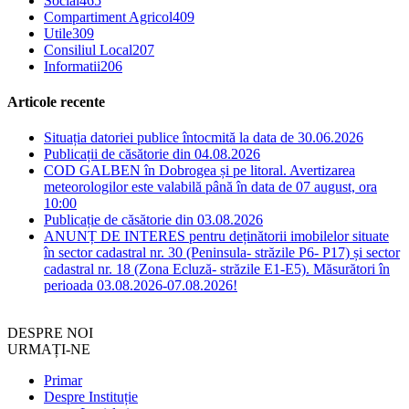
Social
465
Compartiment Agricol
409
Utile
309
Consiliul Local
207
Informatii
206
Articole recente
Situația datoriei publice întocmită la data de 30.06.2026
Publicații de căsătorie din 04.08.2026
COD GALBEN în Dobrogea și pe litoral. Avertizarea
meteorologilor este valabilă până în data de 07 august, ora
10:00
Publicație de căsătorie din 03.08.2026
ANUNȚ DE INTERES pentru deținătorii imobilelor situate
în sector cadastral nr. 30 (Peninsula- străzile P6- P17) și sector
cadastral nr. 18 (Zona Ecluză- străzile E1-E5). Măsurători în
perioada 03.08.2026-07.08.2026!
DESPRE NOI
URMAȚI-NE
Primar
Despre Instituție