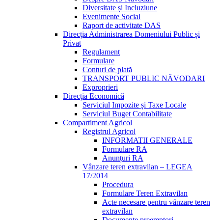
Diversitate și Incluziune
Evenimente Social
Raport de activitate DAS
Direcția Administrarea Domeniului Public și
Privat
Regulament
Formulare
Conturi de plată
TRANSPORT PUBLIC NĂVODARI
Exproprieri
Direcția Economică
Serviciul Impozite și Taxe Locale
Serviciul Buget Contabilitate
Compartiment Agricol
Registrul Agricol
INFORMATII GENERALE
Formulare RA
Anunțuri RA
Vânzare teren extravilan – LEGEA
17/2014
Procedura
Formulare Teren Extravilan
Acte necesare pentru vânzare teren
extravilan
Documente preemptori