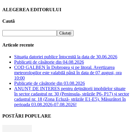
ALEGEREA EDITORULUI
Caută
Articole recente
Situația datoriei publice întocmită la data de 30.06.2026
Publicații de căsătorie din 04.08.2026
COD GALBEN în Dobrogea și pe litoral. Avertizarea
meteorologilor este valabilă până în data de 07 august, ora
10:00
Publicație de căsătorie din 03.08.2026
ANUNȚ DE INTERES pentru deținătorii imobilelor situate
în sector cadastral nr. 30 (Peninsula- străzile P6- P17) și sector
cadastral nr. 18 (Zona Ecluză- străzile E1-E5). Măsurători în
perioada 03.08.2026-07.08.2026!
POSTĂRI POPULARE