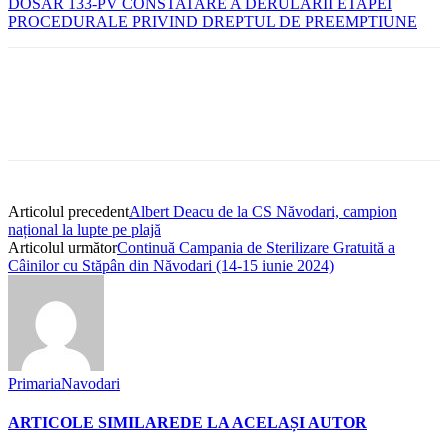
DOSAR 133-PV CONSTATARE A DERULARII ETAPEI
PROCEDURALE PRIVIND DREPTUL DE PREEMPTIUNE
Articolul precedent
Albert Deacu de la CS Năvodari, campion
național la lupte pe plajă
Articolul următor
Continuă Campania de Sterilizare Gratuită a
Câinilor cu Stăpân din Năvodari (14-15 iunie 2024)
PrimariaNavodari
ARTICOLE SIMILARE
DE LA ACELAȘI AUTOR