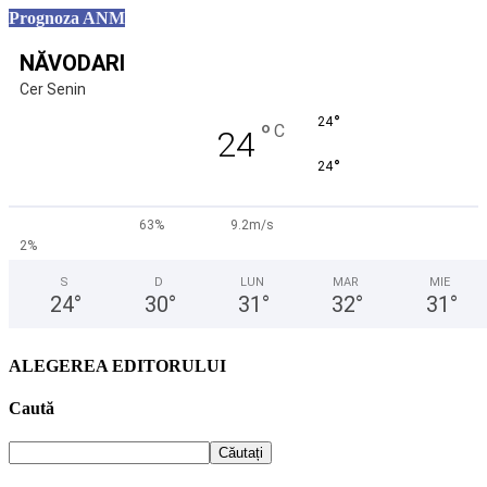
Prognoza ANM
NĂVODARI
Cer Senin
°
24
°
C
24
°
24
63%
9.2m/s
2%
S
D
LUN
MAR
MIE
24
°
30
°
31
°
32
°
31
°
ALEGEREA EDITORULUI
Caută