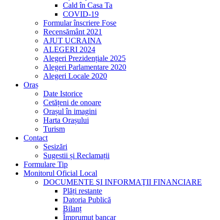
Cald în Casa Ta
COVID-19
Formular înscriere Fose
Recensământ 2021
AJUT UCRAINA
ALEGERI 2024
Alegeri Prezidențiale 2025
Alegeri Parlamentare 2020
Alegeri Locale 2020
Oraș
Date Istorice
Cetățeni de onoare
Orașul în imagini
Harta Orașului
Turism
Contact
Sesizări
Sugestii și Reclamații
Formulare Tip
Monitorul Oficial Local
DOCUMENTE ŞI INFORMAŢII FINANCIARE
Plăți restante
Datoria Publică
Bilanț
Împrumut bancar