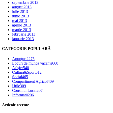
septembrie 2013
august 2013
iulie 2013
iunie 2013
mai 2013
aprilie 2013
martie 2013
februarie 2013
ianuarie 2013
CATEGORIE POPULARĂ
Anunțuri
2275
Locuri de muncă vacante
660
Afișier
540
Cultură&Sport
512
Social
465
Compartiment Agricol
409
Utile
309
Consiliul Local
207
Informatii
206
Articole recente