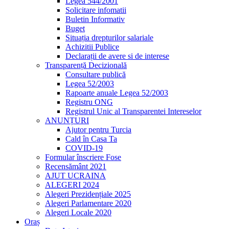
Legea 544/2001
Solicitare infomatii
Buletin Informativ
Buget
Situația drepturilor salariale
Achizitii Publice
Declarații de avere si de interese
Transparență Decizională
Consultare publică
Legea 52/2003
Rapoarte anuale Legea 52/2003
Registru ONG
Registrul Unic al Transparentei Intereselor
ANUNȚURI
Ajutor pentru Turcia
Cald în Casa Ta
COVID-19
Formular înscriere Fose
Recensământ 2021
AJUT UCRAINA
ALEGERI 2024
Alegeri Prezidențiale 2025
Alegeri Parlamentare 2020
Alegeri Locale 2020
Oraș