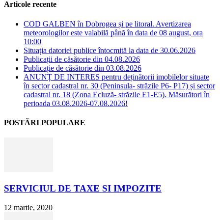
Articole recente
COD GALBEN în Dobrogea și pe litoral. Avertizarea
meteorologilor este valabilă până în data de 08 august, ora
10:00
Situația datoriei publice întocmită la data de 30.06.2026
Publicații de căsătorie din 04.08.2026
Publicație de căsătorie din 03.08.2026
ANUNȚ DE INTERES pentru deținătorii imobilelor situate
în sector cadastral nr. 30 (Peninsula- străzile P6- P17) și sector
cadastral nr. 18 (Zona Ecluză- străzile E1-E5). Măsurători în
perioada 03.08.2026-07.08.2026!
POSTĂRI POPULARE
SERVICIUL DE TAXE SI IMPOZITE
12 martie, 2020