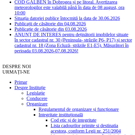
COD GALBEN în Dobrogea și pe litoral. Avertizarea
meteorologilor este valabilă până în data de 08 august, ora
10:00
Situația datoriei publice întocmită la data de 30.06.2026
Publicații de căsătorie din 04.08.2026
Publicație de căsătorie din 03.08.2026
ANUNȚ DE INTERES pentru deținătorii imobilelor situate
în sector cadastral nr. 30 (Peninsula- străzile P6- P17) și sector
cadastral nr. 18 (Zona Ecluză- străzile E1-E5). Măsurători în
perioada 03.08.2026-07.08.2026!
DESPRE NOI
URMAȚI-NE
Primar
Despre Instituție
Legislație
Conducere
Organizare
Regulamentul de organizare și funcționare
Integritate instituțională
Cod etic și de integritate
Lista cadourilor primite si destinatia
acestora, conform Legii nr. 251/2004