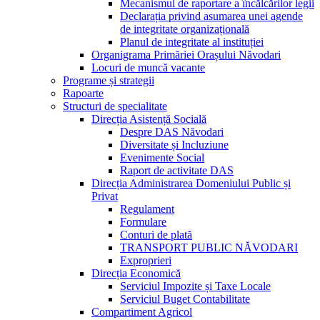
Mecanismul de raportare a încălcărilor legii
Declarația privind asumarea unei agende
de integritate organizațională
Planul de integritate al instituției
Organigrama Primăriei Orașului Năvodari
Locuri de muncă vacante
Programe și strategii
Rapoarte
Structuri de specialitate
Direcția Asistență Socială
Despre DAS Năvodari
Diversitate și Incluziune
Evenimente Social
Raport de activitate DAS
Direcția Administrarea Domeniului Public și
Privat
Regulament
Formulare
Conturi de plată
TRANSPORT PUBLIC NĂVODARI
Exproprieri
Direcția Economică
Serviciul Impozite și Taxe Locale
Serviciul Buget Contabilitate
Compartiment Agricol