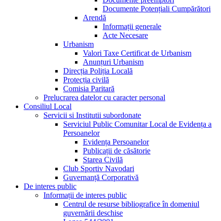
Documente Potențiali Cumpărători
Arendă
Informații generale
Acte Necesare
Urbanism
Valori Taxe Certificat de Urbanism
Anunțuri Urbanism
Direcția Poliția Locală
Protecția civilă
Comisia Paritară
Prelucrarea datelor cu caracter personal
Consiliul Local
Servicii si Institutii subordonate
Serviciul Public Comunitar Local de Evidența a
Persoanelor
Evidența Persoanelor
Publicații de căsătorie
Starea Civilă
Club Sportiv Navodari
Guvernanță Corporativă
De interes public
Informații de interes public
Centrul de resurse bibliografice în domeniul
guvernării deschise