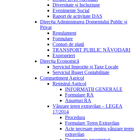
Diversitate și Incluziune
Evenimente Social
Raport de activitate DAS
Direcția Administrarea Domeniului Public și
Privat
Regulament
Formulare
Conturi de plată
TRANSPORT PUBLIC NĂVODARI
Exproprieri
Direcția Economică
Serviciul Impozite și Taxe Locale
Serviciul Buget Contabilitate
Compartiment Agricol
Registrul Agricol
INFORMATII GENERALE
Formulare RA
Anunțuri RA
Vânzare teren extravilan – LEGEA
17/2014
Procedura
Formulare Teren Extravilan
Acte necesare pentru vânzare teren
extravilan
Documente preemptori