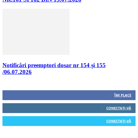
Notificări preemptori dosar nr 154 și 155
/06.07.2026
Urmăriți-ne
0
Fani
ÎMI PLACE
0
Cititori
CONECTAȚI-VĂ
0
Cititori
CONECTAȚI-VĂ