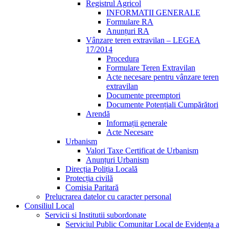
Registrul Agricol
INFORMATII GENERALE
Formulare RA
Anunțuri RA
Vânzare teren extravilan – LEGEA
17/2014
Procedura
Formulare Teren Extravilan
Acte necesare pentru vânzare teren
extravilan
Documente preemptori
Documente Potențiali Cumpărători
Arendă
Informații generale
Acte Necesare
Urbanism
Valori Taxe Certificat de Urbanism
Anunțuri Urbanism
Direcția Poliția Locală
Protecția civilă
Comisia Paritară
Prelucrarea datelor cu caracter personal
Consiliul Local
Servicii si Institutii subordonate
Serviciul Public Comunitar Local de Evidența a