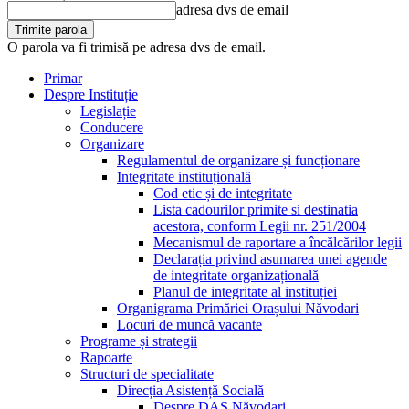
adresa dvs de email
O parola va fi trimisă pe adresa dvs de email.
Primar
Despre Instituție
Legislație
Conducere
Organizare
Regulamentul de organizare și funcționare
Integritate instituțională
Cod etic și de integritate
Lista cadourilor primite si destinatia
acestora, conform Legii nr. 251/2004
Mecanismul de raportare a încălcărilor legii
Declarația privind asumarea unei agende
de integritate organizațională
Planul de integritate al instituției
Organigrama Primăriei Orașului Năvodari
Locuri de muncă vacante
Programe și strategii
Rapoarte
Structuri de specialitate
Direcția Asistență Socială
Despre DAS Năvodari