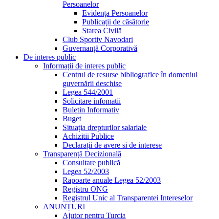
Persoanelor
Evidența Persoanelor
Publicații de căsătorie
Starea Civilă
Club Sportiv Navodari
Guvernanță Corporativă
De interes public
Informații de interes public
Centrul de resurse bibliografice în domeniul
guvernării deschise
Legea 544/2001
Solicitare infomatii
Buletin Informativ
Buget
Situația drepturilor salariale
Achizitii Publice
Declarații de avere si de interese
Transparență Decizională
Consultare publică
Legea 52/2003
Rapoarte anuale Legea 52/2003
Registru ONG
Registrul Unic al Transparentei Intereselor
ANUNȚURI
Ajutor pentru Turcia