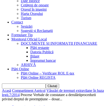
Date Istorice
Cetățeni de onoare
Orașul în imagini
Harta Orașului
Turism
Contact
Sesizări
Sugestii și Reclamații
Formulare Tip
Monitorul Oficial Local
DOCUMENTE ŞI INFORMAŢII FINANCIARE
Plăți restante
Datoria Publică
Bilanț
Împrumut bancar
ARHIVĂ
Plăți Online
Plăți Online – Verificare ROL E-tax
Plăți Online REGISTA
Acasă
Compartiment Agricol
Vânzări de terenuri extravilane în baza
legii.7/2014
Procese Verbale de constatare a derulăriiprocedurii
privind dreptul de preempțiune – dosar...