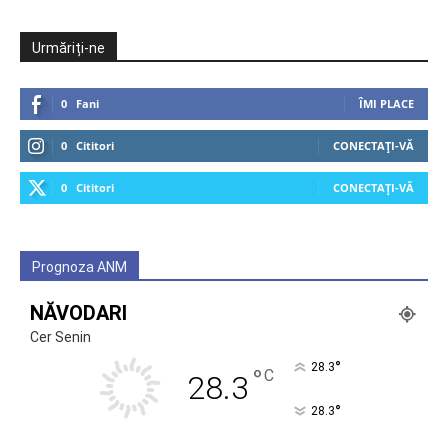
Urmăriți-ne
0
Fani
ÎMI PLACE
0
Cititori
CONECTAȚI-VĂ
0
Cititori
CONECTAȚI-VĂ
Prognoza ANM
NĂVODARI
Cer Senin
°
28.3
°
C
28.3
°
28.3