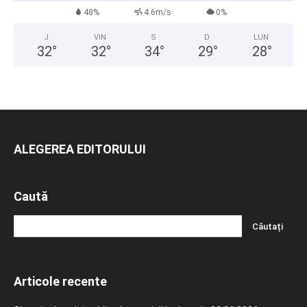
48%
4.6m/s
0%
J
VIN
S
D
LUN
32
°
32
°
34
°
29
°
28
°
ALEGEREA EDITORULUI
Caută
Articole recente