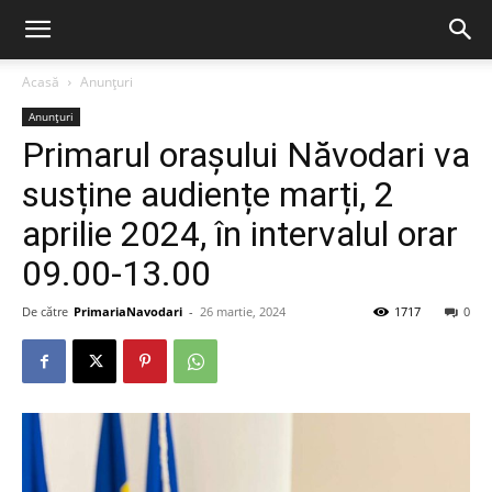
Acasă
Anunțuri
Anunțuri
Primarul orașului Năvodari va
susține audiențe marți, 2
aprilie 2024, în intervalul orar
09.00-13.00
De către
PrimariaNavodari
-
26 martie, 2024
1717
0