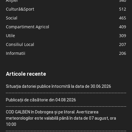
Afișier
540
Cultură&Sport
512
Social
465
Compartiment Agricol
409
Utile
309
Consiliul Local
207
Informatii
206
Articole recente
Situația datoriei publice întocmită la data de 30.06.2026
Publicații de căsătorie din 04.08.2026
COD GALBEN în Dobrogea și pe litoral. Avertizarea
meteorologilor este valabilă până în data de 07 august, ora
10:00