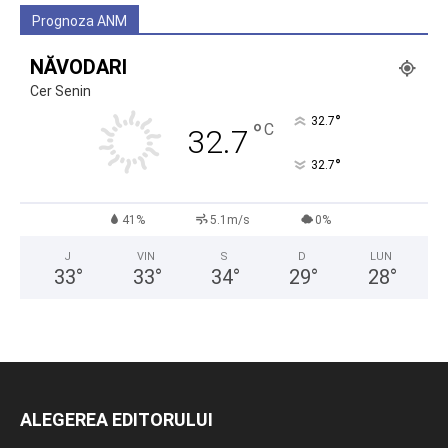
Prognoza ANM
NĂVODARI
Cer Senin
°
32.7
°
C
32.7
°
32.7
41%
5.1m/s
0%
J
VIN
S
D
LUN
33
°
33
°
34
°
29
°
28
°
ALEGEREA EDITORULUI