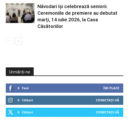
Năvodari își celebrează seniorii.
Ceremoniile de premiere au debutat
marți, 14 iulie 2026, la Casa
Căsătoriilor
Urmăriți-ne
0
Fani
ÎMI PLACE
0
Cititori
CONECTAȚI-VĂ
0
Cititori
CONECTAȚI-VĂ