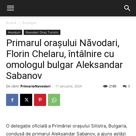
Acasă
Anunțuri
Anunțuri
Navodari Oraș Turistic
Primarul orașului Năvodari,
Florin Chelaru, întâlnire cu
omologul bulgar Aleksandar
Sabanov
De către
PrimariaNavodari
-
11 ianuarie, 2024
2180
0
O delegație oficială a Primăriei orașului Silistra, Bulgaria,
condusă de primarul Aleksandar Sabanov, a ajuns astăzi