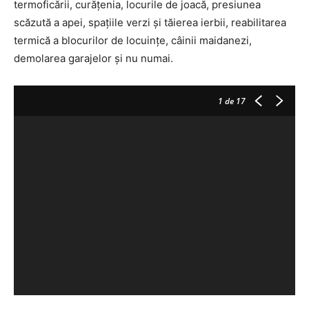
termoficării, curățenia, locurile de joacă, presiunea
scăzută a apei, spațiile verzi și tăierea ierbii, reabilitarea
termică a blocurilor de locuințe, câinii maidanezi,
demolarea garajelor și nu numai.
1
de 17