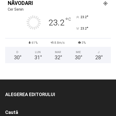
NĂVODARI
Cer Senin
°
23.2
°
C
23.2
°
23.2
61%
8.8m/s
3%
D
LUN
MAR
MIE
J
30
°
31
°
32
°
30
°
28
°
ALEGEREA EDITORULUI
Caută