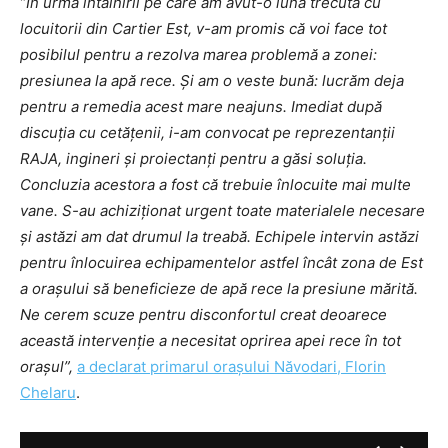
”
În urma întâlnirii pe care am avut-o luna trecută cu
locuitorii din Cartier Est, v-am promis că voi face tot
posibilul pentru a rezolva marea problemă a zonei:
presiunea la apă rece. Și am o veste bună: lucrăm deja
pentru a remedia acest mare neajuns. Imediat după
discuția cu cetățenii, i-am convocat pe reprezentanții
RAJA, ingineri și proiectanți pentru a găsi soluția.
Concluzia acestora a fost că trebuie înlocuite mai multe
vane. S-au achiziționat urgent toate materialele necesare
și astăzi am dat drumul la treabă. Echipele intervin astăzi
pentru înlocuirea echipamentelor astfel încât zona de Est
a orașului să beneficieze de apă rece la presiune mărită.
Ne cerem scuze pentru disconfortul creat deoarece
această intervenție a necesitat oprirea apei rece în tot
orașul”,
a declarat primarul orașului Năvodari, Florin
Chelaru
.