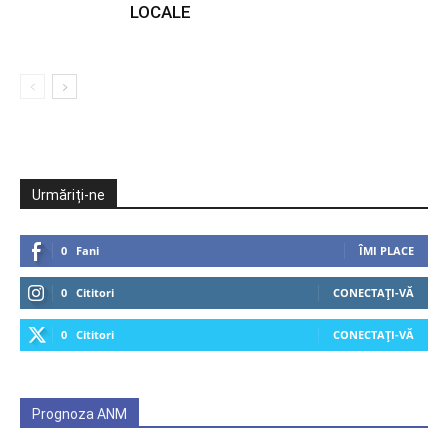
LOCALE
Urmăriți-ne
0
Fani
ÎMI PLACE
0
Cititori
CONECTAȚI-VĂ
0
Cititori
CONECTAȚI-VĂ
Prognoza ANM