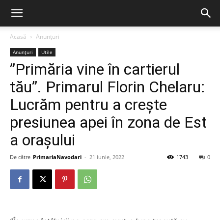
Acasă
Anunțuri
Anunțuri
Utile
”Primăria vine în cartierul
tău”. Primarul Florin Chelaru:
Lucrăm pentru a crește
presiunea apei în zona de Est
a orașului
De către
PrimariaNavodari
-
21 iunie, 2022
1743
0