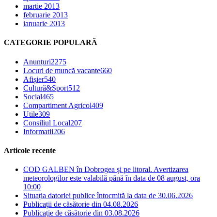
martie 2013
februarie 2013
ianuarie 2013
CATEGORIE POPULARĂ
Anunțuri
2275
Locuri de muncă vacante
660
Afișier
540
Cultură&Sport
512
Social
465
Compartiment Agricol
409
Utile
309
Consiliul Local
207
Informatii
206
Articole recente
COD GALBEN în Dobrogea și pe litoral. Avertizarea
meteorologilor este valabilă până în data de 08 august, ora
10:00
Situația datoriei publice întocmită la data de 30.06.2026
Publicații de căsătorie din 04.08.2026
Publicație de căsătorie din 03.08.2026