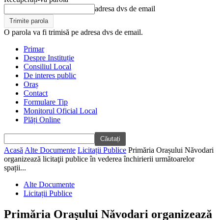
adresa dvs de email
O parola va fi trimisă pe adresa dvs de email.
Primar
Despre Instituție
Consiliul Local
De interes public
Oraș
Contact
Formulare Tip
Monitorul Oficial Local
Plăți Online
Acasă
Alte Documente
Licitații Publice
Primăria Orașului Năvodari
organizează licitaţii publice în vederea închirierii următoarelor
spații...
Alte Documente
Licitații Publice
Primăria Orașului Năvodari organizează