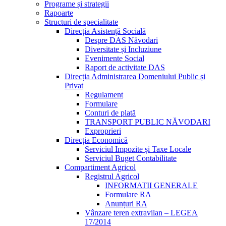
Programe și strategii
Rapoarte
Structuri de specialitate
Direcția Asistență Socială
Despre DAS Năvodari
Diversitate și Incluziune
Evenimente Social
Raport de activitate DAS
Direcția Administrarea Domeniului Public și
Privat
Regulament
Formulare
Conturi de plată
TRANSPORT PUBLIC NĂVODARI
Exproprieri
Direcția Economică
Serviciul Impozite și Taxe Locale
Serviciul Buget Contabilitate
Compartiment Agricol
Registrul Agricol
INFORMATII GENERALE
Formulare RA
Anunțuri RA
Vânzare teren extravilan – LEGEA
17/2014