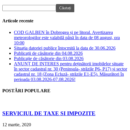
Articole recente
COD GALBEN în Dobrogea și pe litoral. Avertizarea
meteorologilor este valabilă până în data de 08 august, ora
10:00
Situația datoriei publice întocmită la data de 30.06.2026
Publicații de căsătorie din 04.08.2026
Publicație de căsătorie din 03.08.2026
ANUNȚ DE INTERES pentru deținătorii imobilelor situate
în sector cadastral nr. 30 (Peninsula- străzile P6- P17) și sector
cadastral nr. 18 (Zona Ecluză- străzile E1-E5). Măsurători în
perioada 03.08.2026-07.08.2026!
POSTĂRI POPULARE
SERVICIUL DE TAXE SI IMPOZITE
12 martie, 2020