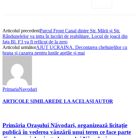
Articolul precedent
Parcul Front Canal dintre Str. Mării și Str.
Rândunelelor va intra în lucrări de reabilitare. Locul de joacă din
fața Bl. F3 va fi refăcut de la zero
Articolul următor
AJUT UCRAINA. Decontarea cheltuielilor cu
hrana și cazarea pentru lunile aprilie și mai
PrimariaNavodari
ARTICOLE SIMILARE
DE LA ACELAȘI AUTOR
Primăria Orașului Năvodari, organizează licitaţie
publică în vederea vânzării unui teren ce face parte