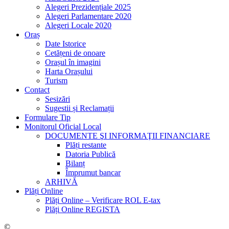
Alegeri Prezidențiale 2025
Alegeri Parlamentare 2020
Alegeri Locale 2020
Oraș
Date Istorice
Cetățeni de onoare
Orașul în imagini
Harta Orașului
Turism
Contact
Sesizări
Sugestii și Reclamații
Formulare Tip
Monitorul Oficial Local
DOCUMENTE ŞI INFORMAŢII FINANCIARE
Plăți restante
Datoria Publică
Bilanț
Împrumut bancar
ARHIVĂ
Plăți Online
Plăți Online – Verificare ROL E-tax
Plăți Online REGISTA
©