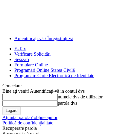
Autentificați-vă / Înregistrați-vă
E-Tax
Verificare Solicitări
Sesizări
Formulare Online
Programări Online Starea Civilă
Programare Carte Electronică de Identitate
Conectare
Bine ați venit! Autentificați-vă in contul dvs
numele dvs de utilizator
parola dvs
Ați uitat parola? obține ajutor
Politică de confidențialitate
Recuperare parola
Recuperați-vă parola