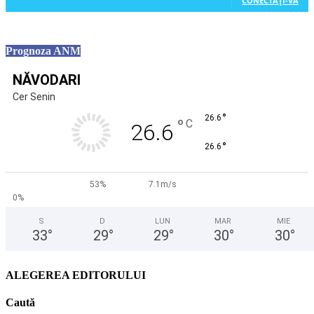
CONECTAȚI-VĂ
Prognoza ANM
NĂVODARI
Cer Senin
°
26.6
°
C
26.6
°
26.6
53%
7.1m/s
0%
S
D
LUN
MAR
MIE
33
°
29
°
29
°
30
°
30
°
ALEGEREA EDITORULUI
Caută