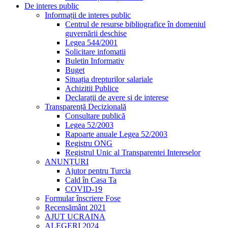
De interes public
Informații de interes public
Centrul de resurse bibliografice în domeniul
guvernării deschise
Legea 544/2001
Solicitare infomatii
Buletin Informativ
Buget
Situația drepturilor salariale
Achizitii Publice
Declarații de avere si de interese
Transparență Decizională
Consultare publică
Legea 52/2003
Rapoarte anuale Legea 52/2003
Registru ONG
Registrul Unic al Transparentei Intereselor
ANUNȚURI
Ajutor pentru Turcia
Cald în Casa Ta
COVID-19
Formular înscriere Fose
Recensământ 2021
AJUT UCRAINA
ALEGERI 2024