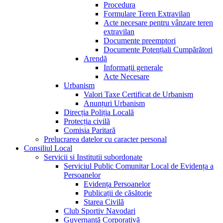
Procedura
Formulare Teren Extravilan
Acte necesare pentru vânzare teren
extravilan
Documente preemptori
Documente Potențiali Cumpărători
Arendă
Informații generale
Acte Necesare
Urbanism
Valori Taxe Certificat de Urbanism
Anunțuri Urbanism
Direcția Poliția Locală
Protecția civilă
Comisia Paritară
Prelucrarea datelor cu caracter personal
Consiliul Local
Servicii si Institutii subordonate
Serviciul Public Comunitar Local de Evidența a
Persoanelor
Evidența Persoanelor
Publicații de căsătorie
Starea Civilă
Club Sportiv Navodari
Guvernanță Corporativă