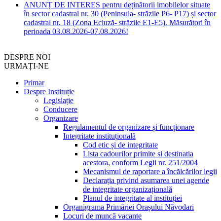
ANUNȚ DE INTERES pentru deținătorii imobilelor situate
în sector cadastral nr. 30 (Peninsula- străzile P6- P17) și sector
cadastral nr. 18 (Zona Ecluză- străzile E1-E5). Măsurători în
perioada 03.08.2026-07.08.2026!
DESPRE NOI
URMAȚI-NE
Primar
Despre Instituție
Legislație
Conducere
Organizare
Regulamentul de organizare și funcționare
Integritate instituțională
Cod etic și de integritate
Lista cadourilor primite si destinatia
acestora, conform Legii nr. 251/2004
Mecanismul de raportare a încălcărilor legii
Declarația privind asumarea unei agende
de integritate organizațională
Planul de integritate al instituției
Organigrama Primăriei Orașului Năvodari
Locuri de muncă vacante