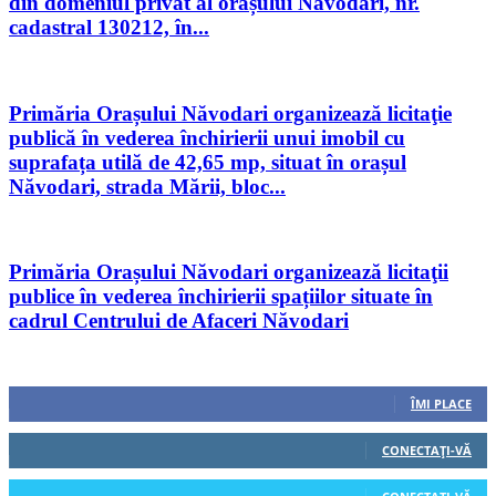
din domeniul privat al orașului Năvodari, nr.
cadastral 130212, în...
Primăria Orașului Năvodari organizează licitaţie
publică în vederea închirierii unui imobil cu
suprafața utilă de 42,65 mp, situat în orașul
Năvodari, strada Mării, bloc...
Primăria Orașului Năvodari organizează licitaţii
publice în vederea închirierii spațiilor situate în
cadrul Centrului de Afaceri Năvodari
Urmăriți-ne
0
Fani
ÎMI PLACE
0
Cititori
CONECTAȚI-VĂ
0
Cititori