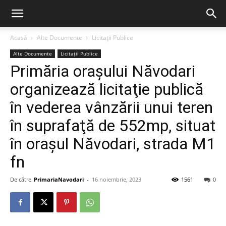
Acasă
Alte Documente
Licitații Publice
Alte Documente
Licitații Publice
Primăria orașului Năvodari
organizează licitaţie publică
în vederea vânzării unui teren
în suprafaţă de 552mp, situat
în oraşul Năvodari, strada M1
fn
De către
PrimariaNavodari
-
16 noiembrie, 2023
1561
0