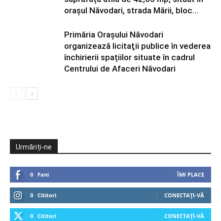
orașul Năvodari, strada Mării, bloc...
Primăria Orașului Năvodari
organizează licitaţii publice în vederea
închirierii spațiilor situate în cadrul
Centrului de Afaceri Năvodari
Urmăriți-ne
0
Fani
ÎMI PLACE
0
Cititori
CONECTAȚI-VĂ
0
Cititori
CONECTAȚI-VĂ