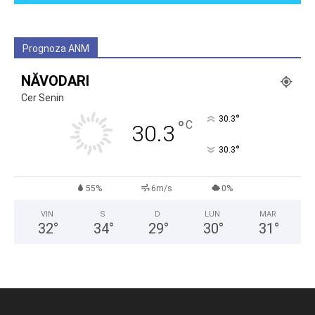
Prognoza ANM
NĂVODARI
Cer Senin
°
30.3
°
C
30.3
°
30.3
55%
6m/s
0%
VIN
S
D
LUN
MAR
32
°
34
°
29
°
30
°
31
°