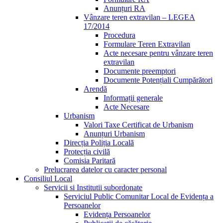
Anunțuri RA
Vânzare teren extravilan – LEGEA
17/2014
Procedura
Formulare Teren Extravilan
Acte necesare pentru vânzare teren
extravilan
Documente preemptori
Documente Potențiali Cumpărători
Arendă
Informații generale
Acte Necesare
Urbanism
Valori Taxe Certificat de Urbanism
Anunțuri Urbanism
Direcția Poliția Locală
Protecția civilă
Comisia Paritară
Prelucrarea datelor cu caracter personal
Consiliul Local
Servicii si Institutii subordonate
Serviciul Public Comunitar Local de Evidența a
Persoanelor
Evidența Persoanelor