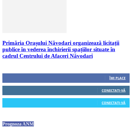
Primăria Orașului Năvodari organizează licitaţii
publice în vederea închirierii spațiilor situate în
cadrul Centrului de Afaceri Năvodari
Urmăriți-ne
0
Fani
ÎMI PLACE
0
Cititori
CONECTAȚI-VĂ
0
Cititori
CONECTAȚI-VĂ
Prognoza ANM