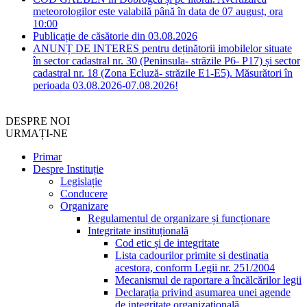
meteorologilor este valabilă până în data de 07 august, ora
10:00
Publicație de căsătorie din 03.08.2026
ANUNȚ DE INTERES pentru deținătorii imobilelor situate
în sector cadastral nr. 30 (Peninsula- străzile P6- P17) și sector
cadastral nr. 18 (Zona Ecluză- străzile E1-E5). Măsurători în
perioada 03.08.2026-07.08.2026!
DESPRE NOI
URMAȚI-NE
Primar
Despre Instituție
Legislație
Conducere
Organizare
Regulamentul de organizare și funcționare
Integritate instituțională
Cod etic și de integritate
Lista cadourilor primite si destinatia
acestora, conform Legii nr. 251/2004
Mecanismul de raportare a încălcărilor legii
Declarația privind asumarea unei agende
de integritate organizațională