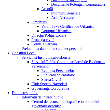
Documente Potențiali Cumpărători
Arendă
Informații generale
Acte Necesare
Urbanism
Valori Taxe Certificat de Urbanism
Anunțuri Urbanism
Direcția Poliția Locală
Protecția civilă
Comisia Paritară
Prelucrarea datelor cu caracter personal
Consiliul Local
Servicii si Institutii subordonate
Serviciul Public Comunitar Local de Evidența a
Persoanelor
Evidența Persoanelor
Publicații de căsătorie
Starea Civilă
Club Sportiv Navodari
Guvernanță Corporativă
De interes public
Informații de interes public
Centrul de resurse bibliografice în domeniul
guvernării deschise