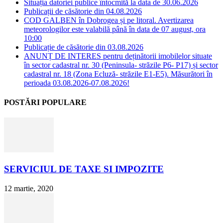
Situația datoriei publice întocmită la data de 30.06.2026
Publicații de căsătorie din 04.08.2026
COD GALBEN în Dobrogea și pe litoral. Avertizarea
meteorologilor este valabilă până în data de 07 august, ora
10:00
Publicație de căsătorie din 03.08.2026
ANUNȚ DE INTERES pentru deținătorii imobilelor situate
în sector cadastral nr. 30 (Peninsula- străzile P6- P17) și sector
cadastral nr. 18 (Zona Ecluză- străzile E1-E5). Măsurători în
perioada 03.08.2026-07.08.2026!
POSTĂRI POPULARE
SERVICIUL DE TAXE SI IMPOZITE
12 martie, 2020