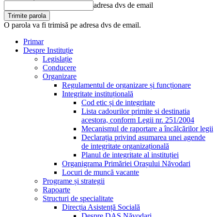
adresa dvs de email
O parola va fi trimisă pe adresa dvs de email.
Primar
Despre Instituție
Legislație
Conducere
Organizare
Regulamentul de organizare și funcționare
Integritate instituțională
Cod etic și de integritate
Lista cadourilor primite si destinatia
acestora, conform Legii nr. 251/2004
Mecanismul de raportare a încălcărilor legii
Declarația privind asumarea unei agende
de integritate organizațională
Planul de integritate al instituției
Organigrama Primăriei Orașului Năvodari
Locuri de muncă vacante
Programe și strategii
Rapoarte
Structuri de specialitate
Direcția Asistență Socială
Despre DAS Năvodari