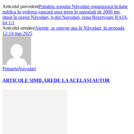
Articolul precedent
Primăria orașului Năvodari organizează licitație
publica în vederea vanzarii unui teren în suprafată de 2000 mp,
situat în orașul Năvodari, b-dul Navodari, zona Rezervoare RAJA,
lot 1/1
Articolul următor
Atenție, se oprește apa în Năvodari, în perioada
12-14 mai 2025
PrimariaNavodari
ARTICOLE SIMILARE
DE LA ACELAȘI AUTOR