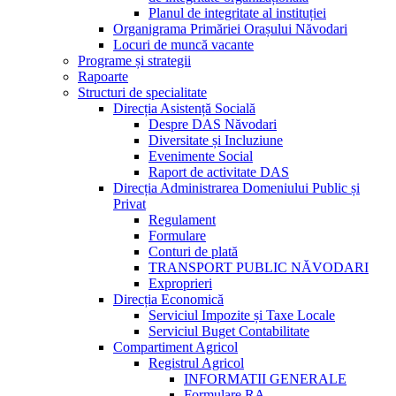
Planul de integritate al instituției
Organigrama Primăriei Orașului Năvodari
Locuri de muncă vacante
Programe și strategii
Rapoarte
Structuri de specialitate
Direcția Asistență Socială
Despre DAS Năvodari
Diversitate și Incluziune
Evenimente Social
Raport de activitate DAS
Direcția Administrarea Domeniului Public și
Privat
Regulament
Formulare
Conturi de plată
TRANSPORT PUBLIC NĂVODARI
Exproprieri
Direcția Economică
Serviciul Impozite și Taxe Locale
Serviciul Buget Contabilitate
Compartiment Agricol
Registrul Agricol
INFORMATII GENERALE
Formulare RA