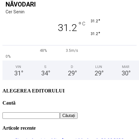
NĂVODARI
Cer Senin
°
31.2
°
C
31.2
°
31.2
48%
3.5m/s
0%
VIN
S
D
LUN
MAR
31
°
34
°
29
°
29
°
30
°
ALEGEREA EDITORULUI
Caută
Articole recente