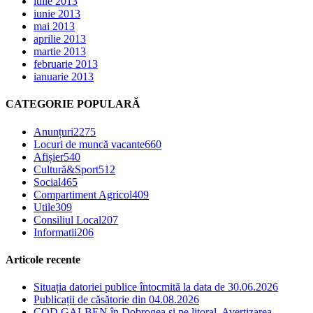
iulie 2013
iunie 2013
mai 2013
aprilie 2013
martie 2013
februarie 2013
ianuarie 2013
CATEGORIE POPULARĂ
Anunțuri
2275
Locuri de muncă vacante
660
Afișier
540
Cultură&Sport
512
Social
465
Compartiment Agricol
409
Utile
309
Consiliul Local
207
Informatii
206
Articole recente
Situația datoriei publice întocmită la data de 30.06.2026
Publicații de căsătorie din 04.08.2026
COD GALBEN în Dobrogea și pe litoral. Avertizarea