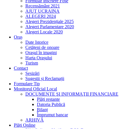
Formular înscriere Fose
Recensământ 2021
AJUT UCRAINA
ALEGERI 2024
Alegeri Prezidențiale 2025
Alegeri Parlamentare 2020
Alegeri Locale 2020
Oraș
Date Istorice
Cetățeni de onoare
Orașul în imagini
Harta Orașului
Turism
Contact
Sesizări
Sugestii și Reclamații
Formulare Tip
Monitorul Oficial Local
DOCUMENTE ŞI INFORMAŢII FINANCIARE
Plăți restante
Datoria Publică
Bilanț
Împrumut bancar
ARHIVĂ
Plăți Online