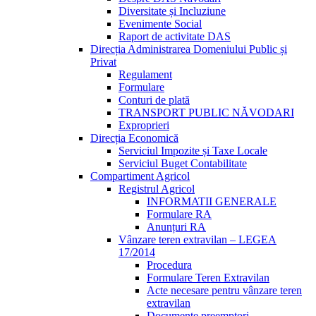
Diversitate și Incluziune
Evenimente Social
Raport de activitate DAS
Direcția Administrarea Domeniului Public și
Privat
Regulament
Formulare
Conturi de plată
TRANSPORT PUBLIC NĂVODARI
Exproprieri
Direcția Economică
Serviciul Impozite și Taxe Locale
Serviciul Buget Contabilitate
Compartiment Agricol
Registrul Agricol
INFORMATII GENERALE
Formulare RA
Anunțuri RA
Vânzare teren extravilan – LEGEA
17/2014
Procedura
Formulare Teren Extravilan
Acte necesare pentru vânzare teren
extravilan
Documente preemptori