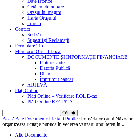
Date Istorice
Cetățeni de onoare
Orașul în imagini
Harta Orașului
Turism
Contact
Sesizări
Sugestii și Reclamații
Formulare Tip
Monitorul Oficial Local
DOCUMENTE ŞI INFORMAŢII FINANCIARE
Plăți restante
Datoria Publică
Bilanț
Împrumut bancar
ARHIVĂ
Plăți Online
Plăți Online – Verificare ROL E-tax
Plăți Online REGISTA
Acasă
Alte Documente
Licitații Publice
Primăria orașului Năvodari
organizează licitaţie publica în vederea vanzarii unui teren în...
Alte Documente