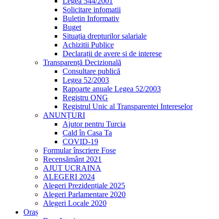
Legea 544/2001
Solicitare infomatii
Buletin Informativ
Buget
Situația drepturilor salariale
Achizitii Publice
Declarații de avere si de interese
Transparență Decizională
Consultare publică
Legea 52/2003
Rapoarte anuale Legea 52/2003
Registru ONG
Registrul Unic al Transparentei Intereselor
ANUNȚURI
Ajutor pentru Turcia
Cald în Casa Ta
COVID-19
Formular înscriere Fose
Recensământ 2021
AJUT UCRAINA
ALEGERI 2024
Alegeri Prezidențiale 2025
Alegeri Parlamentare 2020
Alegeri Locale 2020
Oraș