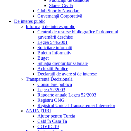
Publicații de căsătorie
Starea Civilă
Club Sportiv Navodari
Guvernanță Corporativă
De interes public
Informații de interes public
Centrul de resurse bibliografice în domeniul
guvernării deschise
Legea 544/2001
Solicitare infomatii
Buletin Informativ
Buget
Situația drepturilor salariale
Achizitii Publice
Declarații de avere si de interese
Transparență Decizională
Consultare publică
Legea 52/2003
Rapoarte anuale Legea 52/2003
Registru ONG
Registrul Unic al Transparentei Intereselor
ANUNȚURI
Ajutor pentru Turcia
Cald în Casa Ta
COVID-19