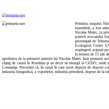
Primăria oraşului Năv
noiembrie, a fost admi
Nicolae Matei, cu priv
potrivit avocatului So
pronunţată de Tribuna
Ecological Center SA
respingerii acţiunii 
în termen de 15 zile d
aprobarea de la primarul anterior lui Nicolae Matei, însă primarul act
câştig de cauză în România şi au decis să meargă la CEDO, unde au p
Constanţa. Precizăm că, în cazul în care acest depozit de deşeuri s-
industria fotografică, a vopselelor, industria petrolieră, deşeuri de la mi