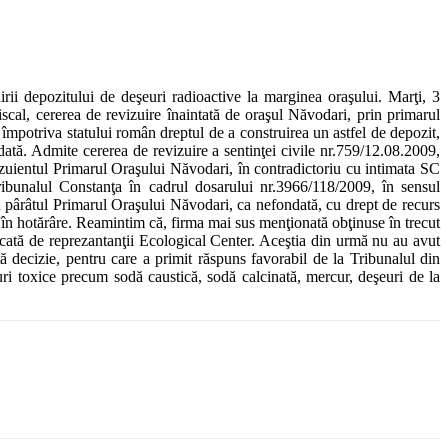
rii depozitului de deşeuri radioactive la marginea oraşului. Marţi, 3
iscal, cererea de revizuire înaintată de oraşul Năvodari, prin primarul
împotriva statului român dreptul de a construirea un astfel de depozit,
ndată. Admite cererea de revizuire a sentinţei civile nr.759/12.08.2009,
zuientul Primarul Oraşului Năvodari, în contradictoriu cu intimata SC
ibunalul Constanţa în cadrul dosarului nr.3966/118/2009, în sensul
 pârâtul Primarul Oraşului Năvodari, ca nefondată, cu drept de recurs
ă în hotărâre. Reamintim că, firma mai sus menţionată obţinuse în trecut
decată de reprezantanţii Ecological Center. Aceştia din urmă nu au avut
decizie, pentru care a primit răspuns favorabil de la Tribunalul din
ri toxice precum sodă caustică, sodă calcinată, mercur, deşeuri de la