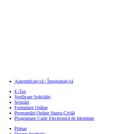
Autentificați-vă / Înregistrați-vă
E-Tax
Verificare Solicitări
Sesizări
Formulare Online
Programări Online Starea Civilă
Programare Carte Electronică de Identitate
Primar
Despre Instituție