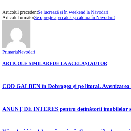
Articolul precedent
Se lucrează și în weekend la Năvodari
Articolul următor
Se oprește apa caldă și căldura în Năvodari!
PrimariaNavodari
ARTICOLE SIMILARE
DE LA ACELAȘI AUTOR
COD GALBEN în Dobrogea și pe litoral. Avertizarea me
ANUNȚ DE INTERES pentru deținătorii imobilelor situate