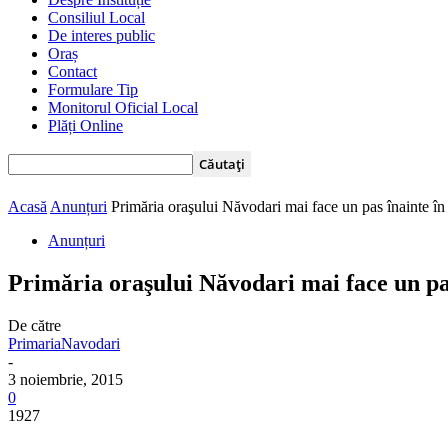
Consiliul Local
De interes public
Oraș
Contact
Formulare Tip
Monitorul Oficial Local
Plăți Online
Acasă
Anunțuri
Primăria oraşului Năvodari mai face un pas înainte în 
Anunțuri
Primăria oraşului Năvodari mai face un pas 
De către
PrimariaNavodari
-
3 noiembrie, 2015
0
1927