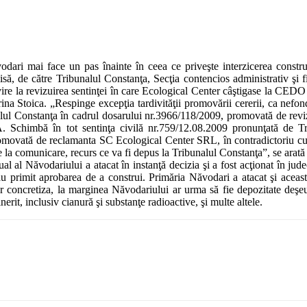
odari mai face un pas înainte în ceea ce priveşte interzicerea construi
să, de către Tribunalul Constanţa, Secţia contencios administrativ şi f
ire la revizuirea sentinţei în care Ecological Center câştigase la CEDO 
rina Stoica. „Respinge excepţia tardivităţii promovării cererii, ca nefo
lul Constanţa în cadrul dosarului nr.3966/118/2009, promovată de revi
. Schimbă în tot sentinţa civilă nr.759/12.08.2009 pronunţată de Tr
promovată de reclamanta SC Ecological Center SRL, în contradictoriu cu
e la comunicare, recurs ce va fi depus la Tribunalul Constanţa”, se arat
ual al Năvodariului a atacat în instanţă decizia şi a fost acţionat în ju
rimit aprobarea de a construi. Primăria Năvodari a atacat şi această 
ar concretiza, la marginea Năvodariului ar urma să fie depozitate deşeu
nerit, inclusiv cianură şi substanţe radioactive, şi multe altele.