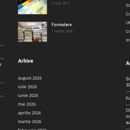
5 iulie, 2017
So
C
Ut
Formulare
Co
1 martie, 2026
In
Arhive
A
a
august 2026
Si
30
iulie 2026
iunie 2026
Pu
mai 2026
CO
aprilie 2026
me
martie 2026
au