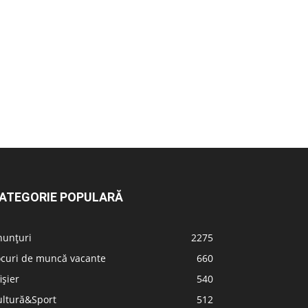
ATEGORIE POPULARĂ
nunțuri
2275
ocuri de muncă vacante
660
ișier
540
ultură&Sport
512