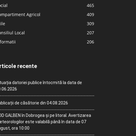
cial
465
ompartiment Agricol
409
ile
309
nsiliul Local
207
formatii
206
rticole recente
tuația datoriei publice întocmită la data de
.06.2026
blicații de căsătorie din 04.08.2026
D GALBEN în Dobrogea și pe litoral. Avertizarea
teorologilor este valabilă până în data de 07
gust, ora 10:00