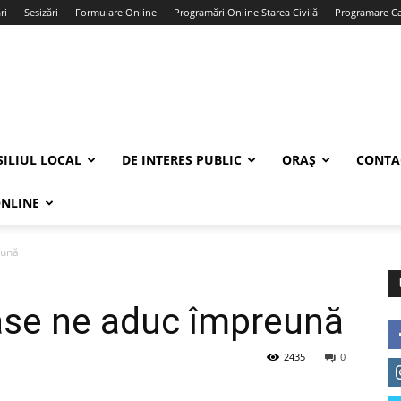
ri
Sesizări
Formulare Online
Programări Online Starea Civilă
Programare Car
ILIUL LOCAL
DE INTERES PUBLIC
ORAȘ
CONTA
ONLINE
eună
ase ne aduc împreună
2435
0