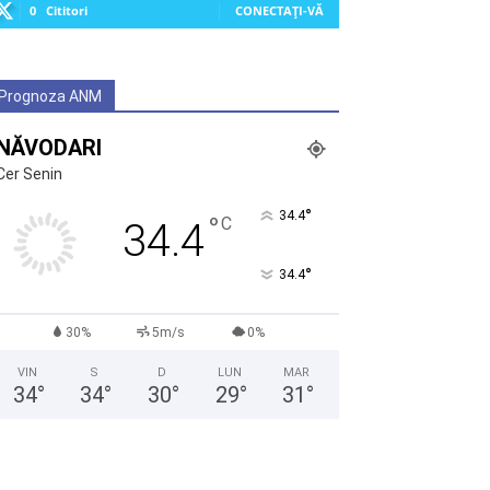
0
Cititori
CONECTAȚI-VĂ
Prognoza ANM
NĂVODARI
Cer Senin
°
34.4
°
C
34.4
°
34.4
30%
5m/s
0%
VIN
S
D
LUN
MAR
34
°
34
°
30
°
29
°
31
°