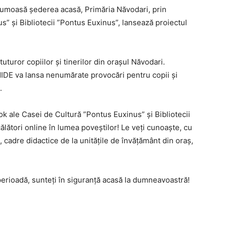
frumoasă șederea acasă, Primăria Năvodari, prin
” și Bibliotecii ”Pontus Euxinus”, lansează proiectul
tuturor copiilor și tinerilor din orașul Năvodari.
IDE va lansa nenumărate provocări pentru copii și
.
 ale Casei de Cultură ”Pontus Euxinus” și Bibliotecii
călători online în lumea poveștilor! Le veți cunoaște, cu
i, cadre didactice de la unitățile de învățământ din oraș,
ă perioadă, sunteți în siguranță acasă la dumneavoastră!