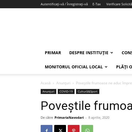
Autentificați-vă / Înregistrați-vă
E-Tax
Verificare Solicită
PRIMAR
DESPRE INSTITUȚIE
CONS
MONITORUL OFICIAL LOCAL
PLĂȚI 
Acasă
Anunțuri
Poveștile frumoase ne aduc împr
Anunțuri
COVID-19
Cultură&Sport
Poveștile frumo
De către
PrimariaNavodari
-
8 aprilie, 2020