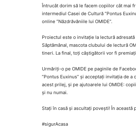
Întrucât dorim să le facem copiilor cât mai 
intermediul Casei de Cultură ”Pontus Euxinus
online ”Năzdrăvăniile lui OMIDE”.
Proiectul este o invitație la lectură adresată 
Săptămânal, mascota clubului de lectură OM
tineri. La final, toți câștigătorii vor fi premiați
Urmăriți-o pe OMIDE pe paginile de Facebook
”Pontus Euxinus” și acceptați invitația de a 
acest prilej, și pe ajutoarele lui OMIDE: copi
și nu numai.
Stați în casă și ascultați povești! În aceast
#sigurAcasa