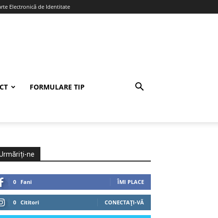
te Electronică de Identitate
CT
FORMULARE TIP
Urmăriți-ne
0
Fani
ÎMI PLACE
0
Cititori
CONECTAȚI-VĂ