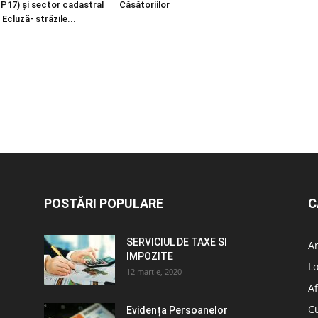
 P17) și sector cadastral
Căsătoriilor
 Ecluză- străzile...
POSTĂRI POPULARE
C
SERVICIUL DE TAXE SI
A
IMPOZITE
L
12 martie, 2020
Af
C
Evidența Persoanelor