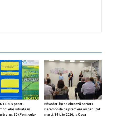
NTERES pentru
Năvodari își celebrează seniorii.
imobilelor situate în
Ceremoniile de premiere au debutat
tral nr. 30 (Peninsula-
marți, 14 iulie 2026, la Casa