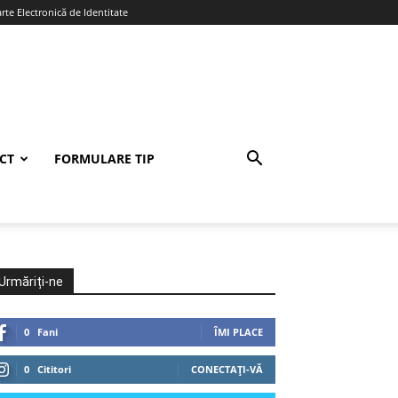
te Electronică de Identitate
CT
FORMULARE TIP
Urmăriți-ne
0
Fani
ÎMI PLACE
0
Cititori
CONECTAȚI-VĂ