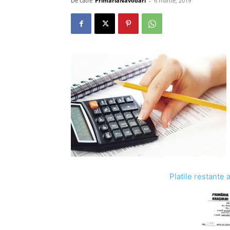
De către
PrimariaNavodari
-
6 martie, 2019
Platile restante 