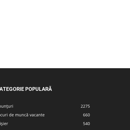
ATEGORIE POPULARĂ
nunțuri
2275
ocuri de muncă vacante
660
ișier
540