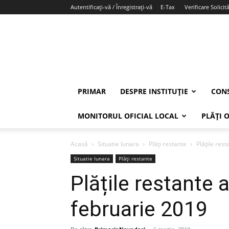
Autentificați-vă / Înregistrați-vă
E-Tax
Verificare Solicită
PRIMAR
DESPRE INSTITUȚIE
CONS
MONITORUL OFICIAL LOCAL
PLĂȚI 
Acasă
Situatie lunara
Plăți restante
Plățile res
Situatie lunara
Plăți restante
Plățile restante a
februarie 2019