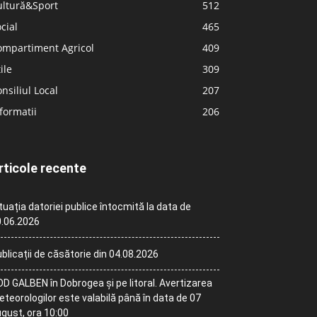
ultură&Sport
512
cial
465
ompartiment Agricol
409
ile
309
nsiliul Local
207
formatii
206
rticole recente
tuația datoriei publice întocmită la data de
.06.2026
blicații de căsătorie din 04.08.2026
D GALBEN în Dobrogea și pe litoral. Avertizarea
teorologilor este valabilă până în data de 07
gust, ora 10:00