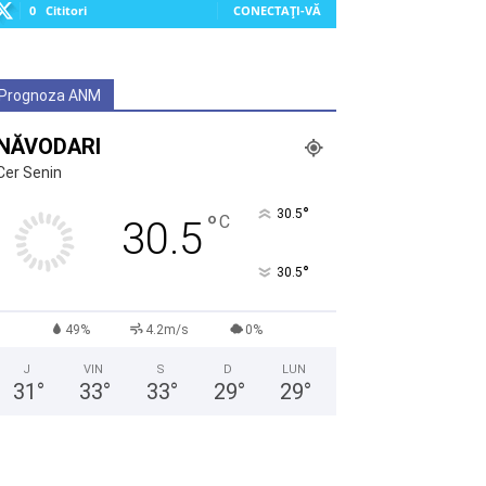
0
Cititori
CONECTAȚI-VĂ
Prognoza ANM
NĂVODARI
Cer Senin
°
30.5
°
C
30.5
°
30.5
49%
4.2m/s
0%
J
VIN
S
D
LUN
31
°
33
°
33
°
29
°
29
°