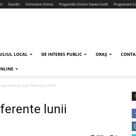
ri
Sesizări
Formulare Online
Programări Online Starea Civilă
Programare Car
ILIUL LOCAL
DE INTERES PUBLIC
ORAȘ
CONTA
ONLINE
tante aferente lunii februarie 2019
ferente lunii