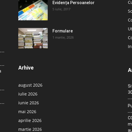
C
Evidența Persoanelor
5 iulie, 2017
So
C
Ut
Formulare
Co
1 martie, 2026
In
Arhive
A
a
august 2026
Si
30
iulie 2026
iunie 2026
Pu
mai 2026
CO
aprilie 2026
me
martie 2026
au