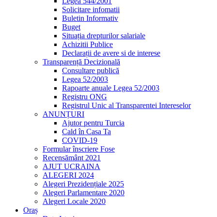
Legea 544/2001
Solicitare infomatii
Buletin Informativ
Buget
Situația drepturilor salariale
Achizitii Publice
Declarații de avere si de interese
Transparență Decizională
Consultare publică
Legea 52/2003
Rapoarte anuale Legea 52/2003
Registru ONG
Registrul Unic al Transparentei Intereselor
ANUNȚURI
Ajutor pentru Turcia
Cald în Casa Ta
COVID-19
Formular înscriere Fose
Recensământ 2021
AJUT UCRAINA
ALEGERI 2024
Alegeri Prezidențiale 2025
Alegeri Parlamentare 2020
Alegeri Locale 2020
Oraș