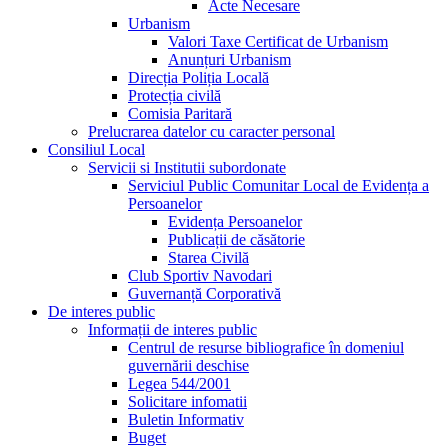
Acte Necesare
Urbanism
Valori Taxe Certificat de Urbanism
Anunțuri Urbanism
Direcția Poliția Locală
Protecția civilă
Comisia Paritară
Prelucrarea datelor cu caracter personal
Consiliul Local
Servicii si Institutii subordonate
Serviciul Public Comunitar Local de Evidența a
Persoanelor
Evidența Persoanelor
Publicații de căsătorie
Starea Civilă
Club Sportiv Navodari
Guvernanță Corporativă
De interes public
Informații de interes public
Centrul de resurse bibliografice în domeniul
guvernării deschise
Legea 544/2001
Solicitare infomatii
Buletin Informativ
Buget