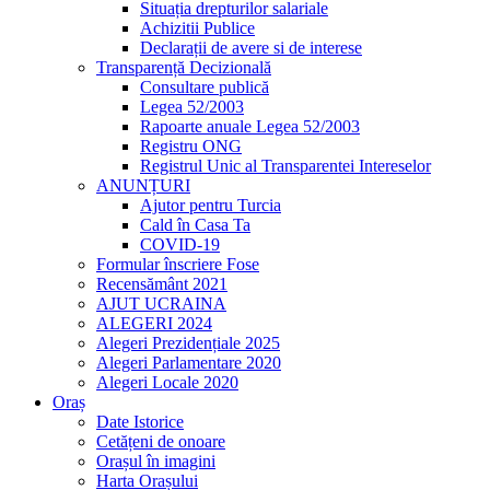
Situația drepturilor salariale
Achizitii Publice
Declarații de avere si de interese
Transparență Decizională
Consultare publică
Legea 52/2003
Rapoarte anuale Legea 52/2003
Registru ONG
Registrul Unic al Transparentei Intereselor
ANUNȚURI
Ajutor pentru Turcia
Cald în Casa Ta
COVID-19
Formular înscriere Fose
Recensământ 2021
AJUT UCRAINA
ALEGERI 2024
Alegeri Prezidențiale 2025
Alegeri Parlamentare 2020
Alegeri Locale 2020
Oraș
Date Istorice
Cetățeni de onoare
Orașul în imagini
Harta Orașului