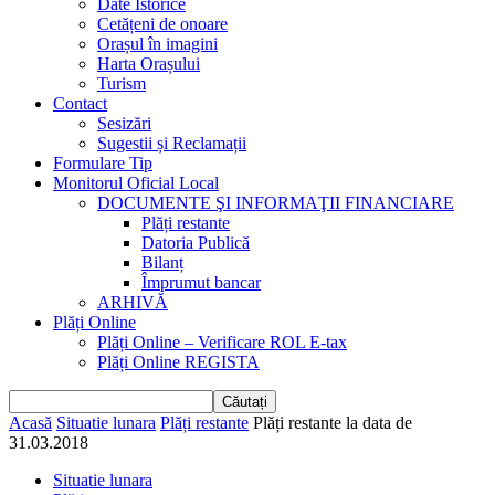
Date Istorice
Cetățeni de onoare
Orașul în imagini
Harta Orașului
Turism
Contact
Sesizări
Sugestii și Reclamații
Formulare Tip
Monitorul Oficial Local
DOCUMENTE ŞI INFORMAŢII FINANCIARE
Plăți restante
Datoria Publică
Bilanț
Împrumut bancar
ARHIVĂ
Plăți Online
Plăți Online – Verificare ROL E-tax
Plăți Online REGISTA
Acasă
Situatie lunara
Plăți restante
Plăți restante la data de
31.03.2018
Situatie lunara