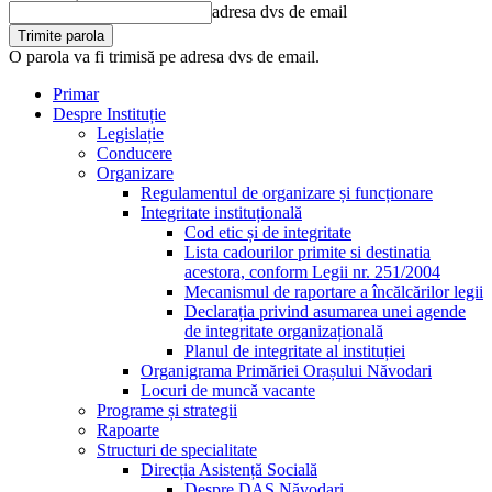
adresa dvs de email
O parola va fi trimisă pe adresa dvs de email.
Primar
Despre Instituție
Legislație
Conducere
Organizare
Regulamentul de organizare și funcționare
Integritate instituțională
Cod etic și de integritate
Lista cadourilor primite si destinatia
acestora, conform Legii nr. 251/2004
Mecanismul de raportare a încălcărilor legii
Declarația privind asumarea unei agende
de integritate organizațională
Planul de integritate al instituției
Organigrama Primăriei Orașului Năvodari
Locuri de muncă vacante
Programe și strategii
Rapoarte
Structuri de specialitate
Direcția Asistență Socială
Despre DAS Năvodari