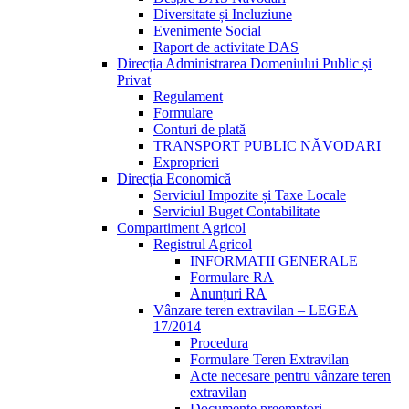
Diversitate și Incluziune
Evenimente Social
Raport de activitate DAS
Direcția Administrarea Domeniului Public și
Privat
Regulament
Formulare
Conturi de plată
TRANSPORT PUBLIC NĂVODARI
Exproprieri
Direcția Economică
Serviciul Impozite și Taxe Locale
Serviciul Buget Contabilitate
Compartiment Agricol
Registrul Agricol
INFORMATII GENERALE
Formulare RA
Anunțuri RA
Vânzare teren extravilan – LEGEA
17/2014
Procedura
Formulare Teren Extravilan
Acte necesare pentru vânzare teren
extravilan
Documente preemptori