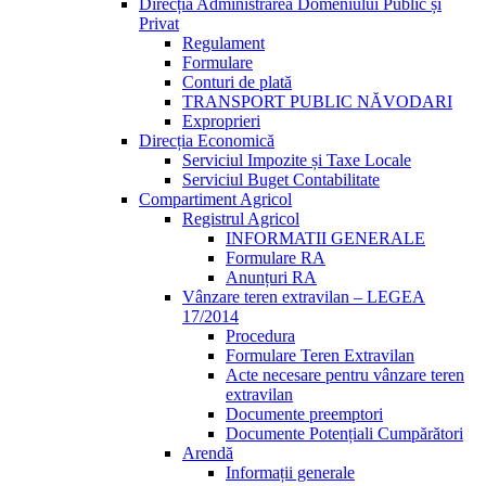
Direcția Administrarea Domeniului Public și
Privat
Regulament
Formulare
Conturi de plată
TRANSPORT PUBLIC NĂVODARI
Exproprieri
Direcția Economică
Serviciul Impozite și Taxe Locale
Serviciul Buget Contabilitate
Compartiment Agricol
Registrul Agricol
INFORMATII GENERALE
Formulare RA
Anunțuri RA
Vânzare teren extravilan – LEGEA
17/2014
Procedura
Formulare Teren Extravilan
Acte necesare pentru vânzare teren
extravilan
Documente preemptori
Documente Potențiali Cumpărători
Arendă
Informații generale