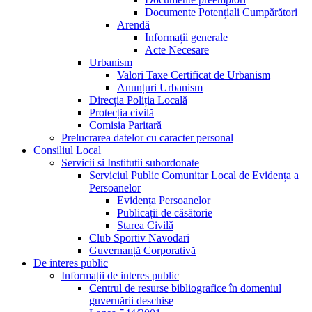
Documente Potențiali Cumpărători
Arendă
Informații generale
Acte Necesare
Urbanism
Valori Taxe Certificat de Urbanism
Anunțuri Urbanism
Direcția Poliția Locală
Protecția civilă
Comisia Paritară
Prelucrarea datelor cu caracter personal
Consiliul Local
Servicii si Institutii subordonate
Serviciul Public Comunitar Local de Evidența a
Persoanelor
Evidența Persoanelor
Publicații de căsătorie
Starea Civilă
Club Sportiv Navodari
Guvernanță Corporativă
De interes public
Informații de interes public
Centrul de resurse bibliografice în domeniul
guvernării deschise