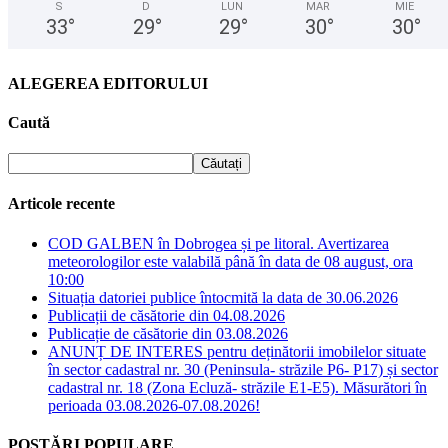
S
D
LUN
MAR
MIE
33
°
29
°
29
°
30
°
30
°
ALEGEREA EDITORULUI
Caută
Articole recente
COD GALBEN în Dobrogea și pe litoral. Avertizarea
meteorologilor este valabilă până în data de 08 august, ora
10:00
Situația datoriei publice întocmită la data de 30.06.2026
Publicații de căsătorie din 04.08.2026
Publicație de căsătorie din 03.08.2026
ANUNȚ DE INTERES pentru deținătorii imobilelor situate
în sector cadastral nr. 30 (Peninsula- străzile P6- P17) și sector
cadastral nr. 18 (Zona Ecluză- străzile E1-E5). Măsurători în
perioada 03.08.2026-07.08.2026!
POSTĂRI POPULARE