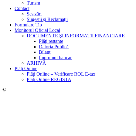
Turism
Contact
Sesizări
Sugestii și Reclamații
Formulare Tip
Monitorul Oficial Local
DOCUMENTE ŞI INFORMAŢII FINANCIARE
Plăți restante
Datoria Publică
Bilanț
Împrumut bancar
ARHIVĂ
Plăți Online
Plăți Online – Verificare ROL E-tax
Plăți Online REGISTA
©