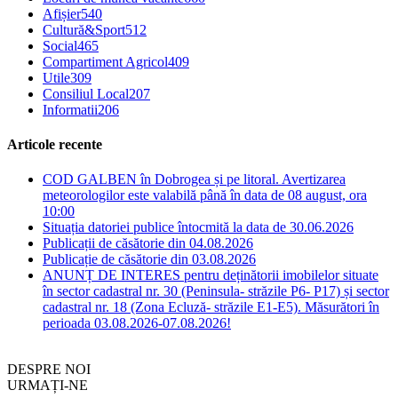
Afișier
540
Cultură&Sport
512
Social
465
Compartiment Agricol
409
Utile
309
Consiliul Local
207
Informatii
206
Articole recente
COD GALBEN în Dobrogea și pe litoral. Avertizarea
meteorologilor este valabilă până în data de 08 august, ora
10:00
Situația datoriei publice întocmită la data de 30.06.2026
Publicații de căsătorie din 04.08.2026
Publicație de căsătorie din 03.08.2026
ANUNȚ DE INTERES pentru deținătorii imobilelor situate
în sector cadastral nr. 30 (Peninsula- străzile P6- P17) și sector
cadastral nr. 18 (Zona Ecluză- străzile E1-E5). Măsurători în
perioada 03.08.2026-07.08.2026!
DESPRE NOI
URMAȚI-NE