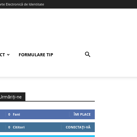
te Electronică de Identitate
CT
FORMULARE TIP
Urmăriți-ne
0
Fani
ÎMI PLACE
0
Cititori
CONECTAȚI-VĂ