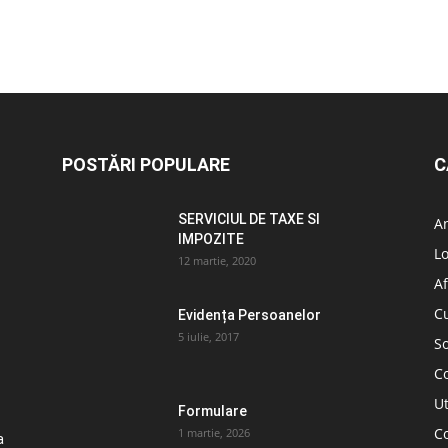
POSTĂRI POPULARE
C
SERVICIUL DE TAXE SI
A
IMPOZITE
L
12 martie, 2020
Af
C
Evidența Persoanelor
5 iulie, 2017
So
C
Ut
Formulare
Co
1 martie, 2026
a