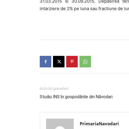
31.03.2015 si 30.09.2015. Depasirea ter
intarziere de 2% pe luna sau fractiune de lu
Articolul precedent
Studiu INS în gospodăriile din Năvodari
PrimariaNavodari