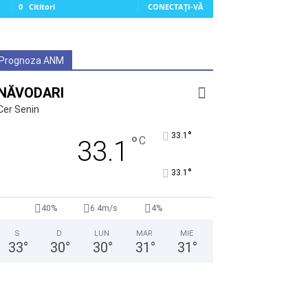
0
Cititori
CONECTAȚI-VĂ
Prognoza ANM
NĂVODARI
Cer Senin
°
33.1
°
C
33.1
°
33.1
40%
6.4m/s
4%
S
D
LUN
MAR
MIE
33
°
30
°
30
°
31
°
31
°