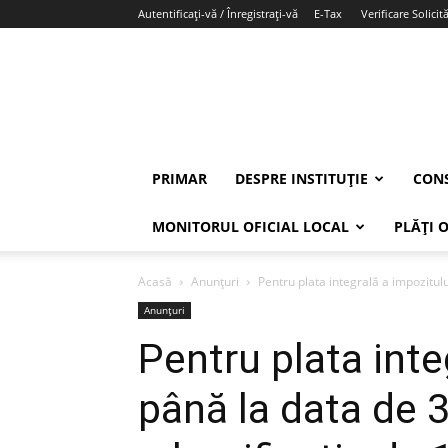
Autentificați-vă / Înregistrați-vă
E-Tax
Verificare Solicită
PRIMAR
DESPRE INSTITUȚIE
CONS
MONITORUL OFICIAL LOCAL
PLĂȚI 
Acasă
Anunțuri
Pentru plata integrală a impozitul
Anunțuri
Pentru plata inte
până la data de 