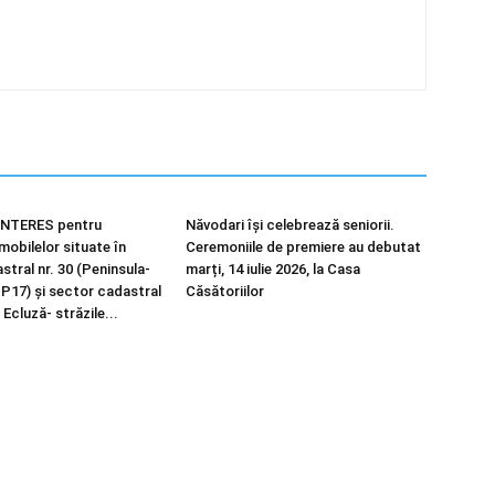
NTERES pentru
Năvodari își celebrează seniorii.
imobilelor situate în
Ceremoniile de premiere au debutat
tral nr. 30 (Peninsula-
marți, 14 iulie 2026, la Casa
 P17) și sector cadastral
Căsătoriilor
 Ecluză- străzile...