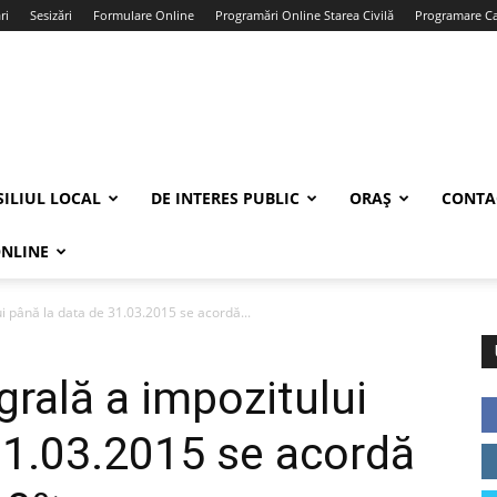
ri
Sesizări
Formulare Online
Programări Online Starea Civilă
Programare Car
ILIUL LOCAL
DE INTERES PUBLIC
ORAȘ
CONTA
ONLINE
ui până la data de 31.03.2015 se acordă...
grală a impozitului
31.03.2015 se acordă