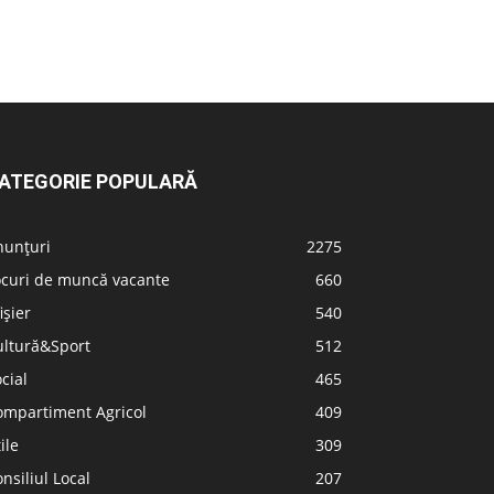
ATEGORIE POPULARĂ
nunțuri
2275
ocuri de muncă vacante
660
ișier
540
ultură&Sport
512
cial
465
ompartiment Agricol
409
ile
309
nsiliul Local
207