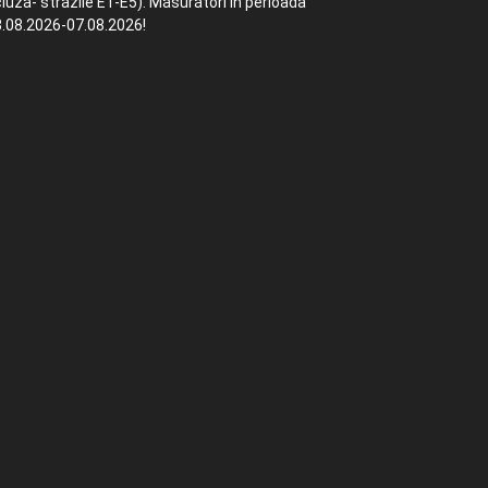
luză- străzile E1-E5). Măsurători în perioada
.08.2026-07.08.2026!