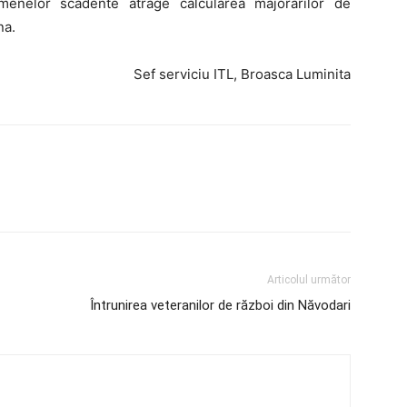
menelor scadente atrage calcularea majorarilor de
na.
Sef serviciu ITL, Broasca Luminita
Articolul următor
Întrunirea veteranilor de război din Năvodari