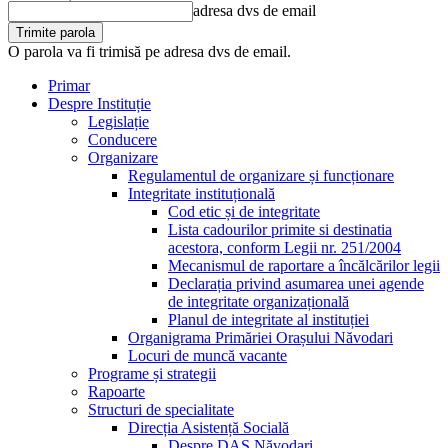
adresa dvs de email
O parola va fi trimisă pe adresa dvs de email.
Primar
Despre Instituție
Legislație
Conducere
Organizare
Regulamentul de organizare și funcționare
Integritate instituțională
Cod etic și de integritate
Lista cadourilor primite si destinatia
acestora, conform Legii nr. 251/2004
Mecanismul de raportare a încălcărilor legii
Declarația privind asumarea unei agende
de integritate organizațională
Planul de integritate al instituției
Organigrama Primăriei Orașului Năvodari
Locuri de muncă vacante
Programe și strategii
Rapoarte
Structuri de specialitate
Direcția Asistență Socială
Despre DAS Năvodari