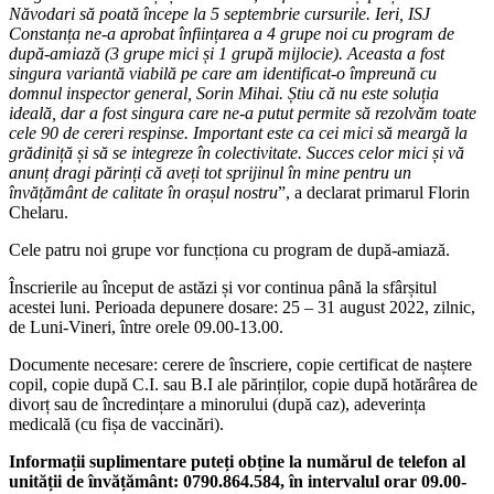
Năvodari să poată începe la 5 septembrie cursurile.
Ieri, ISJ
Constanța ne-a aprobat înființarea a 4 grupe noi cu program de
după-amiază (3 grupe mici și 1 grupă mijlocie). Aceasta a fost
singura variantă viabilă pe care am identificat-o împreună cu
domnul inspector general, Sorin Mihai. Știu că nu este soluția
ideală, dar a fost singura care ne-a putut permite să rezolvăm toate
cele 90 de cereri respinse. Important este ca cei mici să meargă la
grădiniță și să se integreze în colectivitate. Succes celor mici și vă
anunț dragi părinți că aveți tot sprijinul în mine pentru un
învățământ de calitate în orașul nostru
”, a declarat primarul Florin
Chelaru.
Cele patru noi grupe vor funcționa cu program de după-amiază.
Înscrierile au început de astăzi și vor continua până la sfârșitul
acestei luni. Perioada depunere dosare: 25 – 31 august 2022, zilnic,
de Luni-Vineri, între orele 09.00-13.00.
Documente necesare: cerere de înscriere,
copie certificat de naștere
copil, copie după C.I. sau B.I ale părinților, copie după hotărârea de
divorț sau de încredințare a minorului (după caz), adeverința
medicală (cu fișa de vaccinări).
Informații suplimentare puteți obține la numărul de telefon al
unității de învățământ:
0790.864.584, în intervalul orar 09.00-