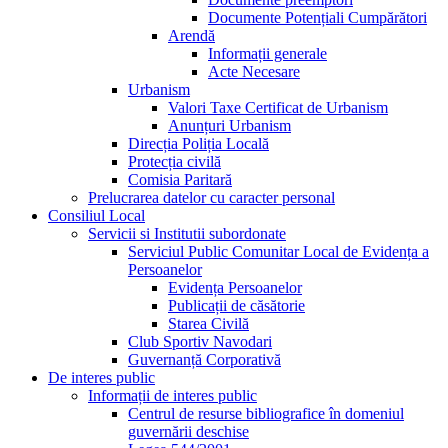
Documente Potențiali Cumpărători
Arendă
Informații generale
Acte Necesare
Urbanism
Valori Taxe Certificat de Urbanism
Anunțuri Urbanism
Direcția Poliția Locală
Protecția civilă
Comisia Paritară
Prelucrarea datelor cu caracter personal
Consiliul Local
Servicii si Institutii subordonate
Serviciul Public Comunitar Local de Evidența a
Persoanelor
Evidența Persoanelor
Publicații de căsătorie
Starea Civilă
Club Sportiv Navodari
Guvernanță Corporativă
De interes public
Informații de interes public
Centrul de resurse bibliografice în domeniul
guvernării deschise