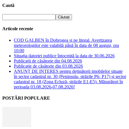
Caută
Articole recente
COD GALBEN în Dobrogea și pe litoral. Avertizarea
meteorologilor este valabilă până în data de 08 august, ora
10:00
Situația datoriei publice întocmită la data de 30.06.2026
Publicații de căsătorie din 04.08.2026
Publicație de căsătorie din 03.08.2026
ANUNȚ DE INTERES pentru deținătorii imobilelor situate
în sector cadastral nr. 30 (Peninsula- străzile P6- P17) și sector
cadastral nr. 18 (Zona Ecluză- străzile E1-E5). Măsurători în
perioada 03.08.2026-07.08.2026!
POSTĂRI POPULARE