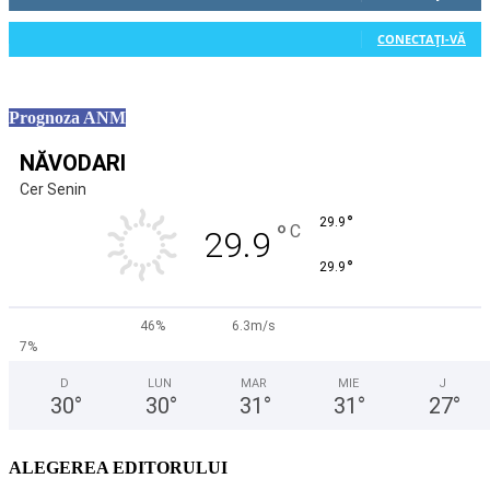
0
Cititori
CONECTAȚI-VĂ
Prognoza ANM
NĂVODARI
Cer Senin
°
29.9
°
C
29.9
°
29.9
46%
6.3m/s
7%
D
LUN
MAR
MIE
J
30
°
30
°
31
°
31
°
27
°
ALEGEREA EDITORULUI