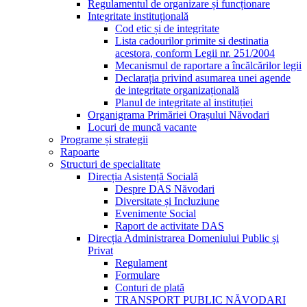
Regulamentul de organizare și funcționare
Integritate instituțională
Cod etic și de integritate
Lista cadourilor primite si destinatia
acestora, conform Legii nr. 251/2004
Mecanismul de raportare a încălcărilor legii
Declarația privind asumarea unei agende
de integritate organizațională
Planul de integritate al instituției
Organigrama Primăriei Orașului Năvodari
Locuri de muncă vacante
Programe și strategii
Rapoarte
Structuri de specialitate
Direcția Asistență Socială
Despre DAS Năvodari
Diversitate și Incluziune
Evenimente Social
Raport de activitate DAS
Direcția Administrarea Domeniului Public și
Privat
Regulament
Formulare
Conturi de plată
TRANSPORT PUBLIC NĂVODARI