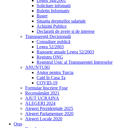
Legea 544/2001
Solicitare infomatii
Buletin Informativ
Buget
Situația drepturilor salariale
Achizitii Publice
Declarații de avere si de interese
Transparență Decizională
Consultare publică
Legea 52/2003
Rapoarte anuale Legea 52/2003
Registru ONG
Registrul Unic al Transparentei Intereselor
ANUNȚURI
Ajutor pentru Turcia
Cald în Casa Ta
COVID-19
Formular înscriere Fose
Recensământ 2021
AJUT UCRAINA
ALEGERI 2024
Alegeri Prezidențiale 2025
Alegeri Parlamentare 2020
Alegeri Locale 2020
Oraș