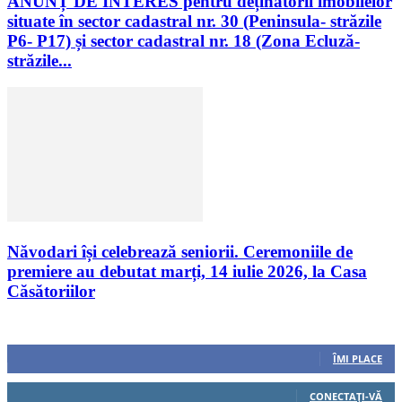
ANUNȚ DE INTERES pentru deținătorii imobilelor
situate în sector cadastral nr. 30 (Peninsula- străzile
P6- P17) și sector cadastral nr. 18 (Zona Ecluză-
străzile...
Năvodari își celebrează seniorii. Ceremoniile de
premiere au debutat marți, 14 iulie 2026, la Casa
Căsătoriilor
Urmăriți-ne
0
Fani
ÎMI PLACE
0
Cititori
CONECTAȚI-VĂ