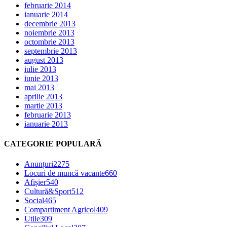
februarie 2014
ianuarie 2014
decembrie 2013
noiembrie 2013
octombrie 2013
septembrie 2013
august 2013
iulie 2013
iunie 2013
mai 2013
aprilie 2013
martie 2013
februarie 2013
ianuarie 2013
CATEGORIE POPULARĂ
Anunțuri
2275
Locuri de muncă vacante
660
Afișier
540
Cultură&Sport
512
Social
465
Compartiment Agricol
409
Utile
309