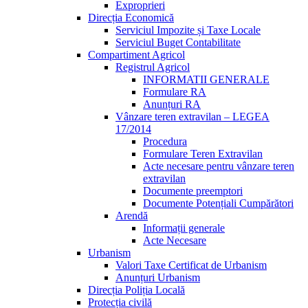
Exproprieri
Direcția Economică
Serviciul Impozite și Taxe Locale
Serviciul Buget Contabilitate
Compartiment Agricol
Registrul Agricol
INFORMATII GENERALE
Formulare RA
Anunțuri RA
Vânzare teren extravilan – LEGEA
17/2014
Procedura
Formulare Teren Extravilan
Acte necesare pentru vânzare teren
extravilan
Documente preemptori
Documente Potențiali Cumpărători
Arendă
Informații generale
Acte Necesare
Urbanism
Valori Taxe Certificat de Urbanism
Anunțuri Urbanism
Direcția Poliția Locală
Protecția civilă