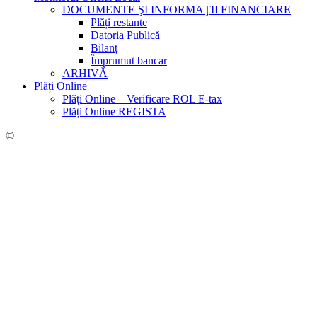
DOCUMENTE ŞI INFORMAŢII FINANCIARE
Plăți restante
Datoria Publică
Bilanț
Împrumut bancar
ARHIVĂ
Plăți Online
Plăți Online – Verificare ROL E-tax
Plăți Online REGISTA
©