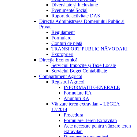
Diversitate și Incluziune
Evenimente Social
Raport de activitate DAS
Direcția Administrarea Domeniului Public și
Privat
Regulament
Formulare
Conturi de plată
TRANSPORT PUBLIC NĂVODARI
Exproprieri
Direcția Economică
Serviciul Impozite și Taxe Locale
Serviciul Buget Contabilitate
Compartiment Agricol
Registrul Agricol
INFORMATII GENERALE
Formulare RA
Anunțuri RA
Vânzare teren extravilan – LEGEA
17/2014
Procedura
Formulare Teren Extravilan
Acte necesare pentru vânzare teren
extravilan
Documente preemptori