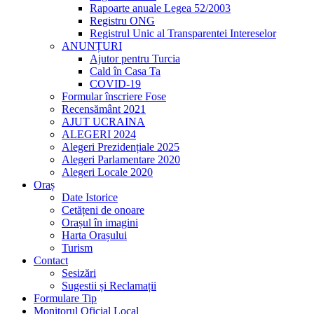
Rapoarte anuale Legea 52/2003
Registru ONG
Registrul Unic al Transparentei Intereselor
ANUNȚURI
Ajutor pentru Turcia
Cald în Casa Ta
COVID-19
Formular înscriere Fose
Recensământ 2021
AJUT UCRAINA
ALEGERI 2024
Alegeri Prezidențiale 2025
Alegeri Parlamentare 2020
Alegeri Locale 2020
Oraș
Date Istorice
Cetățeni de onoare
Orașul în imagini
Harta Orașului
Turism
Contact
Sesizări
Sugestii și Reclamații
Formulare Tip
Monitorul Oficial Local