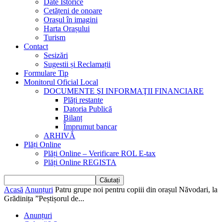
Date Istorice
Cetățeni de onoare
Orașul în imagini
Harta Orașului
Turism
Contact
Sesizări
Sugestii și Reclamații
Formulare Tip
Monitorul Oficial Local
DOCUMENTE ŞI INFORMAŢII FINANCIARE
Plăți restante
Datoria Publică
Bilanț
Împrumut bancar
ARHIVĂ
Plăți Online
Plăți Online – Verificare ROL E-tax
Plăți Online REGISTA
Acasă
Anunțuri
Patru grupe noi pentru copiii din orașul Năvodari, la
Grădinița ”Peștișorul de...
Anunțuri