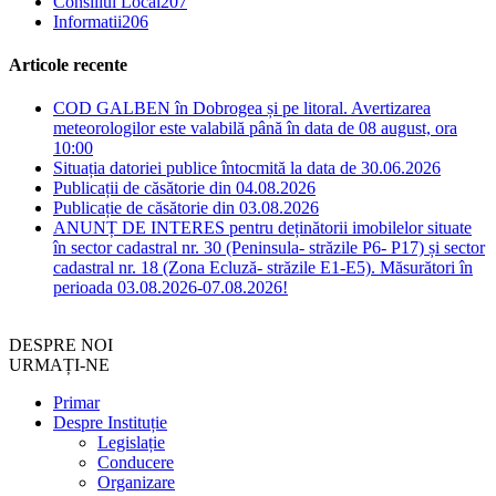
Consiliul Local
207
Informatii
206
Articole recente
COD GALBEN în Dobrogea și pe litoral. Avertizarea
meteorologilor este valabilă până în data de 08 august, ora
10:00
Situația datoriei publice întocmită la data de 30.06.2026
Publicații de căsătorie din 04.08.2026
Publicație de căsătorie din 03.08.2026
ANUNȚ DE INTERES pentru deținătorii imobilelor situate
în sector cadastral nr. 30 (Peninsula- străzile P6- P17) și sector
cadastral nr. 18 (Zona Ecluză- străzile E1-E5). Măsurători în
perioada 03.08.2026-07.08.2026!
DESPRE NOI
URMAȚI-NE
Primar
Despre Instituție
Legislație
Conducere
Organizare