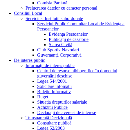
Comisia Paritară
Prelucrarea datelor cu caracter personal
Consiliul Local
Servicii si Institutii subordonate
Serviciul Public Comunitar Local de Evidența a
Persoanelor
Evidența Persoanelor
Publicații de căsătorie
Starea Civilă
Club Sportiv Navodari
Guvernanță Corporativă
De interes public
Informații de interes public
Centrul de resurse bibliografice în domeniul
guvernării deschise
Legea 544/2001
Solicitare infomatii
Buletin Informativ
Buget
Situația drepturilor salariale
Achizitii Publice
Declarații de avere si de interese
Transparență Decizională
Consultare publică
Legea 52/2003