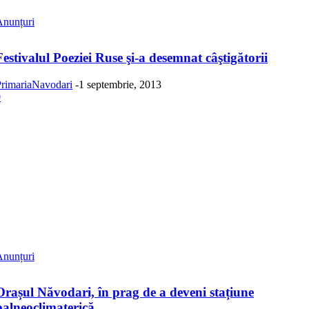
Anunțuri
Festivalul Poeziei Ruse şi-a desemnat câştigătorii
rimariaNavodari
-
1 septembrie, 2013
0
Anunțuri
Orașul Năvodari, în prag de a deveni stațiune
balneoclimaterică