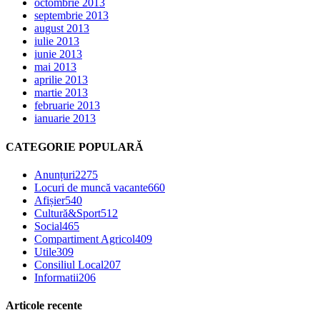
octombrie 2013
septembrie 2013
august 2013
iulie 2013
iunie 2013
mai 2013
aprilie 2013
martie 2013
februarie 2013
ianuarie 2013
CATEGORIE POPULARĂ
Anunțuri
2275
Locuri de muncă vacante
660
Afișier
540
Cultură&Sport
512
Social
465
Compartiment Agricol
409
Utile
309
Consiliul Local
207
Informatii
206
Articole recente