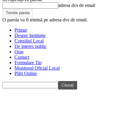
adresa dvs de email
O parola va fi trimisă pe adresa dvs de email.
Primar
Despre Instituție
Consiliul Local
De interes public
Oraș
Contact
Formulare Tip
Monitorul Oficial Local
Plăți Online