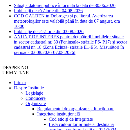
Situația datoriei publice întocmită la data de 30.06.2026
Publicații de căsătorie din 04.08.2026
COD GALBEN în Dobrogea și pe litoral. Avertizarea
meteorologilor este valabilă până în data de 07 august, ora
10:00
Publicație de căsătorie din 03.08.2026
ANUNȚ DE INTERES pentru deținătorii imobilelor situate
în sector cadastral nr. 30 (Peninsula- străzile P6- P17) și sector
cadastral nr. 18 (Zona Ecluză- străzile E1-E5). Măsurători în
perioada 03.08.2026-07.08.2026!
DESPRE NOI
URMAȚI-NE
Primar
Despre Instituție
Legislație
Conducere
Organizare
Regulamentul de organizare și funcționare
Integritate instituțională
Cod etic și de integritate
Lista cadourilor primite si destinatia
acestora, conform Legii nr. 251/2004