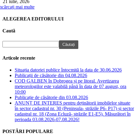
21 iulie, 2026
ncărcați mai multe
ALEGEREA EDITORULUI
Caută
Articole recente
Situația datoriei publice întocmită la data de 30.06.2026
Publicații de căsătorie din 04.08.2026
COD GALBEN în Dobrogea și pe litoral. Avertizarea
meteorologilor este valabilă până în data de 07 august, ora
10:00
Publicație de căsătorie din 03.08.2026
ANUNȚ DE INTERES pentru deținătorii imobilelor situate
în sector cadastral nr. 30 (Peninsula- străzile P6- P17) și sector
cadastral nr. 18 (Zona Ecluză- străzile E1-E5). Măsurători în
perioada 03.08.2026-07.08.2026!
POSTĂRI POPULARE