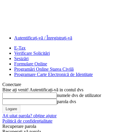
Autentificați-vă / Înregistrați-vă
E-Tax
Verificare Solicitări
Sesizări
Formulare Online
Programări Online Starea Civilă
Programare Carte Electronică de Identitate
Conectare
Bine ați venit! Autentificați-vă in contul dvs
numele dvs de utilizator
parola dvs
Ați uitat parola? obține ajutor
Politică de confidențialitate
Recuperare parola
Recuperați-vă parola