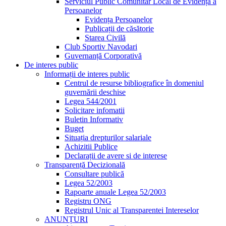
Serviciul Public Comunitar Local de Evidența a
Persoanelor
Evidența Persoanelor
Publicații de căsătorie
Starea Civilă
Club Sportiv Navodari
Guvernanță Corporativă
De interes public
Informații de interes public
Centrul de resurse bibliografice în domeniul
guvernării deschise
Legea 544/2001
Solicitare infomatii
Buletin Informativ
Buget
Situația drepturilor salariale
Achizitii Publice
Declarații de avere si de interese
Transparență Decizională
Consultare publică
Legea 52/2003
Rapoarte anuale Legea 52/2003
Registru ONG
Registrul Unic al Transparentei Intereselor
ANUNȚURI