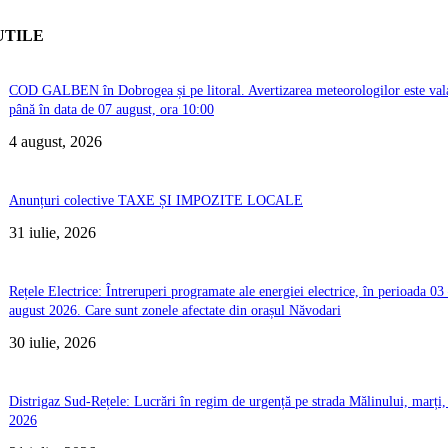
UTILE
COD GALBEN în Dobrogea și pe litoral. Avertizarea meteorologilor este val
până în data de 07 august, ora 10:00
4 august, 2026
Anunțuri colective TAXE ȘI IMPOZITE LOCALE
31 iulie, 2026
Rețele Electrice: Întreruperi programate ale energiei electrice, în perioada 03
august 2026. Care sunt zonele afectate din orașul Năvodari
30 iulie, 2026
Distrigaz Sud-Rețele: Lucrări în regim de urgență pe strada Mălinului, marți, 
2026