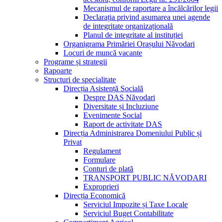
Mecanismul de raportare a încălcărilor legii
Declarația privind asumarea unei agende
de integritate organizațională
Planul de integritate al instituției
Organigrama Primăriei Orașului Năvodari
Locuri de muncă vacante
Programe și strategii
Rapoarte
Structuri de specialitate
Direcția Asistență Socială
Despre DAS Năvodari
Diversitate și Incluziune
Evenimente Social
Raport de activitate DAS
Direcția Administrarea Domeniului Public și
Privat
Regulament
Formulare
Conturi de plată
TRANSPORT PUBLIC NĂVODARI
Exproprieri
Direcția Economică
Serviciul Impozite și Taxe Locale
Serviciul Buget Contabilitate