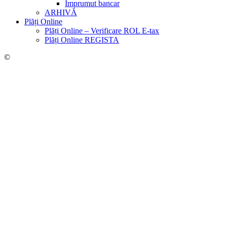
Împrumut bancar
ARHIVĂ
Plăți Online
Plăți Online – Verificare ROL E-tax
Plăți Online REGISTA
©