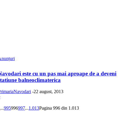
Anunțuri
Navodari este cu un pas mai aproape de a deveni
statiune balneoclimaterica
rimariaNavodari
-
22 august, 2013
0
1
...
995
996
997
...
1.013
Pagina 996 din 1.013