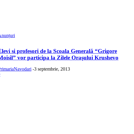
Anunțuri
Elevi si profesori de la Scoala Generală “Grigore
Moisil” vor participa la Zilele Oraşului Krushevo
rimariaNavodari
-
3 septembrie, 2013
0