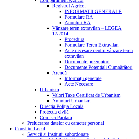
Compartiment Agricol
Registrul Agricol
INFORMATII GENERALE
Formulare RA
Anunțuri RA
Vânzare teren extravilan – LEGEA
17/2014
Procedura
Formulare Teren Extravilan
Acte necesare pentru vânzare teren
extravilan
Documente preemptori
Documente Potențiali Cumpărători
Arendă
Informații generale
Acte Necesare
Urbanism
Valori Taxe Certificat de Urbanism
Anunțuri Urbanism
Direcția Poliția Locală
Protecția civilă
Comisia Paritară
Prelucrarea datelor cu caracter personal
Consiliul Local
Servicii si Institutii subordonate