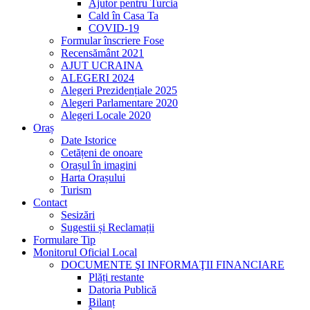
Ajutor pentru Turcia
Cald în Casa Ta
COVID-19
Formular înscriere Fose
Recensământ 2021
AJUT UCRAINA
ALEGERI 2024
Alegeri Prezidențiale 2025
Alegeri Parlamentare 2020
Alegeri Locale 2020
Oraș
Date Istorice
Cetățeni de onoare
Orașul în imagini
Harta Orașului
Turism
Contact
Sesizări
Sugestii și Reclamații
Formulare Tip
Monitorul Oficial Local
DOCUMENTE ŞI INFORMAŢII FINANCIARE
Plăți restante
Datoria Publică
Bilanț