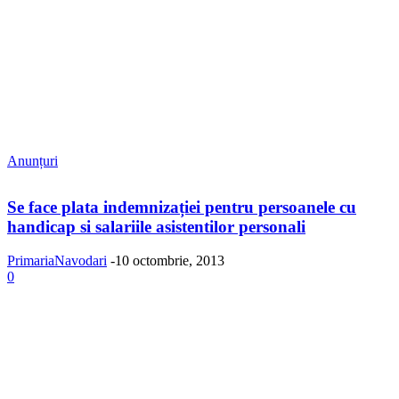
Anunțuri
Se face plata indemnizației pentru persoanele cu
handicap si salariile asistentilor personali
PrimariaNavodari
-
10 octombrie, 2013
0