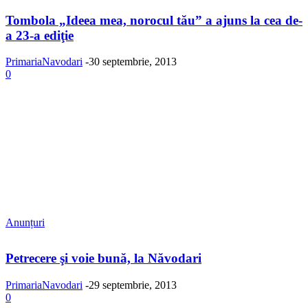
Tombola „Ideea mea, norocul tău” a ajuns la cea de-
a 23-a ediţie
PrimariaNavodari
-
30 septembrie, 2013
0
Anunțuri
Petrecere şi voie bună, la Năvodari
PrimariaNavodari
-
29 septembrie, 2013
0