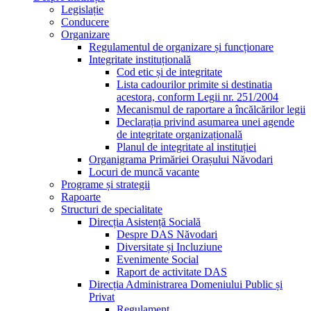
Legislație
Conducere
Organizare
Regulamentul de organizare și funcționare
Integritate instituțională
Cod etic și de integritate
Lista cadourilor primite si destinatia
acestora, conform Legii nr. 251/2004
Mecanismul de raportare a încălcărilor legii
Declarația privind asumarea unei agende
de integritate organizațională
Planul de integritate al instituției
Organigrama Primăriei Orașului Năvodari
Locuri de muncă vacante
Programe și strategii
Rapoarte
Structuri de specialitate
Direcția Asistență Socială
Despre DAS Năvodari
Diversitate și Incluziune
Evenimente Social
Raport de activitate DAS
Direcția Administrarea Domeniului Public și
Privat
Regulament