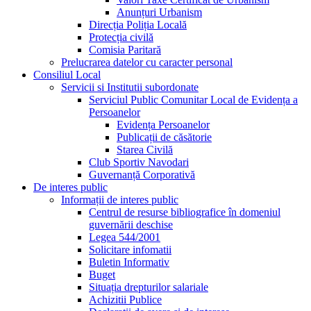
Anunțuri Urbanism
Direcția Poliția Locală
Protecția civilă
Comisia Paritară
Prelucrarea datelor cu caracter personal
Consiliul Local
Servicii si Institutii subordonate
Serviciul Public Comunitar Local de Evidența a
Persoanelor
Evidența Persoanelor
Publicații de căsătorie
Starea Civilă
Club Sportiv Navodari
Guvernanță Corporativă
De interes public
Informații de interes public
Centrul de resurse bibliografice în domeniul
guvernării deschise
Legea 544/2001
Solicitare infomatii
Buletin Informativ
Buget
Situația drepturilor salariale
Achizitii Publice