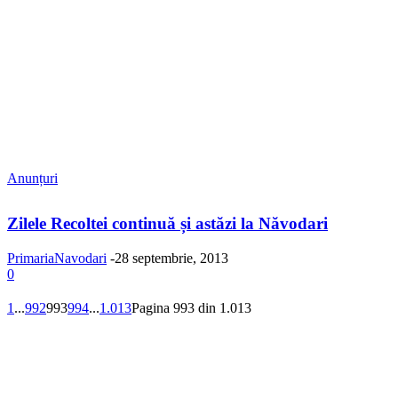
Anunțuri
Zilele Recoltei continuă și astăzi la Năvodari
PrimariaNavodari
-
28 septembrie, 2013
0
1
...
992
993
994
...
1.013
Pagina 993 din 1.013