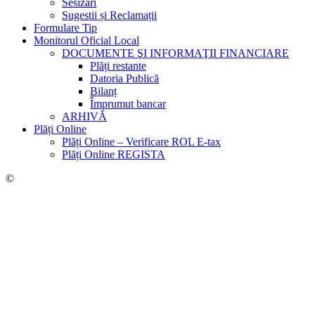
Sesizări
Sugestii și Reclamații
Formulare Tip
Monitorul Oficial Local
DOCUMENTE ŞI INFORMAŢII FINANCIARE
Plăți restante
Datoria Publică
Bilanț
Împrumut bancar
ARHIVĂ
Plăți Online
Plăți Online – Verificare ROL E-tax
Plăți Online REGISTA
©