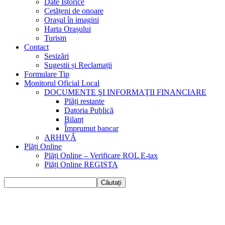
Date Istorice
Cetățeni de onoare
Orașul în imagini
Harta Orașului
Turism
Contact
Sesizări
Sugestii și Reclamații
Formulare Tip
Monitorul Oficial Local
DOCUMENTE ŞI INFORMAŢII FINANCIARE
Plăți restante
Datoria Publică
Bilanț
Împrumut bancar
ARHIVĂ
Plăți Online
Plăți Online – Verificare ROL E-tax
Plăți Online REGISTA