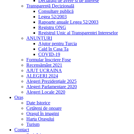
Declarații de avere si de interese
Transparență Decizională
Consultare publică
Legea 52/2003
Rapoarte anuale Legea 52/2003
Registru ONG
Registrul Unic al Transparentei Intereselor
ANUNȚURI
Ajutor pentru Turcia
Cald în Casa Ta
COVID-19
Formular înscriere Fose
Recensământ 2021
AJUT UCRAINA
ALEGERI 2024
Alegeri Prezidențiale 2025
Alegeri Parlamentare 2020
Alegeri Locale 2020
Oraș
Date Istorice
Cetățeni de onoare
Orașul în imagini
Harta Orașului
Turism
Contact