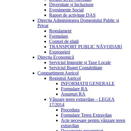
Diversitate și Incluziune
Evenimente Social
Raport de activitate DAS
Direcția Administrarea Domeniului Public și
Privat
Regulament
Formulare
Conturi de plată
TRANSPORT PUBLIC NĂVODARI
Exproprieri
Direcția Economică
Serviciul Impozite și Taxe Locale
Serviciul Buget Contabilitate
Compartiment Agricol
Registrul Agricol
INFORMATII GENERALE
Formulare RA
Anunțuri RA
Vânzare teren extravilan – LEGEA
17/2014
Procedura
Formulare Teren Extravilan
Acte necesare pentru vânzare teren
extravilan
Documente preemptori