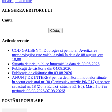
Încărcați mai multe
ALEGEREA EDITORULUI
Caută
Articole recente
COD GALBEN în Dobrogea și pe litoral. Avertizarea
meteorologilor este valabilă până în data de 08 august, ora
10:00
Situația datoriei publice întocmită la data de 30.06.2026
Publicații de căsătorie din 04.08.2026
Publicație de căsătorie din 03.08.2026
ANUNȚ DE INTERES pentru deținătorii imobilelor situate
în sector cadastral nr. 30 (Peninsula- străzile P6- P17) și sector
cadastral nr. 18 (Zona Ecluză- străzile E1-E5). Măsurători în
perioada 03.08.2026-07.08.2026!
POSTĂRI POPULARE