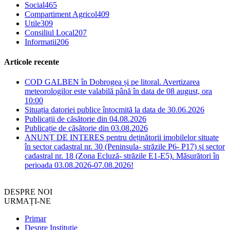
Social
465
Compartiment Agricol
409
Utile
309
Consiliul Local
207
Informatii
206
Articole recente
COD GALBEN în Dobrogea și pe litoral. Avertizarea
meteorologilor este valabilă până în data de 08 august, ora
10:00
Situația datoriei publice întocmită la data de 30.06.2026
Publicații de căsătorie din 04.08.2026
Publicație de căsătorie din 03.08.2026
ANUNȚ DE INTERES pentru deținătorii imobilelor situate
în sector cadastral nr. 30 (Peninsula- străzile P6- P17) și sector
cadastral nr. 18 (Zona Ecluză- străzile E1-E5). Măsurători în
perioada 03.08.2026-07.08.2026!
DESPRE NOI
URMAȚI-NE
Primar
Despre Instituție