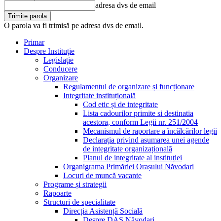
adresa dvs de email
O parola va fi trimisă pe adresa dvs de email.
Primar
Despre Instituție
Legislație
Conducere
Organizare
Regulamentul de organizare și funcționare
Integritate instituțională
Cod etic și de integritate
Lista cadourilor primite si destinatia
acestora, conform Legii nr. 251/2004
Mecanismul de raportare a încălcărilor legii
Declarația privind asumarea unei agende
de integritate organizațională
Planul de integritate al instituției
Organigrama Primăriei Orașului Năvodari
Locuri de muncă vacante
Programe și strategii
Rapoarte
Structuri de specialitate
Direcția Asistență Socială
Despre DAS Năvodari