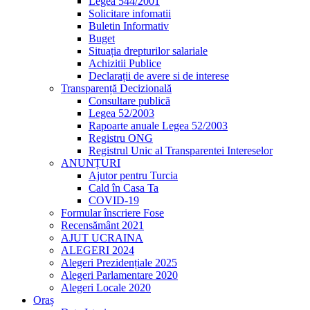
Legea 544/2001
Solicitare infomatii
Buletin Informativ
Buget
Situația drepturilor salariale
Achizitii Publice
Declarații de avere si de interese
Transparență Decizională
Consultare publică
Legea 52/2003
Rapoarte anuale Legea 52/2003
Registru ONG
Registrul Unic al Transparentei Intereselor
ANUNȚURI
Ajutor pentru Turcia
Cald în Casa Ta
COVID-19
Formular înscriere Fose
Recensământ 2021
AJUT UCRAINA
ALEGERI 2024
Alegeri Prezidențiale 2025
Alegeri Parlamentare 2020
Alegeri Locale 2020
Oraș