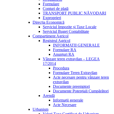
Formulare
Conturi de plată
TRANSPORT PUBLIC NĂVODARI
Exproprieri
Direcția Economică
Serviciul Impozite și Taxe Locale
Serviciul Buget Contabilitate
Compartiment Agricol
Registrul Agricol
INFORMATII GENERALE
Formulare RA
Anunțuri RA
Vânzare teren extravilan – LEGEA
17/2014
Procedura
Formulare Teren Extravilan
Acte necesare pentru vânzare teren
extravilan
Documente preemptori
Documente Potențiali Cumpărători
Arendă
Informații generale
Acte Necesare
Urbanism
Valori Taxe Certificat de Urbanism