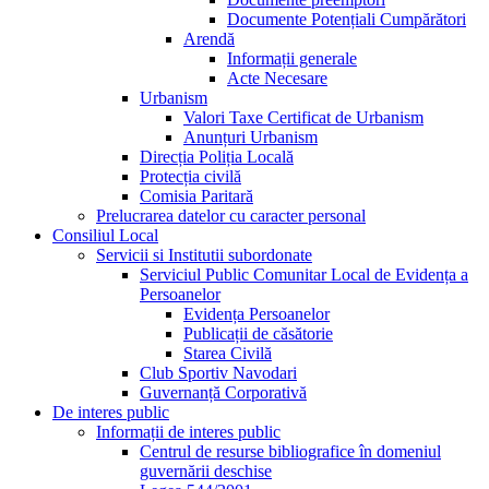
Documente Potențiali Cumpărători
Arendă
Informații generale
Acte Necesare
Urbanism
Valori Taxe Certificat de Urbanism
Anunțuri Urbanism
Direcția Poliția Locală
Protecția civilă
Comisia Paritară
Prelucrarea datelor cu caracter personal
Consiliul Local
Servicii si Institutii subordonate
Serviciul Public Comunitar Local de Evidența a
Persoanelor
Evidența Persoanelor
Publicații de căsătorie
Starea Civilă
Club Sportiv Navodari
Guvernanță Corporativă
De interes public
Informații de interes public
Centrul de resurse bibliografice în domeniul
guvernării deschise