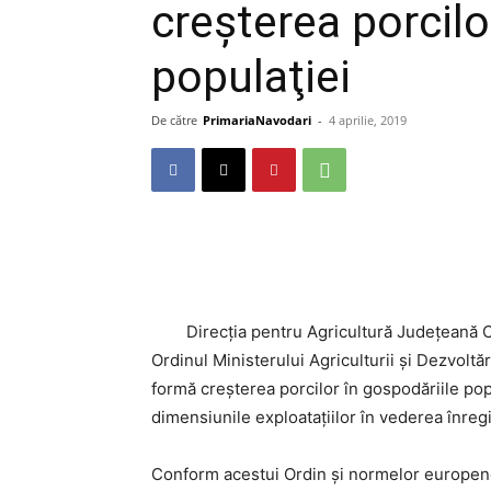
creşterea porcilo
populaţiei
De către
PrimariaNavodari
-
4 aprilie, 2019
Direcţia pentru Agricultură Judeţeană Con
Ordinul Ministerului Agriculturii şi Dezvoltă
formă creşterea porcilor în gospodăriile po
dimensiunile exploatațiilor în vederea înregi
Conform acestui Ordin şi normelor europen