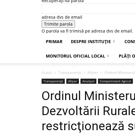
Recuperați-vă parola
adresa dvs de email
O parola va fi trimisă pe adresa dvs de email.
PRIMAR
DESPRE INSTITUȚIE
CONS
MONITORUL OFICIAL LOCAL
PLĂȚI 
Acasă
Transparență
Afișier
Ordinul Ministerulu
Transparență
Afișier
Anunțuri
Compartiment Agricol
Ordinul Ministerul
Dezvoltării Rural
restricţionează 