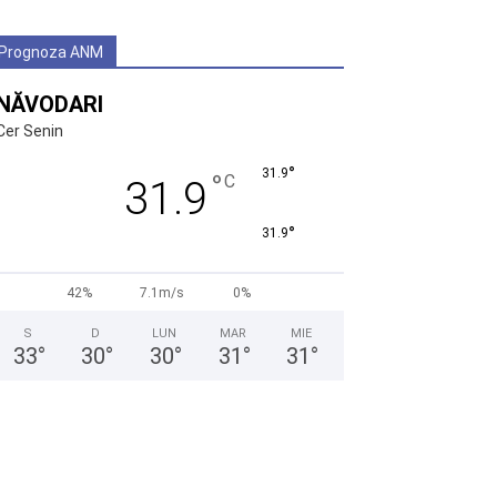
Prognoza ANM
NĂVODARI
Cer Senin
°
31.9
°
C
31.9
°
31.9
42%
7.1m/s
0%
S
D
LUN
MAR
MIE
33
°
30
°
30
°
31
°
31
°