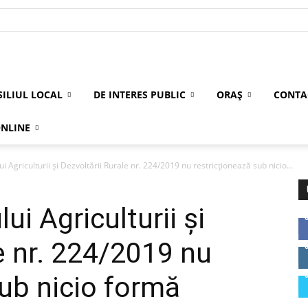
ILIUL LOCAL
DE INTERES PUBLIC
ORAȘ
CONTA
ONLINE
i Agriculturii şi Dezvoltării Rurale nr. 224/2019 nu restricţionează sub nicio...
ui Agriculturii şi
e nr. 224/2019 nu
sub nicio formă