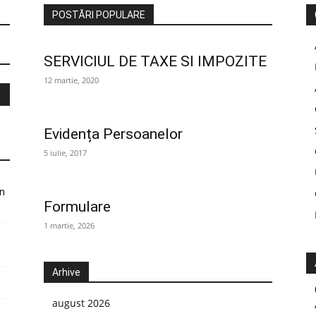
POSTĂRI POPULARE
SERVICIUL DE TAXE SI IMPOZITE
12 martie, 2020
Evidența Persoanelor
5 iulie, 2017
în
Formulare
1 martie, 2026
Arhive
august 2026