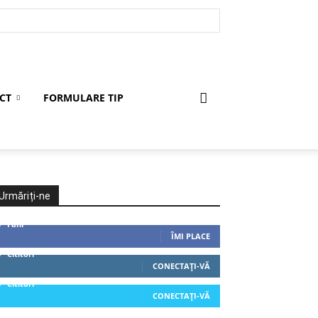
CT
FORMULARE TIP
Urmăriți-ne
0
Fani
ÎMI PLACE
0
Cititori
CONECTAȚI-VĂ
0
Cititori
CONECTAȚI-VĂ