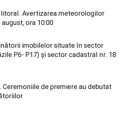
itoral. Avertizarea meteorologilor
 august, ora 10:00
torii imobilelor situate în sector
ăzile P6- P17) și sector cadastral nr. 18
i. Ceremoniile de premiere au debutat
ătoriilor