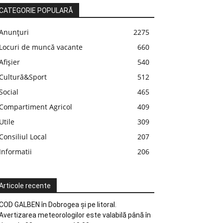
CATEGORIE POPULARĂ
Anunțuri
2275
Locuri de muncă vacante
660
Afișier
540
Cultură&Sport
512
Social
465
Compartiment Agricol
409
Utile
309
Consiliul Local
207
Informatii
206
Articole recente
COD GALBEN în Dobrogea și pe litoral.
Avertizarea meteorologilor este valabilă până în