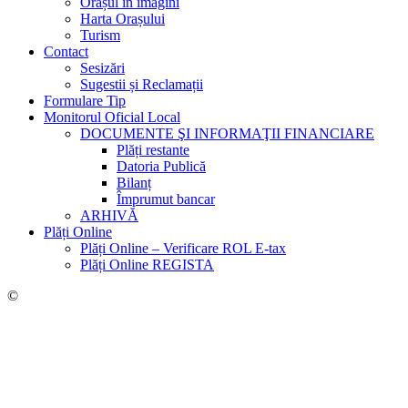
Orașul în imagini
Harta Orașului
Turism
Contact
Sesizări
Sugestii și Reclamații
Formulare Tip
Monitorul Oficial Local
DOCUMENTE ŞI INFORMAŢII FINANCIARE
Plăți restante
Datoria Publică
Bilanț
Împrumut bancar
ARHIVĂ
Plăți Online
Plăți Online – Verificare ROL E-tax
Plăți Online REGISTA
©