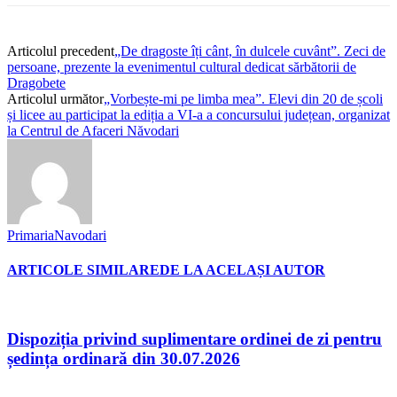
Articolul precedent
„De dragoste îți cânt, în dulcele cuvânt”. Zeci de
persoane, prezente la evenimentul cultural dedicat sărbătorii de
Dragobete
Articolul următor
„Vorbește-mi pe limba mea”. Elevi din 20 de școli
și licee au participat la ediția a VI-a a concursului județean, organizat
la Centrul de Afaceri Năvodari
PrimariaNavodari
ARTICOLE SIMILARE
DE LA ACELAȘI AUTOR
Dispoziția privind suplimentare ordinei de zi pentru
ședința ordinară din 30.07.2026