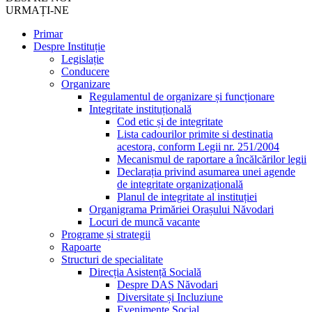
URMAȚI-NE
Primar
Despre Instituție
Legislație
Conducere
Organizare
Regulamentul de organizare și funcționare
Integritate instituțională
Cod etic și de integritate
Lista cadourilor primite si destinatia
acestora, conform Legii nr. 251/2004
Mecanismul de raportare a încălcărilor legii
Declarația privind asumarea unei agende
de integritate organizațională
Planul de integritate al instituției
Organigrama Primăriei Orașului Năvodari
Locuri de muncă vacante
Programe și strategii
Rapoarte
Structuri de specialitate
Direcția Asistență Socială
Despre DAS Năvodari
Diversitate și Incluziune
Evenimente Social