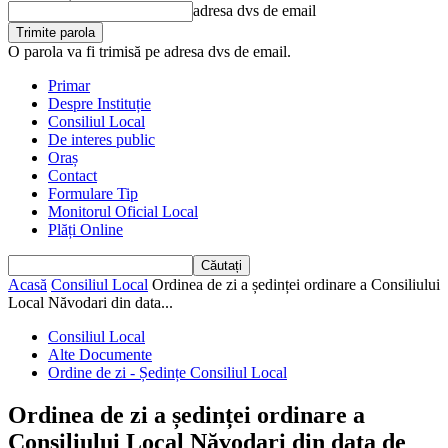
adresa dvs de email
O parola va fi trimisă pe adresa dvs de email.
Primar
Despre Instituție
Consiliul Local
De interes public
Oraș
Contact
Formulare Tip
Monitorul Oficial Local
Plăți Online
Acasă
Consiliul Local
Ordinea de zi a ședinței ordinare a Consiliului
Local Năvodari din data...
Consiliul Local
Alte Documente
Ordine de zi - Ședințe Consiliul Local
Ordinea de zi a ședinței ordinare a
Consiliului Local Năvodari din data de