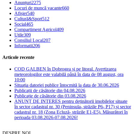
Anunțuri
2275
Locuri de muncă vacante
660
Afișier
540
Cultură&Sport
512
Social
465
Compartiment Agricol
409
Utile
309
Consiliul Local
207
Informatii
206
Articole recente
COD GALBEN în Dobrogea și pe litoral. Avertizarea
meteorologilor este valabilă până în data de 08 august, ora
10:00
Situația datoriei publice întocmită la data de 30.06.2026
Publicații de căsătorie din 04.08.2026
Publicație de căsătorie din 03.08.2026
ANUNȚ DE INTERES pentru deținătorii imobilelor situate
în sector cadastral nr. 30 (Peninsula- străzile P6- P17) și sector
cadastral nr. 18 (Zona Ecluză- străzile E1-E5). Măsurători în
perioada 03.08.2026-07.08.2026!
DESPRE NOI