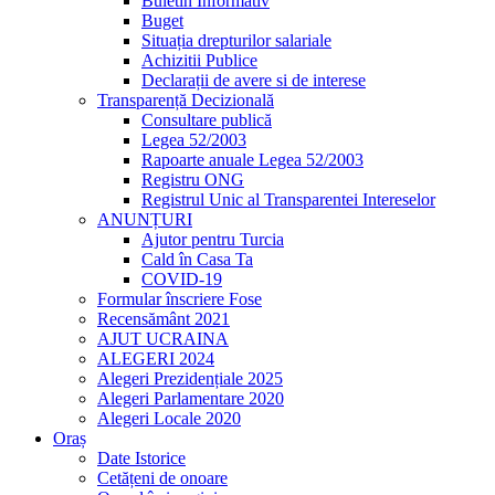
Buletin Informativ
Buget
Situația drepturilor salariale
Achizitii Publice
Declarații de avere si de interese
Transparență Decizională
Consultare publică
Legea 52/2003
Rapoarte anuale Legea 52/2003
Registru ONG
Registrul Unic al Transparentei Intereselor
ANUNȚURI
Ajutor pentru Turcia
Cald în Casa Ta
COVID-19
Formular înscriere Fose
Recensământ 2021
AJUT UCRAINA
ALEGERI 2024
Alegeri Prezidențiale 2025
Alegeri Parlamentare 2020
Alegeri Locale 2020
Oraș
Date Istorice
Cetățeni de onoare