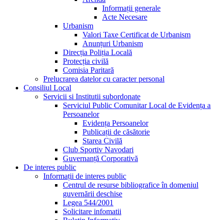
Informații generale
Acte Necesare
Urbanism
Valori Taxe Certificat de Urbanism
Anunțuri Urbanism
Direcția Poliția Locală
Protecția civilă
Comisia Paritară
Prelucrarea datelor cu caracter personal
Consiliul Local
Servicii si Institutii subordonate
Serviciul Public Comunitar Local de Evidența a
Persoanelor
Evidența Persoanelor
Publicații de căsătorie
Starea Civilă
Club Sportiv Navodari
Guvernanță Corporativă
De interes public
Informații de interes public
Centrul de resurse bibliografice în domeniul
guvernării deschise
Legea 544/2001
Solicitare infomatii