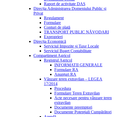
Raport de activitate DAS
Direcția Administrarea Domeniului Public și
Privat
Regulament
Formulare
Conturi de plată
TRANSPORT PUBLIC NĂVODARI
Exproprieri
Direcția Economică
Serviciul Impozite și Taxe Locale
Serviciul Buget Contabilitate
Compartiment Agricol
Registrul Agricol
INFORMATII GENERALE
Formulare RA
Anunțuri RA
Vânzare teren extravilan – LEGEA
17/2014
Procedura
Formulare Teren Extravilan
Acte necesare pentru vânzare teren
extravilan
Documente preemptori
Documente Potențiali Cumpărători
Arendă