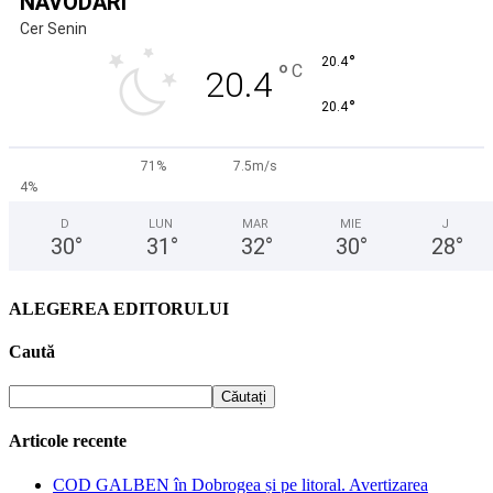
NĂVODARI
Cer Senin
°
20.4
°
C
20.4
°
20.4
71%
7.5m/s
4%
D
LUN
MAR
MIE
J
30
°
31
°
32
°
30
°
28
°
ALEGEREA EDITORULUI
Caută
Articole recente
COD GALBEN în Dobrogea și pe litoral. Avertizarea