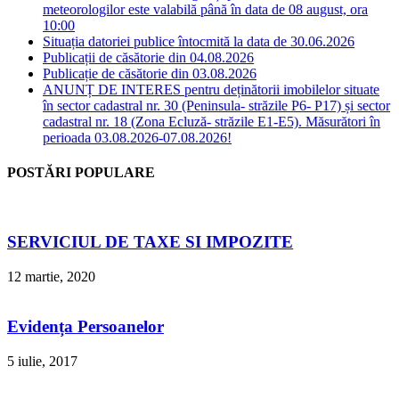
meteorologilor este valabilă până în data de 08 august, ora
10:00
Situația datoriei publice întocmită la data de 30.06.2026
Publicații de căsătorie din 04.08.2026
Publicație de căsătorie din 03.08.2026
ANUNȚ DE INTERES pentru deținătorii imobilelor situate
în sector cadastral nr. 30 (Peninsula- străzile P6- P17) și sector
cadastral nr. 18 (Zona Ecluză- străzile E1-E5). Măsurători în
perioada 03.08.2026-07.08.2026!
POSTĂRI POPULARE
SERVICIUL DE TAXE SI IMPOZITE
12 martie, 2020
Evidența Persoanelor
5 iulie, 2017