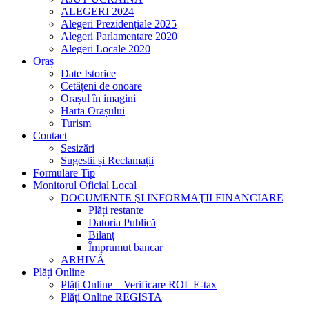
ALEGERI 2024
Alegeri Prezidențiale 2025
Alegeri Parlamentare 2020
Alegeri Locale 2020
Oraș
Date Istorice
Cetățeni de onoare
Orașul în imagini
Harta Orașului
Turism
Contact
Sesizări
Sugestii și Reclamații
Formulare Tip
Monitorul Oficial Local
DOCUMENTE ŞI INFORMAŢII FINANCIARE
Plăți restante
Datoria Publică
Bilanț
Împrumut bancar
ARHIVĂ
Plăți Online
Plăți Online – Verificare ROL E-tax
Plăți Online REGISTA