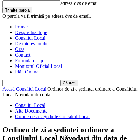
adresa dvs de email
O parola va fi trimisă pe adresa dvs de email.
Primar
Despre Instituție
Consiliul Local
De interes public
Oraș
Contact
Formulare Tip
Monitorul Oficial Local
Plăți Online
Acasă
Consiliul Local
Ordinea de zi a ședinței ordinare a Consiliului
Local Năvodari din data...
Consiliul Local
Alte Documente
Ordine de zi - Ședințe Consiliul Local
Ordinea de zi a ședinței ordinare a
Consiliului Local Năvodari din data de