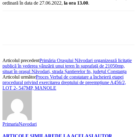
ordinară în data de 27.06.2022,
la ora 13.00
.
Articolul precedent
Primăria Orașului Năvodari organizează licitaţie
publică în vederea vânzării unui teren în suprafaţă de 21050mp,
situat în oraşul Năvodari, strada Șantierelor fn, județul Constanța
Articolul următor
Proces Verbal de constatare a încheierii etapei
procedural privind exercitarea dreptului de preempțiune A456/2,
LOT 2- 547MP, MANOLE
PrimariaNavodari
ARTICOLE SIMILARE
DE LA ACELAȘI AUTOR