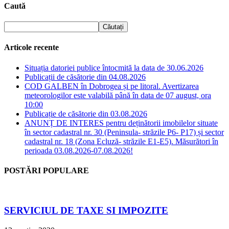
Caută
Articole recente
Situația datoriei publice întocmită la data de 30.06.2026
Publicații de căsătorie din 04.08.2026
COD GALBEN în Dobrogea și pe litoral. Avertizarea
meteorologilor este valabilă până în data de 07 august, ora
10:00
Publicație de căsătorie din 03.08.2026
ANUNȚ DE INTERES pentru deținătorii imobilelor situate
în sector cadastral nr. 30 (Peninsula- străzile P6- P17) și sector
cadastral nr. 18 (Zona Ecluză- străzile E1-E5). Măsurători în
perioada 03.08.2026-07.08.2026!
POSTĂRI POPULARE
SERVICIUL DE TAXE SI IMPOZITE