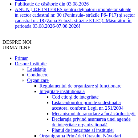
Publicație de căsătorie din 03.08.2026
ANUNȚ DE INTERES pentru deținătorii imobilelor situate
în sector cadastral nr. 30 (Peninsula- străzile P6- P17) și sector
cadastral nr. 18 (Zona Ecluză- străzile E1-E5). Măsurători în
perioada 03.08.2026-07.08.2026!
DESPRE NOI
URMAȚI-NE
Primar
Despre Instituție
Legislație
Conducere
Organizare
Regulamentul de organizare și funcționare
Integritate instituțională
Cod etic și de integritate
Lista cadourilor primite si destinatia
acestora, conform Legii nr. 251/2004
Mecanismul de raportare a încălcărilor legii
Declarația privind asumarea unei agende
de integritate organizațională
Planul de integritate al instituției
Organigrama Primăriei Orașului Năvodari