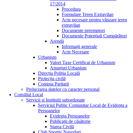
17/2014
Procedura
Formulare Teren Extravilan
Acte necesare pentru vânzare teren
extravilan
Documente preemptori
Documente Potențiali Cumpărători
Arendă
Informații generale
Acte Necesare
Urbanism
Valori Taxe Certificat de Urbanism
Anunțuri Urbanism
Direcția Poliția Locală
Protecția civilă
Comisia Paritară
Prelucrarea datelor cu caracter personal
Consiliul Local
Servicii si Institutii subordonate
Serviciul Public Comunitar Local de Evidența a
Persoanelor
Evidența Persoanelor
Publicații de căsătorie
Starea Civilă
Club Sportiv Navodari