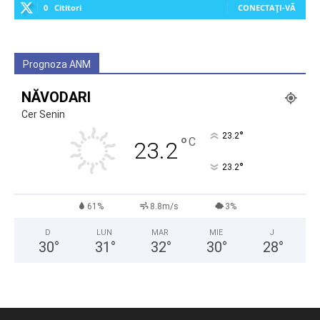
0
Cititori
CONECTAȚI-VĂ
Prognoza ANM
NĂVODARI
Cer Senin
°
23.2
°
C
23.2
°
23.2
61%
8.8m/s
3%
D
LUN
MAR
MIE
J
30
°
31
°
32
°
30
°
28
°