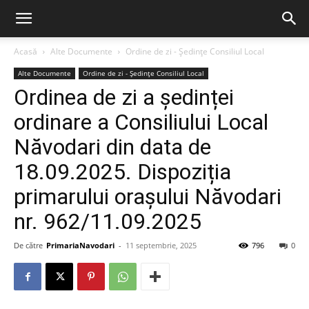
Acasă
Alte Documente
Ordine de zi - Ședințe Consiliul Local
Alte Documente
Ordine de zi - Ședințe Consiliul Local
Ordinea de zi a ședinței
ordinare a Consiliului Local
Năvodari din data de
18.09.2025. Dispoziția
primarului orașului Năvodari
nr. 962/11.09.2025
De către
PrimariaNavodari
-
11 septembrie, 2025
796
0