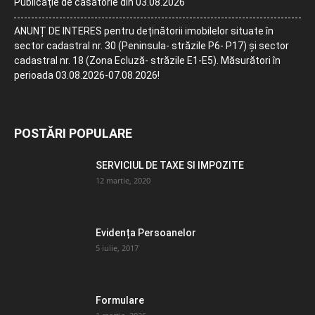
Publicație de căsătorie din 03.08.2026
ANUNȚ DE INTERES pentru deținătorii imobilelor situate în
sector cadastral nr. 30 (Peninsula- străzile P6- P17) și sector
cadastral nr. 18 (Zona Ecluză- străzile E1-E5). Măsurători în
perioada 03.08.2026-07.08.2026!
POSTĂRI POPULARE
SERVICIUL DE TAXE SI IMPOZITE
12 martie, 2020
Evidența Persoanelor
5 iulie, 2017
Formulare