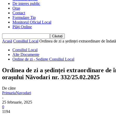
De interes public
Oraș
Contact
Formulare Tip
Monitorul Oficial Local
Plăți Online
Acasă
Consiliul Local
Ordinea de zi a ședinței extraordinare de îndat
Consiliul Local
Alte Documente
Ordine de zi - Ședințe Consiliul Local
Ordinea de zi a ședinței extraordinare de 
orașului Năvodari nr. 332/25.02.2025
De către
PrimariaNavodari
-
25 februarie, 2025
0
1194