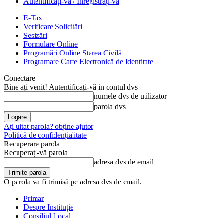
Autentificați-vă / Înregistrați-vă
E-Tax
Verificare Solicitări
Sesizări
Formulare Online
Programări Online Starea Civilă
Programare Carte Electronică de Identitate
Conectare
Bine ați venit! Autentificați-vă in contul dvs
numele dvs de utilizator
parola dvs
Ați uitat parola? obține ajutor
Politică de confidențialitate
Recuperare parola
Recuperați-vă parola
adresa dvs de email
O parola va fi trimisă pe adresa dvs de email.
Primar
Despre Instituție
Consiliul Local