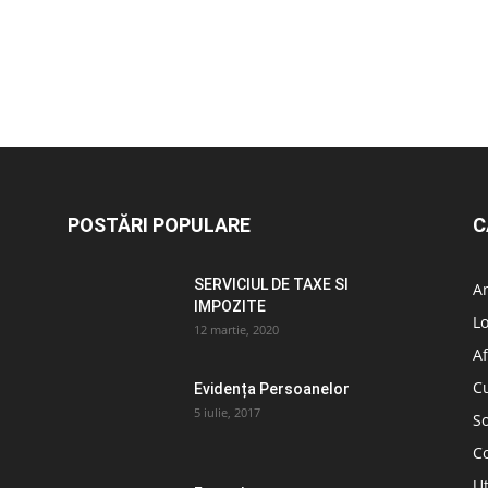
POSTĂRI POPULARE
C
SERVICIUL DE TAXE SI
A
IMPOZITE
L
12 martie, 2020
Af
C
Evidența Persoanelor
5 iulie, 2017
So
C
Ut