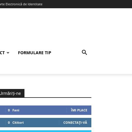
te Electronică de Identitate
CT
FORMULARE TIP
Urmăriți-ne
0
Fani
ÎMI PLACE
0
Cititori
CONECTAȚI-VĂ