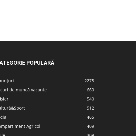
ATEGORIE POPULARĂ
nunțuri
2275
ocuri de muncă vacante
660
ișier
540
ultură&Sport
512
cial
465
ompartiment Agricol
409
ile
309