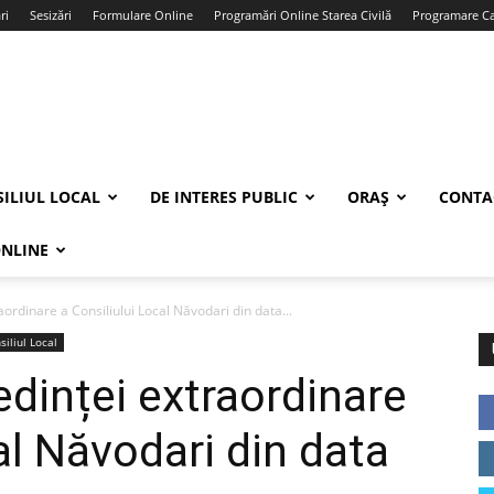
ri
Sesizări
Formulare Online
Programări Online Starea Civilă
Programare Car
ILIUL LOCAL
DE INTERES PUBLIC
ORAȘ
CONTA
ONLINE
aordinare a Consiliului Local Năvodari din data...
siliul Local
edinței extraordinare
al Năvodari din data