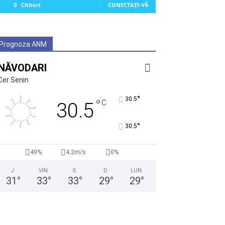
0
Cititori
CONECTAȚI-VĂ
Prognoza ANM
NĂVODARI
Cer Senin
°
30.5
°
C
30.5
°
30.5
49%
4.2m/s
0%
J
VIN
S
D
LUN
31
°
33
°
33
°
29
°
29
°