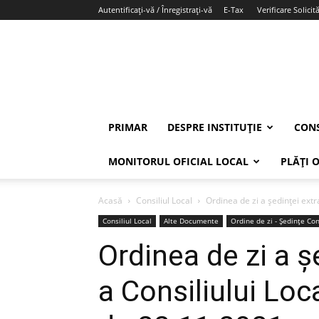
Autentificați-vă / Înregistrați-vă
E-Tax
Verificare Solicită
PRIMAR
DESPRE INSTITUȚIE
CONS
MONITORUL OFICIAL LOCAL
PLĂȚI 
Acasă
Consiliul Local
Ordinea de zi a ședinței extr
Consiliul Local
Alte Documente
Ordine de zi - Ședințe Con
Ordinea de zi a ș
a Consiliului Loc