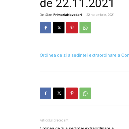
de 22.11.2021
De către
PrimariaNavodari
-
22 noiembrie, 2021
Ordinea de zi a sedintei extraordinare a Con
Articolul precedent
Ordinea de zi a ședinței extraordinare a