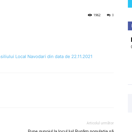
1962
0
siliului Local Navodari din data de 22.11.2021
Articolul următor
Pune gunoiul la locul lui! Rugăm populația să