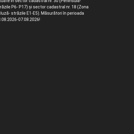
tuate în sector cadastral nr. 30 (Peninsula-
răzile P6- P17) și sector cadastral nr. 18 (Zona
luză- străzile E1-E5). Măsurători în perioada
.08.2026-07.08.2026!