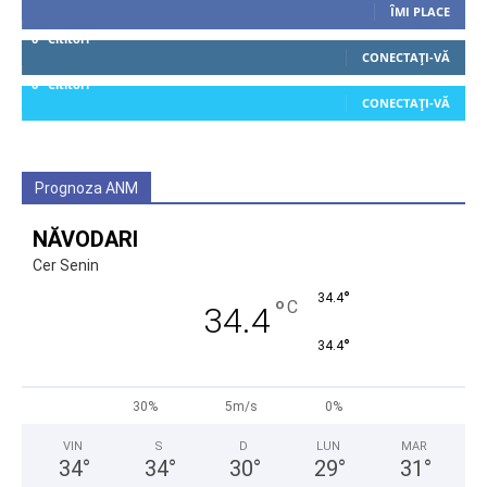
ÎMI PLACE
0
Cititori
CONECTAȚI-VĂ
0
Cititori
CONECTAȚI-VĂ
Prognoza ANM
NĂVODARI
Cer Senin
°
34.4
°
C
34.4
°
34.4
30%
5m/s
0%
VIN
S
D
LUN
MAR
34
°
34
°
30
°
29
°
31
°