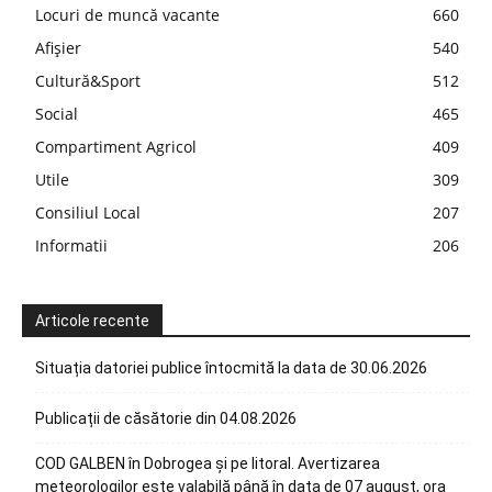
Locuri de muncă vacante
660
Afișier
540
Cultură&Sport
512
Social
465
Compartiment Agricol
409
Utile
309
Consiliul Local
207
Informatii
206
Articole recente
Situația datoriei publice întocmită la data de 30.06.2026
Publicații de căsătorie din 04.08.2026
COD GALBEN în Dobrogea și pe litoral. Avertizarea
meteorologilor este valabilă până în data de 07 august, ora