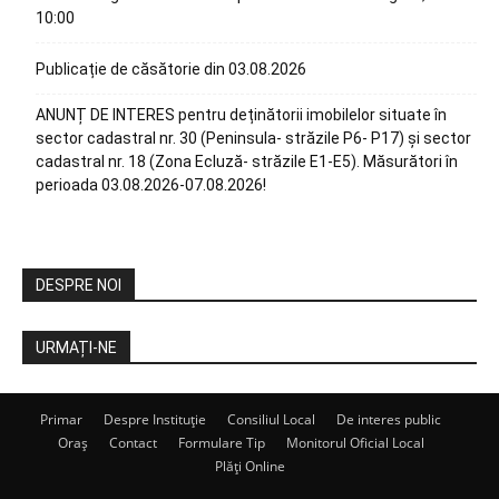
10:00
Publicație de căsătorie din 03.08.2026
ANUNȚ DE INTERES pentru deținătorii imobilelor situate în
sector cadastral nr. 30 (Peninsula- străzile P6- P17) și sector
cadastral nr. 18 (Zona Ecluză- străzile E1-E5). Măsurători în
perioada 03.08.2026-07.08.2026!
DESPRE NOI
URMAȚI-NE
Primar
Despre Instituție
Consiliul Local
De interes public
Oraș
Contact
Formulare Tip
Monitorul Oficial Local
Plăți Online