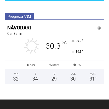
Prognoza ANM
NĂVODARI
Cer Senin
°
30.3
°
C
30.3
°
30.3
55%
6m/s
0%
VIN
S
D
LUN
MAR
32
°
34
°
29
°
30
°
31
°