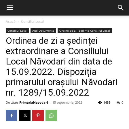
Acasă
Consiliul Local
Consiliul Local
Alte Documente
Ordine de zi - Ședințe Consiliul Local
Ordinea de zi a ședinței
extraordinare a Consiliului
Local Năvodari din data de
15.09.2022. Dispoziția
primarului orașului Năvodari
nr. 1289/15.09.2022
De către
PrimariaNavodari
-
15 septembrie, 2022
1488
0