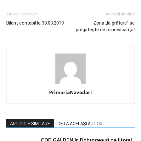
Articolul precedent
Articolul următor
Bilanț contabil la 30.03.2019
Zona „la grătare” se
pregătește de mini-vacanță!
PrimariaNavodari
ARTICOLE SIMILARE
DE LA ACELAȘI AUTOR
COD GALBEN în Dobrogea și pe litoral.