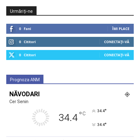
Urmăriți-ne
0
Fani
ÎMI PLACE
0
Cititori
CONECTAȚI-VĂ
0
Cititori
CONECTAȚI-VĂ
Prognoza ANM
NĂVODARI
Cer Senin
°
34.4
°
C
34.4
°
34.4