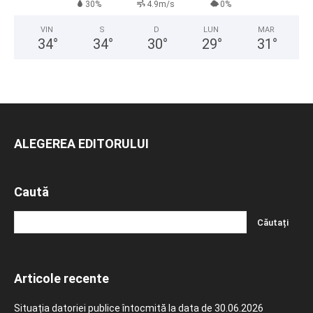
30%
4.9m/s
0%
VIN
S
D
LUN
MAR
34
°
34
°
30
°
29
°
31
°
ALEGEREA EDITORULUI
Caută
Articole recente
Situația datoriei publice întocmită la data de 30.06.2026