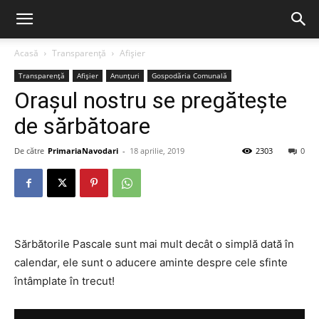
Acasă
Transparență
Afișier
Transparență
Afișier
Anunțuri
Gospodăria Comunală
Orașul nostru se pregătește
de sărbătoare
De către
PrimariaNavodari
-
18 aprilie, 2019
2303
0
Sărbătorile Pascale sunt mai mult decât o simplă dată în
calendar, ele sunt o aducere aminte despre cele sfinte
întâmplate în trecut!