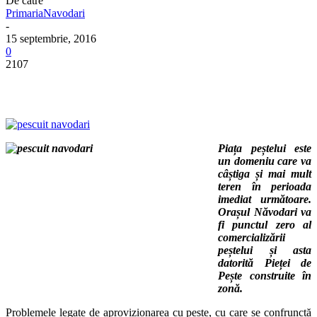
De către
PrimariaNavodari
-
15 septembrie, 2016
0
2107
Piața peștelui este
un domeniu care va
câștiga și mai mult
teren în perioada
imediat următoare.
Orașul Năvodari va
fi punctul zero al
comercializării
peștelui și asta
datorită Pieței de
Pește construite în
zonă.
Problemele legate de aprovizionarea cu pește, cu care se confrunctă