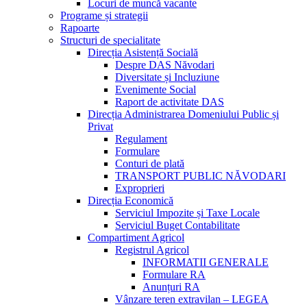
Locuri de muncă vacante
Programe și strategii
Rapoarte
Structuri de specialitate
Direcția Asistență Socială
Despre DAS Năvodari
Diversitate și Incluziune
Evenimente Social
Raport de activitate DAS
Direcția Administrarea Domeniului Public și
Privat
Regulament
Formulare
Conturi de plată
TRANSPORT PUBLIC NĂVODARI
Exproprieri
Direcția Economică
Serviciul Impozite și Taxe Locale
Serviciul Buget Contabilitate
Compartiment Agricol
Registrul Agricol
INFORMATII GENERALE
Formulare RA
Anunțuri RA
Vânzare teren extravilan – LEGEA