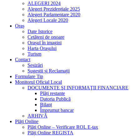
ALEGERI 2024
Alegeri Prezidențiale 2025
Alegeri Parlamentare 2020
Alegeri Locale 2020
Oraș
Date Istorice
Cetățeni de onoare
Orașul în imagini
Harta Orașului
Turism
Contact
Sesizări
Sugestii și Reclamații
Formulare Tip
Monitorul Oficial Local
DOCUMENTE ŞI INFORMAŢII FINANCIARE
Plăți restante
Datoria Publică
Bilanț
Împrumut bancar
ARHIVĂ
Plăți Online
Plăți Online – Verificare ROL E-tax
Plăți Online REGISTA