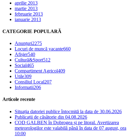
aprilie 2013
martie 2013
februarie 2013
ianuarie 2013
CATEGORIE POPULARĂ
Anunțuri
2275
Locuri de muncă vacante
660
Afișier
540
Cultură&Sport
512
Social
465
Compartiment Agricol
409
Utile
309
Consiliul Local
207
Informatii
206
Articole recente
Situația datoriei publice întocmită la data de 30.06.2026
Publicații de căsătorie din 04.08.2026
COD GALBEN în Dobrogea și pe litoral. Avertizarea
meteorologilor este valabilă până în data de 07 august, ora
10:00