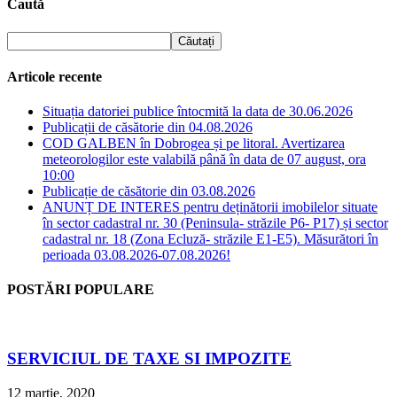
Caută
Articole recente
Situația datoriei publice întocmită la data de 30.06.2026
Publicații de căsătorie din 04.08.2026
COD GALBEN în Dobrogea și pe litoral. Avertizarea
meteorologilor este valabilă până în data de 07 august, ora
10:00
Publicație de căsătorie din 03.08.2026
ANUNȚ DE INTERES pentru deținătorii imobilelor situate
în sector cadastral nr. 30 (Peninsula- străzile P6- P17) și sector
cadastral nr. 18 (Zona Ecluză- străzile E1-E5). Măsurători în
perioada 03.08.2026-07.08.2026!
POSTĂRI POPULARE
SERVICIUL DE TAXE SI IMPOZITE
12 martie, 2020