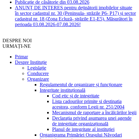
Publicație de căsătorie din 03.08.2026
ANUNȚ DE INTERES pentru deținătorii imobilelor situate
în sector cadastral nr. 30 (Peninsula- străzile P6- P17) și sector
cadastral nr. 18 (Zona Ecluză- străzile E1-E5). Măsurători în
perioada 03.08.2026-07.08.2026!
DESPRE NOI
URMAȚI-NE
Primar
Despre Instituție
Legislație
Conducere
Organizare
Regulamentul de organizare și funcționare
Integritate instituțională
Cod etic și de integritate
Lista cadourilor primite si destinatia
acestora, conform Legii nr. 251/2004
Mecanismul de raportare a încălcărilor legii
Declarația privind asumarea unei agende
de integritate organizațională
Planul de integritate al instituției
Organigrama Primăriei Orașului Năvodari