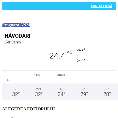
0
Cititori
CONECTAȚI-VĂ
Prognoza ANM
NĂVODARI
Cer Senin
°
24.4
°
C
24.4
°
24.4
54%
3m/s
0%
J
VIN
S
D
LUN
32
°
32
°
34
°
29
°
28
°
ALEGEREA EDITORULUI