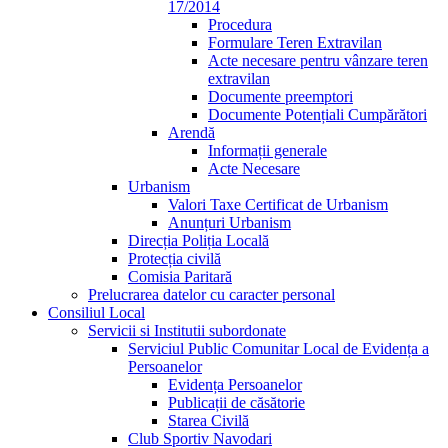
17/2014
Procedura
Formulare Teren Extravilan
Acte necesare pentru vânzare teren
extravilan
Documente preemptori
Documente Potențiali Cumpărători
Arendă
Informații generale
Acte Necesare
Urbanism
Valori Taxe Certificat de Urbanism
Anunțuri Urbanism
Direcția Poliția Locală
Protecția civilă
Comisia Paritară
Prelucrarea datelor cu caracter personal
Consiliul Local
Servicii si Institutii subordonate
Serviciul Public Comunitar Local de Evidența a
Persoanelor
Evidența Persoanelor
Publicații de căsătorie
Starea Civilă
Club Sportiv Navodari