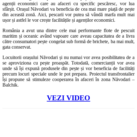
agenții economici care au afaceri cu specific pescăresc, vor lua
sfârșit. Orașul Năvodari va beneficia de cea mai mare piață de pește
din această zonă. Aici, pescarii vor putea să vândă marfa mult mai
ușor și astfel le vor crește facilitățile și agenților economici.
România a avut una dintre cele mai performante flote de pescuit
maritim și oceanic având vapoare care aveau capacitatea de a livra
către consumatori pește congelat sub formă de brichete, ba mai mult,
gata conservat.
Locuitorii orașului Năvodari și nu numai vor avea posibilitatea de a
se aproviziona cu pește proaspăt. Totodată, comercianții vor avea
unde să își expună produsele din pește și vor beneficia de facilități
precum locuri speciale unde le pot prepara. Proiectul transfrontalier
își propune să stimuleze cooperarea în afaceri în zona Năvodari –
Balchik.
VEZI VIDEO