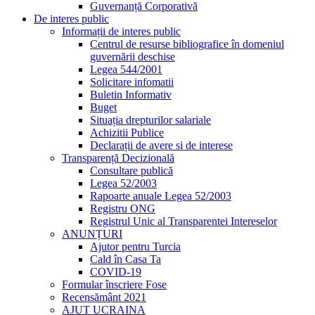
Guvernanță Corporativă
De interes public
Informații de interes public
Centrul de resurse bibliografice în domeniul
guvernării deschise
Legea 544/2001
Solicitare infomatii
Buletin Informativ
Buget
Situația drepturilor salariale
Achizitii Publice
Declarații de avere si de interese
Transparență Decizională
Consultare publică
Legea 52/2003
Rapoarte anuale Legea 52/2003
Registru ONG
Registrul Unic al Transparentei Intereselor
ANUNȚURI
Ajutor pentru Turcia
Cald în Casa Ta
COVID-19
Formular înscriere Fose
Recensământ 2021
AJUT UCRAINA