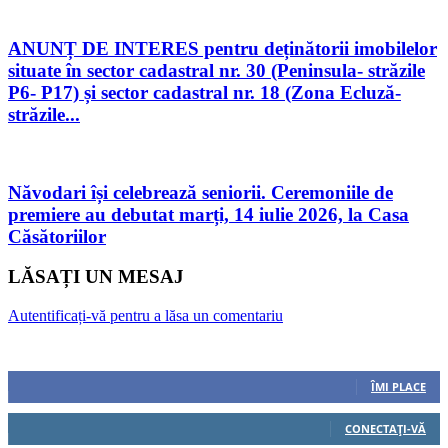
ANUNȚ DE INTERES pentru deținătorii imobilelor
situate în sector cadastral nr. 30 (Peninsula- străzile
P6- P17) și sector cadastral nr. 18 (Zona Ecluză-
străzile...
Năvodari își celebrează seniorii. Ceremoniile de
premiere au debutat marți, 14 iulie 2026, la Casa
Căsătoriilor
LĂSAȚI UN MESAJ
Autentificați-vă pentru a lăsa un comentariu
Urmăriți-ne
0
Fani
ÎMI PLACE
0
Cititori
CONECTAȚI-VĂ