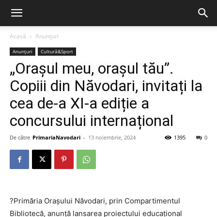
Acasă
Anunțuri
Anunțuri
Cultură&Sport
„Orașul meu, orașul tău”.
Copiii din Năvodari, invitați la
cea de-a XI-a ediție a
concursului internațional
De către
PrimariaNavodari
-
13 noiembrie, 2024
1395
0
?Primăria Orașului Năvodari, prin Compartimentul
Bibliotecă, anunță lansarea proiectului educațional