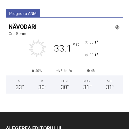
Prognoza ANM
NĂVODARI
Cer Senin
°
33.1
°
C
33.1
°
33.1
40%
6.4m/s
4%
S
D
LUN
MAR
MIE
33
°
30
°
30
°
31
°
31
°
ALEGEREA EDITORULUI