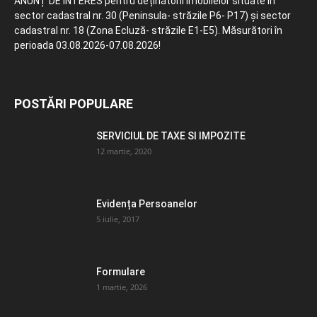
ANUNȚ DE INTERES pentru deținătorii imobilelor situate în
sector cadastral nr. 30 (Peninsula- străzile P6- P17) și sector
cadastral nr. 18 (Zona Ecluză- străzile E1-E5). Măsurători în
perioada 03.08.2026-07.08.2026!
POSTĂRI POPULARE
SERVICIUL DE TAXE SI IMPOZITE
12 martie, 2020
Evidența Persoanelor
5 iulie, 2017
Formulare
1 martie, 2026