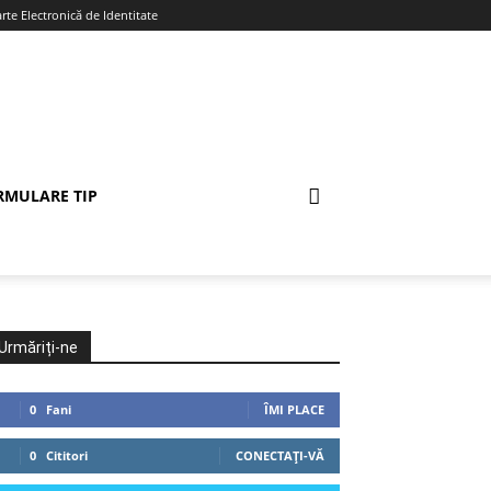
te Electronică de Identitate
RMULARE TIP
Urmăriți-ne
0
Fani
ÎMI PLACE
0
Cititori
CONECTAȚI-VĂ