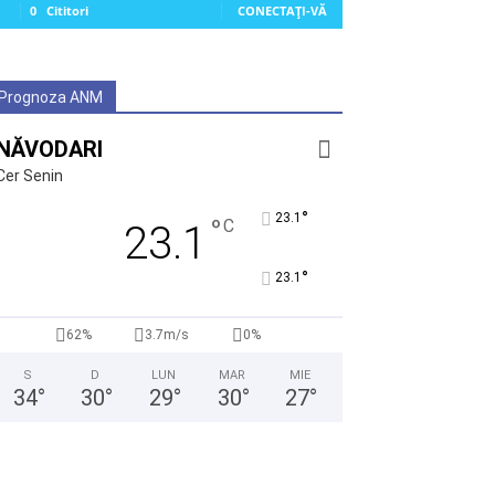
0
Cititori
CONECTAȚI-VĂ
Prognoza ANM
NĂVODARI
Cer Senin
°
23.1
°
C
23.1
°
23.1
62%
3.7m/s
0%
S
D
LUN
MAR
MIE
34
°
30
°
29
°
30
°
27
°