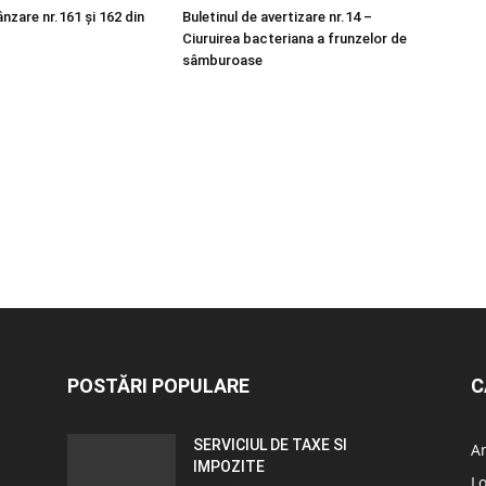
nzare nr.161 și 162 din
Buletinul de avertizare nr.14 –
Ciuruirea bacteriana a frunzelor de
sâmburoase
POSTĂRI POPULARE
C
SERVICIUL DE TAXE SI
A
IMPOZITE
L