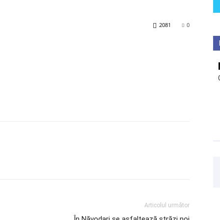
2081
0
Articolul următor
În Năvodari se asfaltează străzi noi