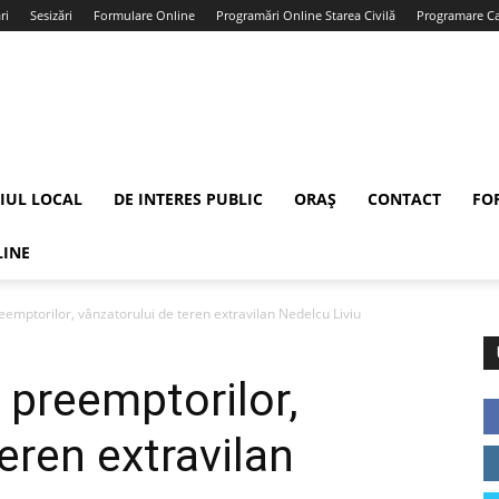
ri
Sesizări
Formulare Online
Programări Online Starea Civilă
Programare Car
IUL LOCAL
DE INTERES PUBLIC
ORAȘ
CONTACT
FO
LINE
preemptorilor, vânzatorului de teren extravilan Nedelcu Liviu
e preemptorilor,
eren extravilan