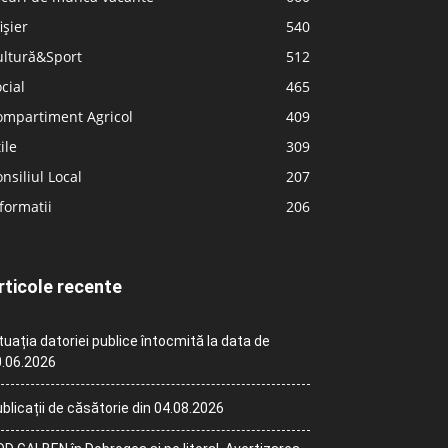
ișier
540
ultură&Sport
512
cial
465
ompartiment Agricol
409
ile
309
nsiliul Local
207
formatii
206
rticole recente
tuația datoriei publice întocmită la data de
.06.2026
blicații de căsătorie din 04.08.2026