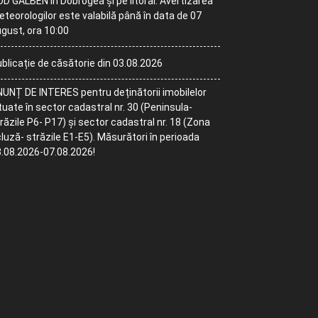
D GALBEN în Dobrogea și pe litoral. Avertizarea
teorologilor este valabilă până în data de 07
gust, ora 10:00
blicație de căsătorie din 03.08.2026
UNȚ DE INTERES pentru deținătorii imobilelor
tuate în sector cadastral nr. 30 (Peninsula-
răzile P6- P17) și sector cadastral nr. 18 (Zona
luză- străzile E1-E5). Măsurători în perioada
.08.2026-07.08.2026!