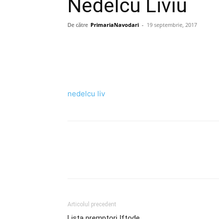
Nedelcu Liviu
De către
PrimariaNavodari
-
19 septembrie, 2017
nedelcu liv
Articolul precedent
Lista premptori Iftode