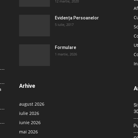
12 martie, 2020
Af
C
Evidența Persoanelor
5 iulie, 2017
So
C
Ut
Formulare
Co
1 martie, 2026
In
Arhive
A
a
august 2026
Si
30
iulie 2026
iunie 2026
Pu
mai 2026