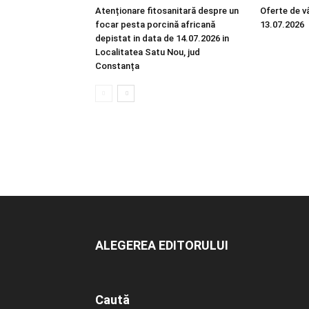
Atenționare fitosanitară despre un
Oferte de vâ
focar pesta porcină africană
13.07.2026
depistat in data de 14.07.2026 in
Localitatea Satu Nou, jud
Constanța
ALEGEREA EDITORULUI
Caută