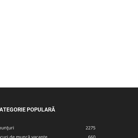
ATEGORIE POPULARĂ
nunțuri
2275
ocuri de muncă vacante
660