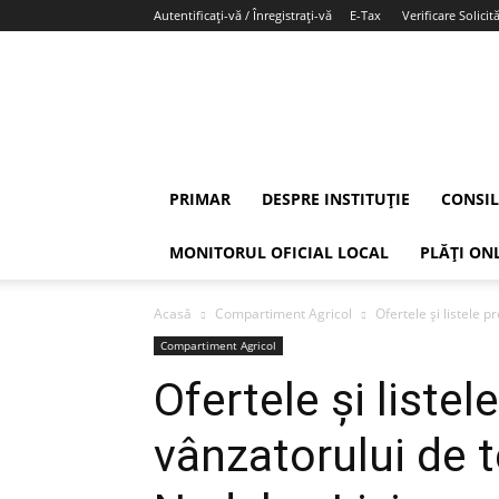
Autentificați-vă / Înregistrați-vă
E-Tax
Verificare Solicită
PRIMAR
DESPRE INSTITUȚIE
CONSIL
MONITORUL OFICIAL LOCAL
PLĂȚI ON
Acasă
Compartiment Agricol
Ofertele și listele 
Compartiment Agricol
Ofertele și listel
vânzatorului de t