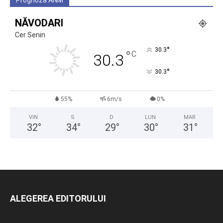
Prognoza ANM
NĂVODARI
Cer Senin
°
30.3
°
C
30.3
°
30.3
55%
6m/s
0%
VIN
S
D
LUN
MAR
32
°
34
°
29
°
30
°
31
°
ALEGEREA EDITORULUI