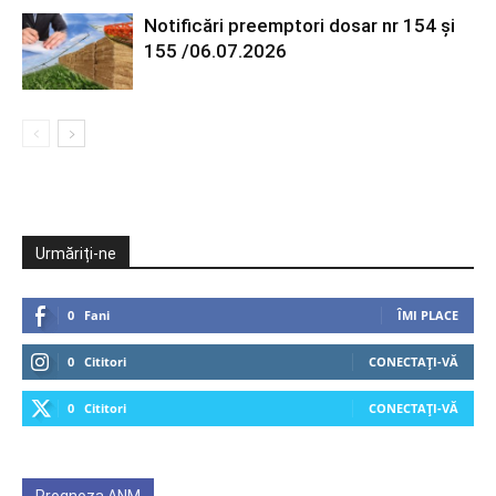
Notificări preemptori dosar nr 154 și
155 /06.07.2026
Urmăriți-ne
0
Fani
ÎMI PLACE
0
Cititori
CONECTAȚI-VĂ
0
Cititori
CONECTAȚI-VĂ