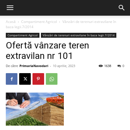
Acasă
Compartiment Agricol
Vânzări de terenuri extravilane în
baza legii.7/2014
Compartiment Agricol
Vânzări de terenuri extravilane în baza legii.7/2014
Ofertă vânzare teren
extravilan nr 101
De către
PrimariaNavodari
-
10 aprilie, 2023
1638
0