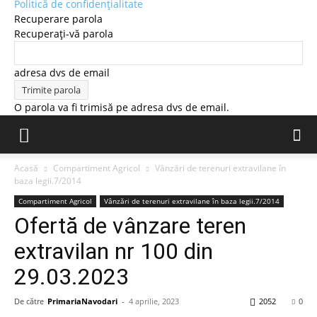
Politică de confidențialitate
Recuperare parola
Recuperați-vă parola
adresa dvs de email
O parola va fi trimisă pe adresa dvs de email.
Acasă
Compartiment Agricol
Vânzări de terenuri extravilane în
baza legii.7/2014
Compartiment Agricol
Vânzări de terenuri extravilane în baza legii.7/2014
Ofertă de vânzare teren
extravilan nr 100 din
29.03.2023
De către
PrimariaNavodari
-
4 aprilie, 2023
2052
0