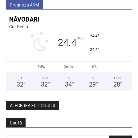
Prognoza ANM
NĂVODARI
Cer Senin
°
24.4
°
C
24.4
°
24.4
54%
3m/s
0%
J
VIN
S
D
LUN
32
°
32
°
34
°
29
°
28
°
ALEGEREA EDITORULUI
Caută