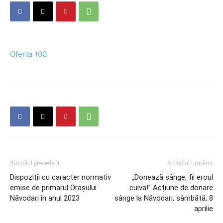
Oferta 100
Articolul precedent
Articolul următor
Dispoziții cu caracter normativ
„Donează sânge, fii eroul
emise de primarul Orașului
cuiva!” Acțiune de donare
Năvodari în anul 2023
sânge la Năvodari, sâmbătă, 8
aprilie