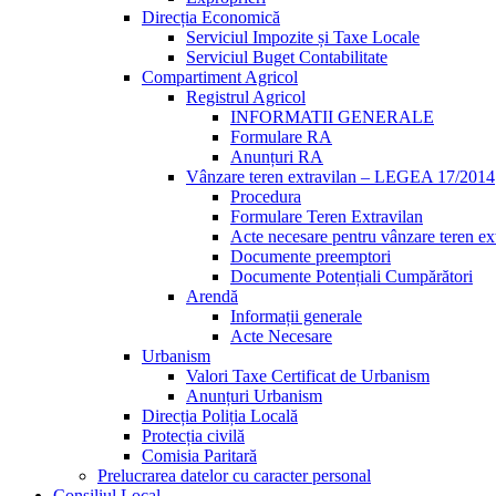
Direcția Economică
Serviciul Impozite și Taxe Locale
Serviciul Buget Contabilitate
Compartiment Agricol
Registrul Agricol
INFORMATII GENERALE
Formulare RA
Anunțuri RA
Vânzare teren extravilan – LEGEA 17/2014
Procedura
Formulare Teren Extravilan
Acte necesare pentru vânzare teren ex
Documente preemptori
Documente Potențiali Cumpărători
Arendă
Informații generale
Acte Necesare
Urbanism
Valori Taxe Certificat de Urbanism
Anunțuri Urbanism
Direcția Poliția Locală
Protecția civilă
Comisia Paritară
Prelucrarea datelor cu caracter personal
Consiliul Local