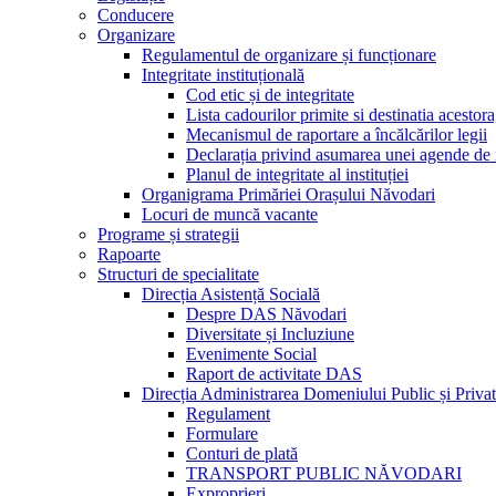
Conducere
Organizare
Regulamentul de organizare și funcționare
Integritate instituțională
Cod etic și de integritate
Lista cadourilor primite si destinatia acesto
Mecanismul de raportare a încălcărilor legii
Declarația privind asumarea unei agende de i
Planul de integritate al instituției
Organigrama Primăriei Orașului Năvodari
Locuri de muncă vacante
Programe și strategii
Rapoarte
Structuri de specialitate
Direcția Asistență Socială
Despre DAS Năvodari
Diversitate și Incluziune
Evenimente Social
Raport de activitate DAS
Direcția Administrarea Domeniului Public și Privat
Regulament
Formulare
Conturi de plată
TRANSPORT PUBLIC NĂVODARI
Exproprieri