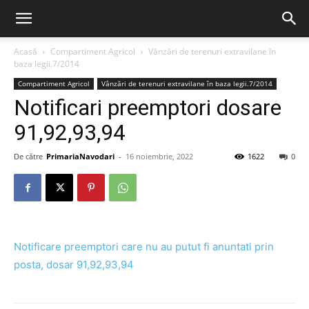
Acasă
Compartiment Agricol
Vânzări de terenuri extravilane în
baza legii.7/2014
Compartiment Agricol
Vânzări de terenuri extravilane în baza legii.7/2014
Notificari preemptori dosare
91,92,93,94
De către
PrimariaNavodari
-
16 noiembrie, 2022
1622
0
Notificare preemptori care nu au putut fi anuntati prin
posta, dosar 91,92,93,94