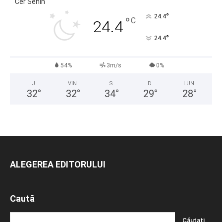
Cer Senin
°
24.4
°
C
24.4
°
24.4
54%
3m/s
0%
J
VIN
S
D
LUN
32
°
32
°
34
°
29
°
28
°
ALEGEREA EDITORULUI
Caută