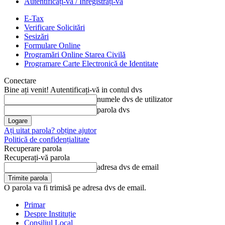
Autentificați-vă / Înregistrați-vă
E-Tax
Verificare Solicitări
Sesizări
Formulare Online
Programări Online Starea Civilă
Programare Carte Electronică de Identitate
Conectare
Bine ați venit! Autentificați-vă in contul dvs
numele dvs de utilizator
parola dvs
Ați uitat parola? obține ajutor
Politică de confidențialitate
Recuperare parola
Recuperați-vă parola
adresa dvs de email
O parola va fi trimisă pe adresa dvs de email.
Primar
Despre Instituție
Consiliul Local