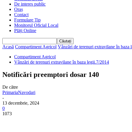
De interes public
Oraș
Contact
Formulare Tip
Monitorul Oficial Local
Plăți Online
Acasă
Compartiment Agricol
Vânzări de terenuri extravilane în baza 
Compartiment Agricol
Vânzări de terenuri extravilane în baza legii.7/2014
Notificări preemptori dosar 140
De către
PrimariaNavodari
-
13 decembrie, 2024
0
1073