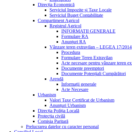
Direcția Economică
Serviciul Impozite și Taxe Locale
Serviciul Buget Contabilitate
Compartiment Agricol
Registrul Agricol
INFORMATII GENERALE
Formulare RA
Anunțuri RA
Vânzare teren extravilan – LEGEA 17/2014
Procedura
Formulare Teren Extravilan
Acte necesare pentru vânzare teren ex
Documente preemptori
Documente Potențiali Cumpărători
Arendă
Informații generale
Acte Necesare
Urbanism
Valori Taxe Certificat de Urbanism
Anunțuri Urbanism
Direcția Poliția Locală
Protecția civilă
Comisia Paritară
Prelucrarea datelor cu caracter personal
Consiliul Local