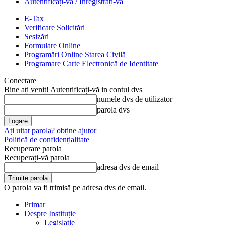
Autentificați-vă / Înregistrați-vă
E-Tax
Verificare Solicitări
Sesizări
Formulare Online
Programări Online Starea Civilă
Programare Carte Electronică de Identitate
Conectare
Bine ați venit! Autentificați-vă in contul dvs
numele dvs de utilizator
parola dvs
Ați uitat parola? obține ajutor
Politică de confidențialitate
Recuperare parola
Recuperați-vă parola
adresa dvs de email
O parola va fi trimisă pe adresa dvs de email.
Primar
Despre Instituție
Legislație