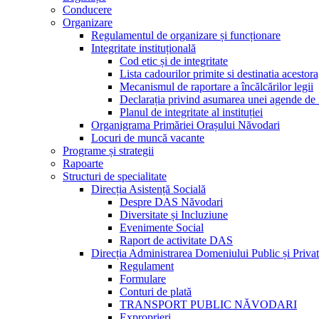
Conducere
Organizare
Regulamentul de organizare și funcționare
Integritate instituțională
Cod etic și de integritate
Lista cadourilor primite si destinatia acesto
Mecanismul de raportare a încălcărilor legii
Declarația privind asumarea unei agende de i
Planul de integritate al instituției
Organigrama Primăriei Orașului Năvodari
Locuri de muncă vacante
Programe și strategii
Rapoarte
Structuri de specialitate
Direcția Asistență Socială
Despre DAS Năvodari
Diversitate și Incluziune
Evenimente Social
Raport de activitate DAS
Direcția Administrarea Domeniului Public și Privat
Regulament
Formulare
Conturi de plată
TRANSPORT PUBLIC NĂVODARI
Exproprieri