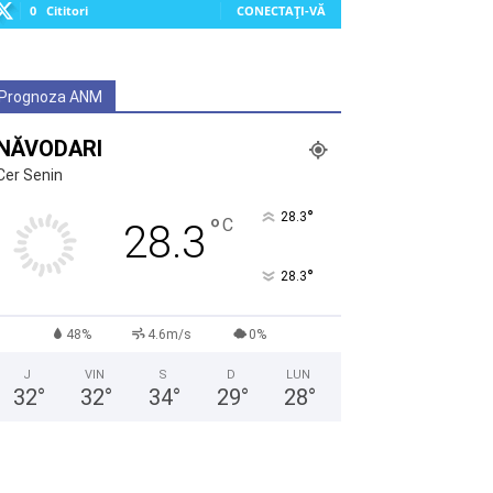
0
Cititori
CONECTAȚI-VĂ
Prognoza ANM
NĂVODARI
Cer Senin
°
28.3
°
C
28.3
°
28.3
48%
4.6m/s
0%
J
VIN
S
D
LUN
32
°
32
°
34
°
29
°
28
°