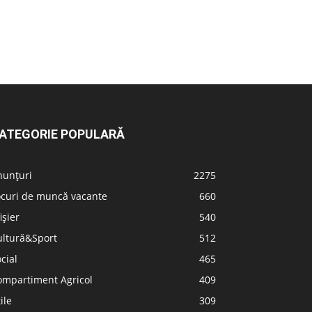
ATEGORIE POPULARĂ
nunțuri
2275
ocuri de muncă vacante
660
ișier
540
ultură&Sport
512
cial
465
ompartiment Agricol
409
ile
309