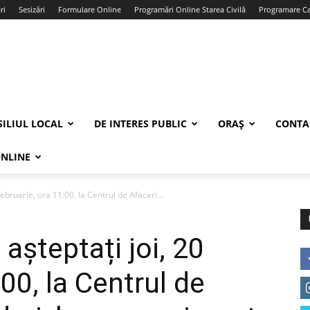
ri
Sesizări
Formulare Online
Programări Online Starea Civilă
Programare Car
ILIUL LOCAL
DE INTERES PUBLIC
ORAȘ
CONTA
ONLINE
ebruarie, ora 11:00, la Centrul de Afaceri...
așteptați joi, 20
:00, la Centrul de