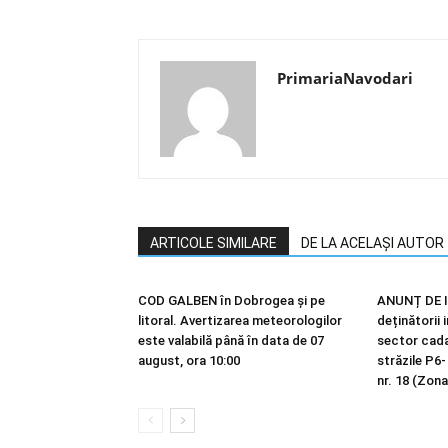
PrimariaNavodari
ARTICOLE SIMILARE
DE LA ACELAȘI AUTOR
COD GALBEN în Dobrogea și pe
ANUNȚ DE I
litoral. Avertizarea meteorologilor
deținătorii 
este valabilă până în data de 07
sector cadas
august, ora 10:00
străzile P6-
nr. 18 (Zona