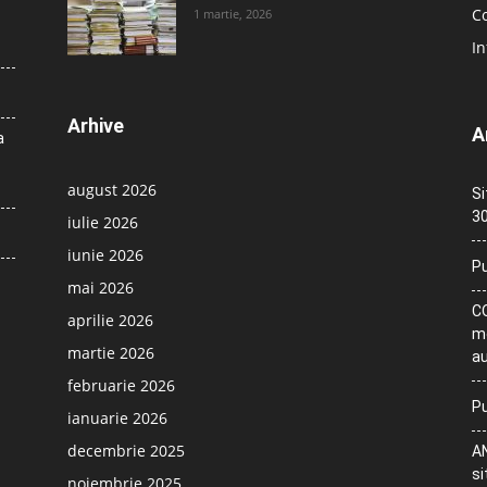
Co
1 martie, 2026
In
Arhive
A
a
august 2026
Si
30
iulie 2026
iunie 2026
Pu
mai 2026
CO
aprilie 2026
me
martie 2026
au
februarie 2026
Pu
ianuarie 2026
decembrie 2025
AN
si
noiembrie 2025