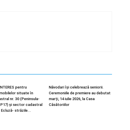
NTERES pentru
Năvodari își celebrează seniorii.
imobilelor situate în
Ceremoniile de premiere au debutat
tral nr. 30 (Peninsula-
marți, 14 iulie 2026, la Casa
 P17) și sector cadastral
Căsătoriilor
 Ecluză- străzile...