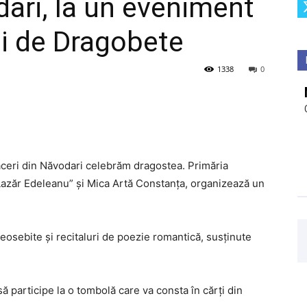
dari, la un eveniment
ii de Dragobete
1338
0
afaceri din Năvodari celebrăm dragostea. Primăria
“Lazăr Edeleanu” și Mica Artă Constanța, organizează un
osebite și recitaluri de poezie romantică, susținute
 participe la o tombolă care va consta în cărți din