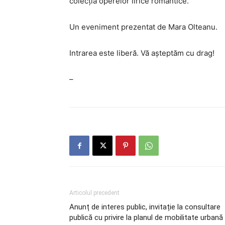
colecția operelor lirice romantice.
Un eveniment prezentat de Mara Olteanu.
Intrarea este liberă. Vă așteptăm cu drag!
–
Articolul precedent
Anunț de interes public, invitație la consultare
publică cu privire la planul de mobilitate urbană