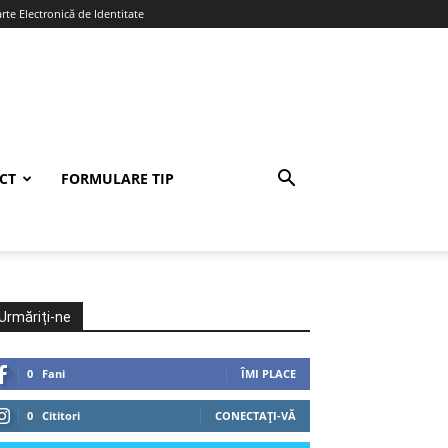
te Electronică de Identitate
CT
FORMULARE TIP
Urmăriți-ne
0
Fani
ÎMI PLACE
0
Cititori
CONECTAȚI-VĂ