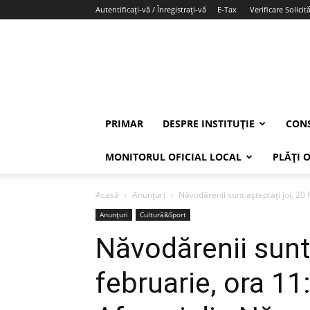
Autentificați-vă / Înregistrați-vă
E-Tax
Verificare Solicită
PRIMAR
DESPRE INSTITUȚIE
CONS
MONITORUL OFICIAL LOCAL
PLĂȚI 
Acasă
Anunțuri
Năvodărenii sunt așteptați joi, 20 f
Anunțuri
Cultură&Sport
Năvodărenii sunt 
februarie, ora 11