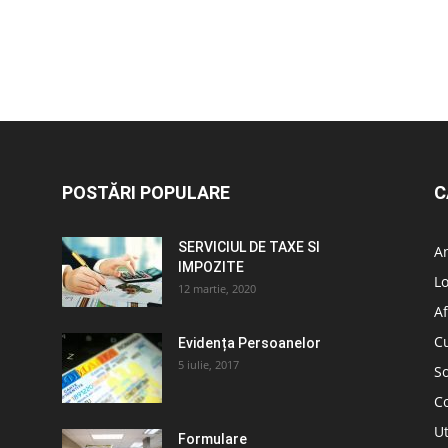
POSTĂRI POPULARE
C
SERVICIUL DE TAXE SI
A
IMPOZITE
L
12 martie, 2020
Af
C
Evidența Persoanelor
5 iulie, 2017
So
C
Ut
Formulare