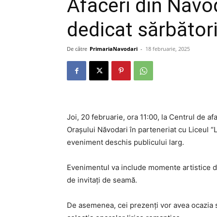
Afaceri din Năvo
dedicat sărbător
De către
PrimariaNavodari
-
18 februarie, 2025
Joi, 20 februarie, ora 11:00, la Centrul de 
Orașului Năvodari în parteneriat cu Liceul 
eveniment deschis publicului larg.
Evenimentul va include momente artistice de
de invitați de seamă.
De asemenea, cei prezenți vor avea ocazia să