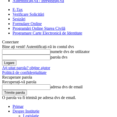
Autentificați-vă / Înregistrați-vă
E-Tax
Verificare Solicitări
Sesizări
Formulare Online
Programări Online Starea Civilă
Programare Carte Electronică de Identitate
Conectare
Bine ați venit! Autentificați-vă in contul dvs
numele dvs de utilizator
parola dvs
Ați uitat parola? obține ajutor
Politică de confidențialitate
Recuperare parola
Recuperați-vă parola
adresa dvs de email
O parola va fi trimisă pe adresa dvs de email.
Primar
Despre Instituție
Legislație