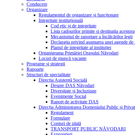
Conducere
Organizare
Regulamentul de organizare și funcționare
Integritate instituțională
Cod etic și de integritate
Lista cadourilor primite si destinatia acesto
Mecanismul de raportare a încălcărilor legii
Declarația privind asumarea unei agende de i
Planul de integritate al instituției
Organigrama Primăriei Orașului Năvodari
Locuri de muncă vacante
Programe și strategii
Rapoarte
Structuri de specialitate
Direcția Asistență Socială
Despre DAS Năvodari
Diversitate și Incluziune
Evenimente Social
Raport de activitate DAS
Direcția Administrarea Domeniului Public și Privat
Regulament
Formulare
Conturi de plată
TRANSPORT PUBLIC NĂVODARI
Exproprieri