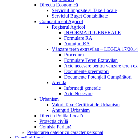
Direcția Economică
Serviciul Impozite și Taxe Locale
Serviciul Buget Contabilitate
Compartiment Agricol
Registrul Agricol
INFORMATII GENERALE
Formulare RA
Anunțuri RA
Vânzare teren extravilan – LEGEA 17/2014
Procedura
Formulare Teren Extravilan
Acte necesare pentru vânzare teren ex
Documente preemptori
Documente Potențiali Cumpărători
Arendă
Informații generale
Acte Necesare
Urbanism
Valori Taxe Certificat de Urbanism
Anunțuri Urbanism
Direcția Poliția Locală
Protecția civilă
Comisia Paritară
Prelucrarea datelor cu caracter personal
Consiliul Local