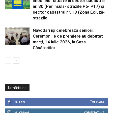
imobilelor situate în sector cadastral
nr. 30 (Peninsula- străzile P6- P17) și
sector cadastral nr. 18 (Zona Ecluză-
străzile...
Năvodari își celebrează seniorii.
Ceremoniile de premiere au debutat
marți, 14 iulie 2026, la Casa
Căsătoriilor
Urmăriți-ne
0
Fani
ÎMI PLACE
0
Cititori
CONECTAȚI-VĂ