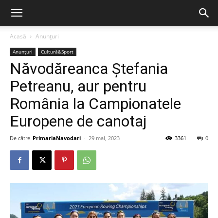
Acasă
Anunțuri
Anunțuri
Cultură&Sport
Năvodăreanca Ștefania
Petreanu, aur pentru
România la Campionatele
Europene de canotaj
De către
PrimariaNavodari
-
29 mai, 2023
3361
0