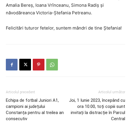
Amalia Bereş, Ioana Vrînceanu, Simona Radiş şi
năvodăreanca Victoria-Ştefania Petreanu.
Felicitări tuturor fetelor, suntem mândri de tine Ștefania!
Articolul precedent
Articolul următor
Echipa de fotbal Juniori A1,
Joi, 1 Iunie 2023, începând cu
campioni ai județului
ora 10.00, toți copiii sunt
Constanța pentru al treilea an
invitați la distracție în Parcul
consecutiv
Central