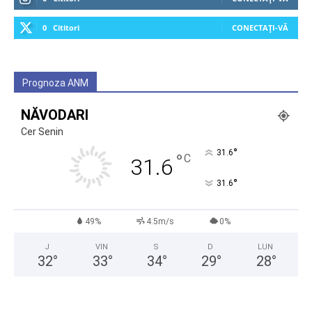
0
Cititori
CONECTAȚI-VĂ
Prognoza ANM
NĂVODARI
Cer Senin
°
31.6
°
C
31.6
°
31.6
49%
4.5m/s
0%
J
VIN
S
D
LUN
32
°
33
°
34
°
29
°
28
°