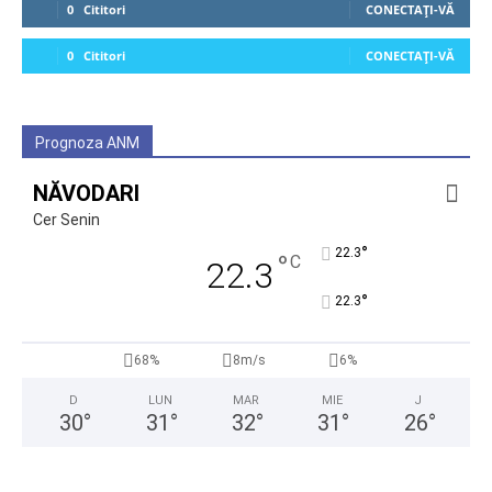
0
Cititori
CONECTAȚI-VĂ
0
Cititori
CONECTAȚI-VĂ
Prognoza ANM
NĂVODARI
Cer Senin
°
22.3
°
C
22.3
°
22.3
68%
8m/s
6%
D
LUN
MAR
MIE
J
30
°
31
°
32
°
31
°
26
°