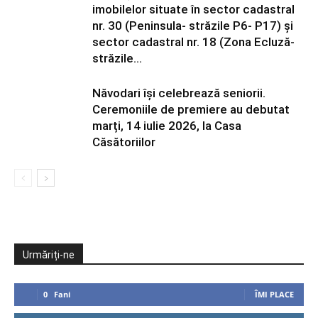
imobilelor situate în sector cadastral
nr. 30 (Peninsula- străzile P6- P17) și
sector cadastral nr. 18 (Zona Ecluză-
străzile...
Năvodari își celebrează seniorii.
Ceremoniile de premiere au debutat
marți, 14 iulie 2026, la Casa
Căsătoriilor
Urmăriți-ne
0
Fani
ÎMI PLACE