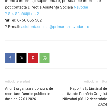
ℹ️Pentru informații suplimentare, persoanele interesate
pot contacta Direcția Asistență Socială
Năvodari:
?
Str. Sănătății nr. 2
☎Tel: 0756 055 582
? E-mail:
asistentasociala@primaria-navodari.ro
Articolul precedent
Articolul următor
Anunt organizare concurs de
Raport săptămânal de
recrutare functie publica, in
activitate Primăria Orașului
data de 22.01.2026
Năvodari (08-12 decembrie
2025)