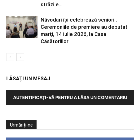
străzile...
Năvodari își celebrează seniorii.
Ceremoniile de premiere au debutat
marți, 14 iulie 2026, la Casa
Căsătoriilor
LĂSAȚI UN MESAJ
AUTENTIFICAȚI-VĂ PENTRU A LĂSA UN COMENTARIU
Urmăriți-ne