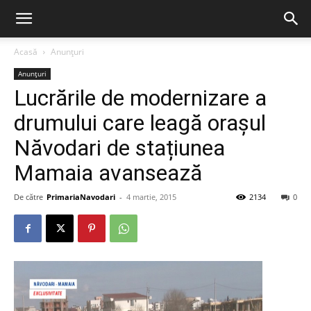
Acasă
Anunțuri
Anunțuri
Lucrările de modernizare a
drumului care leagă orașul
Năvodari de stațiunea
Mamaia avansează
De către
PrimariaNavodari
-
4 martie, 2015
2134
0