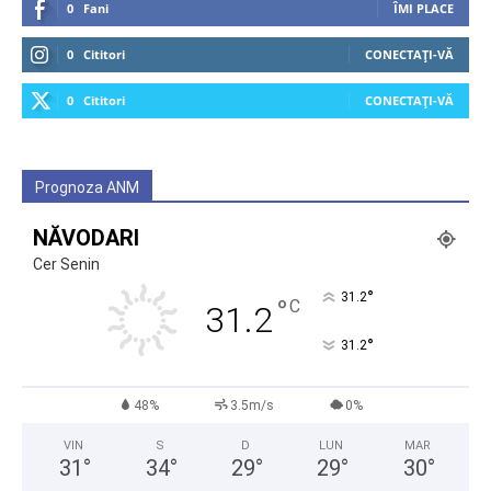
0
Fani
ÎMI PLACE
0
Cititori
CONECTAȚI-VĂ
0
Cititori
CONECTAȚI-VĂ
Prognoza ANM
NĂVODARI
Cer Senin
°
31.2
°
C
31.2
°
31.2
48%
3.5m/s
0%
VIN
S
D
LUN
MAR
31
°
34
°
29
°
29
°
30
°