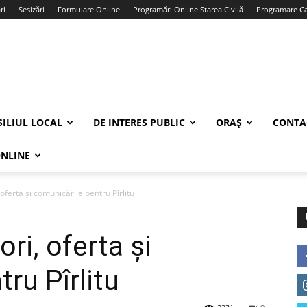
ri
Sesizări
Formulare Online
Programări Online Starea Civilă
Programare Car
ILIUL LOCAL
DE INTERES PUBLIC
ORAȘ
CONTA
ONLINE
oferta și comunicările pentru Pîrlitu
ri, oferta și
ru Pîrlitu