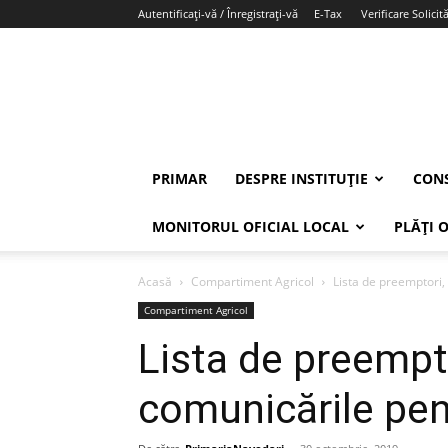
Autentificați-vă / Înregistrați-vă
E-Tax
Verificare Solicită
PRIMAR
DESPRE INSTITUȚIE
CONS
MONITORUL OFICIAL LOCAL
PLĂȚI 
Acasă
Compartiment Agricol
Lista de preemptori, 
Compartiment Agricol
Lista de preempto
comunicările pent