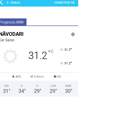
0
Cititori
CONECTAȚI-VĂ
Prognoza ANM
NĂVODARI
Cer Senin
°
31.2
°
C
31.2
°
31.2
48%
3.5m/s
0%
VIN
S
D
LUN
MAR
31
°
34
°
29
°
29
°
30
°