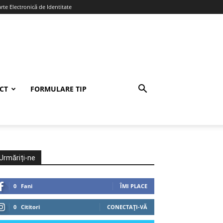
te Electronică de Identitate
CT
FORMULARE TIP
Urmăriți-ne
0
Fani
ÎMI PLACE
0
Cititori
CONECTAȚI-VĂ