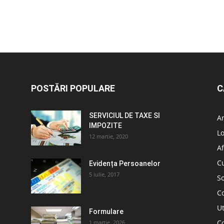
POSTĂRI POPULARE
C
SERVICIUL DE TAXE SI
A
IMPOZITE
L
12 martie, 2020
Af
C
Evidența Persoanelor
5 iulie, 2017
So
C
Ut
Formulare
Co
1 martie, 2026