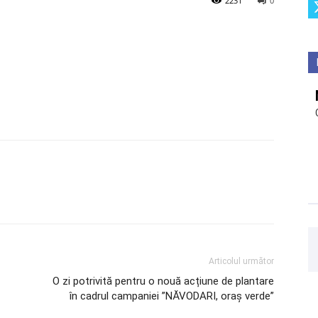
2231
0
Articolul următor
O zi potrivită pentru o nouă acțiune de plantare
în cadrul campaniei ”NĂVODARI, oraș verde”