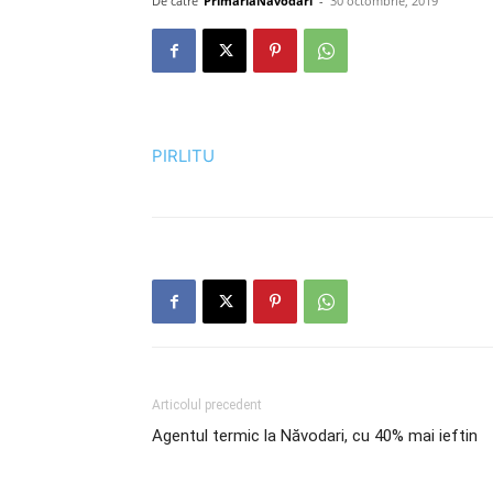
De către
PrimariaNavodari
-
30 octombrie, 2019
PIRLITU
Articolul precedent
Agentul termic la Năvodari, cu 40% mai ieftin