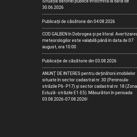
Situația datoriei publice întocmită la data de
30.06.2026
Publicații de căsătorie din 04.08.2026
COD GALBEN în Dobrogea și pe litoral. Avertizare
meteorologilor este valabilă până în data de 07
august, ora 10:00
Publicație de căsătorie din 03.08.2026
ANUNȚ DE INTERES pentru deținătorii imobilelor
situate în sector cadastral nr. 30 (Peninsula-
străzile P6- P17) și sector cadastral nr. 18 (Zona
Ecluză- străzile E1-E5). Măsurători în perioada
03.08.2026-07.08.2026!