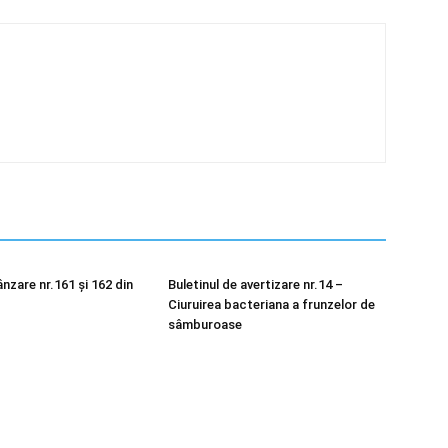
nzare nr.161 și 162 din
Buletinul de avertizare nr.14 –
Ciuruirea bacteriana a frunzelor de
sâmburoase