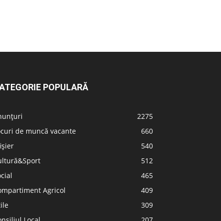
ATEGORIE POPULARĂ
nunțuri
2275
ocuri de muncă vacante
660
ișier
540
ultură&Sport
512
cial
465
ompartiment Agricol
409
ile
309
nsiliul Local
207