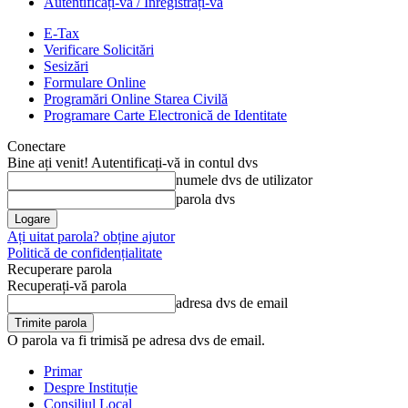
Autentificați-vă / Înregistrați-vă
E-Tax
Verificare Solicitări
Sesizări
Formulare Online
Programări Online Starea Civilă
Programare Carte Electronică de Identitate
Conectare
Bine ați venit! Autentificați-vă in contul dvs
numele dvs de utilizator
parola dvs
Ați uitat parola? obține ajutor
Politică de confidențialitate
Recuperare parola
Recuperați-vă parola
adresa dvs de email
O parola va fi trimisă pe adresa dvs de email.
Primar
Despre Instituție
Consiliul Local