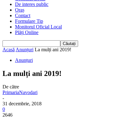
De interes public
Oraș
Contact
Formulare Tip
Monitorul Oficial Local
Plăți Online
Acasă
Anunțuri
La mulți ani 2019!
Anunțuri
La mulți ani 2019!
De către
PrimariaNavodari
-
31 decembrie, 2018
0
2646