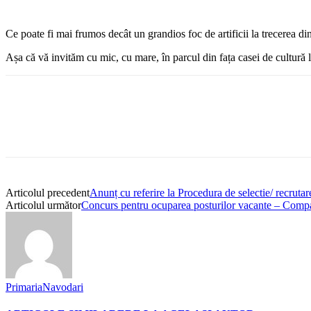
Ce poate fi mai frumos decât un grandios foc de artificii la trecerea din
Așa că vă invităm cu mic, cu mare, în parcul din fața casei de cultură 
Articolul precedent
Anunț cu referire la Procedura de selectie/ recrut
Articolul următor
Concurs pentru ocuparea posturilor vacante – Comp
PrimariaNavodari