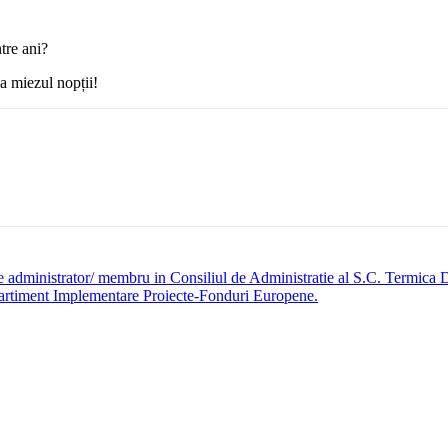
tre ani?
la miezul nopții!
are administrator/ membru in Consiliul de Administratie al S.C. Termica
artiment Implementare Proiecte-Fonduri Europene.