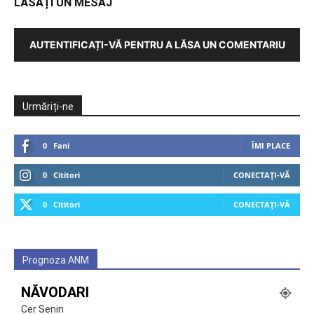
LĂSAȚI UN MESAJ
AUTENTIFICAȚI-VĂ PENTRU A LĂSA UN COMENTARIU
Urmăriți-ne
0
Fani
ÎMI PLACE
0
Cititori
CONECTAȚI-VĂ
0
Cititori
CONECTAȚI-VĂ
Prognoza ANM
NĂVODARI
Cer Senin