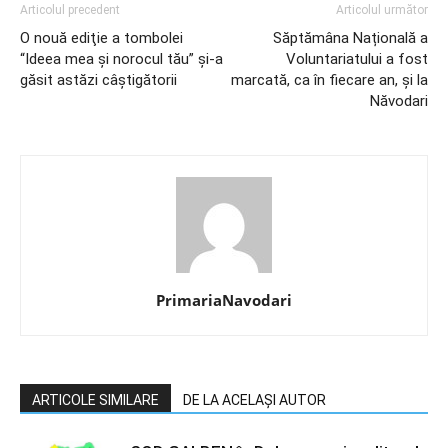
Articolul precedent
Articolul următor
O nouă ediţie a tombolei
Săptămâna Națională a
“Ideea mea şi norocul tău” și-a
Voluntariatului a fost
găsit astăzi câștigătorii
marcată, ca în fiecare an, și la
Năvodari
PrimariaNavodari
ARTICOLE SIMILARE
DE LA ACELAȘI AUTOR