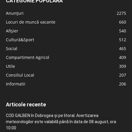
CATEGORIE POPULARĂ
Anunțuri
2275
Locuri de muncă vacante
660
Afișier
540
Cultură&Sport
512
Social
465
Compartiment Agricol
409
Utile
309
Consiliul Local
207
Informatii
206
Articole recente
COD GALBEN în Dobrogea și pe litoral. Avertizarea
meteorologilor este valabilă până în data de 08 august, ora
10:00