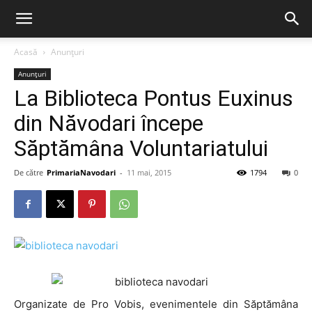
Acasă
Anunțuri
Anunțuri
La Biblioteca Pontus Euxinus
din Năvodari începe
Săptămâna Voluntariatului
De către
PrimariaNavodari
-
11 mai, 2015
1794
0
Organizate de Pro Vobis, evenimentele din Săptămâna