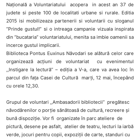
Naţională a Voluntariatului acopera in acest an 37 de
judete si peste 100 de localitati urbane si rurale. Editia
2015 isi mobilizeaza partenerii si voluntarii cu sloganul
“Prinde gustul!” si o intreaga campanie vizuala inspirata
din “bucataria” voluntariatului, menita sa imbie oamenii sa
incerce gustul implicarii.
Biblioteca Pontus Euxinus Năvodari se alătură celor care
organizează acțiuni de voluntariat cu evenimentul
,,Instigare la lectură’’ – ediția a V-a, care va avea loc în
parcul din fața Casei de Cultură marți, 12 mai, începând
cu orele 12,30.
Grupul de voluntari ,,Ambasadorii bibliotecii’’ pregătesc
năvodărenilor o porție sănătoasă de cultură, recreere și
bună dispoziție. Vor fi organizate în parc ateliere de
pictură, desene pe asfalt, atelier de teatru, lecturi la iarbă
verde, jocuri pentru copii, expoziții de carte, standuri cu