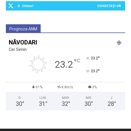
0
Cititori
CONECTAȚI-VĂ
Prognoza ANM
NĂVODARI
Cer Senin
°
23.2
°
C
23.2
°
23.2
61%
8.8m/s
3%
D
LUN
MAR
MIE
J
30
°
31
°
32
°
30
°
28
°