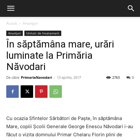
Acasă
Anunțuri
Anunțuri
Unitati de Invatamant
În săptămâna mare, urări
luminate la Primăria
Năvodari
De către
PrimariaNavodari
-
13 aprilie, 2017
2763
0
Cu ocazia Sfintelor Sărbători de Paște, în săptămâna
Mare, copiii Școlii Generale George Enescu Năvodari i-au
făcut o vizita domnului Primar Chelaru Florin plini de