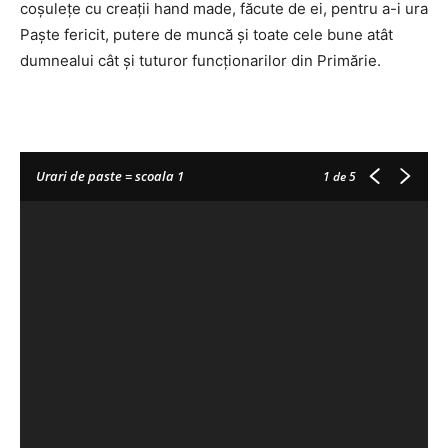
coșulețe cu creații hand made, făcute de ei, pentru a-i ura
Paște fericit, putere de muncă și toate cele bune atât
dumnealui cât și tuturor funcționarilor din Primărie.
Urari de paste = scoala 1
1
de 5