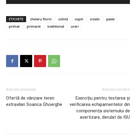
ETICHETE
chelaru florin
colind
copiii
creatii
paste
primar
primarie
traditional
urari
Articolul precedent
Articolul următor
Ofertă de vânzare teren
Exercițiu pentru testarea și
extravilan Soanca Ghoerghe
verificarea echipamentelor din
componența sistemului de
avertizare, derulat de ISU