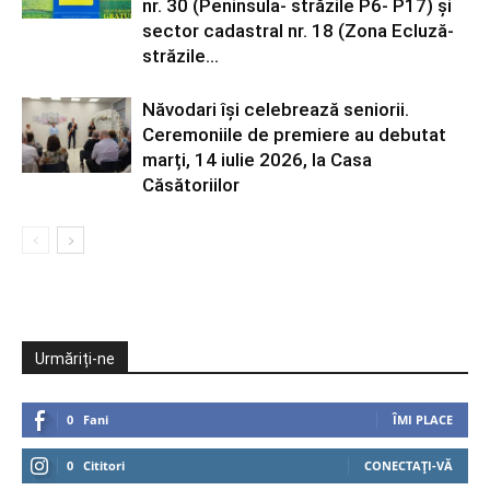
nr. 30 (Peninsula- străzile P6- P17) și
sector cadastral nr. 18 (Zona Ecluză-
străzile...
Năvodari își celebrează seniorii.
Ceremoniile de premiere au debutat
marți, 14 iulie 2026, la Casa
Căsătoriilor
Urmăriți-ne
0
Fani
ÎMI PLACE
0
Cititori
CONECTAȚI-VĂ