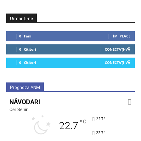
Urmăriți-ne
0
Fani
ÎMI PLACE
0
Cititori
CONECTAȚI-VĂ
0
Cititori
CONECTAȚI-VĂ
Prognoza ANM
NĂVODARI
Cer Senin
°
22.7
°
C
22.7
°
22.7