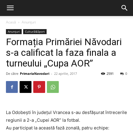
Acasă
Anunțuri
Anunțuri
Cultură&Sport
Formația Primăriei Năvodari
s-a calificat la faza finala a
turneului „Cupa AOR”
De către
PrimariaNavodari
-
22 aprilie, 2017
2591
0
La Odobești în județul Vrancea s-au desfășurat întrecerile
regiunii a 2-a „Cupei AOR” la fotbal.
Au participat la această fază zonală, patru echipe: