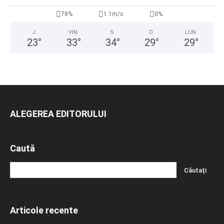
78%
1.1m/s
0%
J
VIN
S
D
LUN
23
°
33
°
34
°
29
°
29
°
ALEGEREA EDITORULUI
Caută
Articole recente