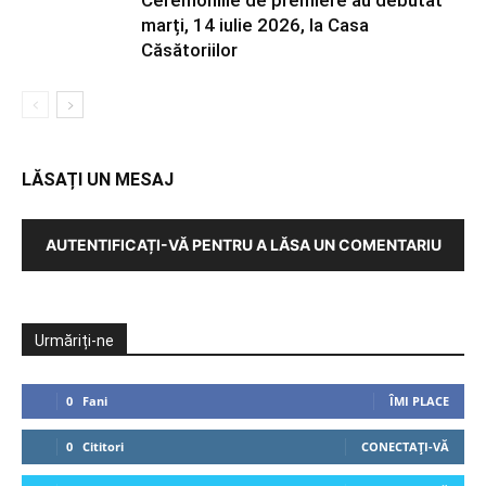
Ceremoniile de premiere au debutat
marți, 14 iulie 2026, la Casa
Căsătoriilor
LĂSAȚI UN MESAJ
AUTENTIFICAȚI-VĂ PENTRU A LĂSA UN COMENTARIU
Urmăriți-ne
0
Fani
ÎMI PLACE
0
Cititori
CONECTAȚI-VĂ