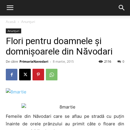
Acasă
Anunțuri
Anunțuri
Flori pentru doamnele şi
domnişoarele din Năvodari
De către
PrimariaNavodari
-
8 martie, 2015
2116
0
Femeile din Năvodari care se aflau pe stradă cu puţin
înainte de orele prânzului au primit câte o floare din