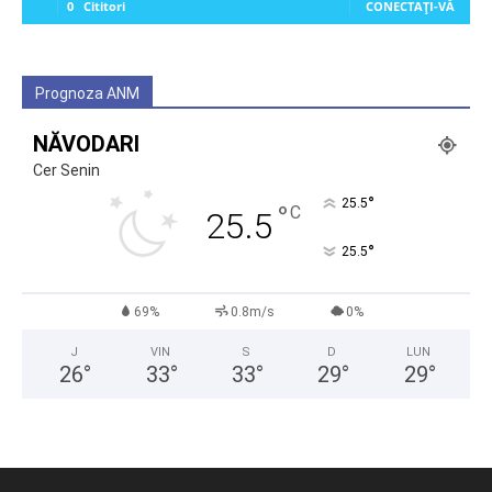
0
Cititori
CONECTAȚI-VĂ
Prognoza ANM
NĂVODARI
Cer Senin
°
25.5
°
C
25.5
°
25.5
69%
0.8m/s
0%
J
VIN
S
D
LUN
26
°
33
°
33
°
29
°
29
°