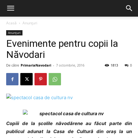
Acasă
Anunțuri
Anunțuri
Evenimente pentru copii la
Năvodari
De către
PrimariaNavodari
-
7 octombrie, 2016
1813
0
Copiii de la școlile năvodărene au făcut parte din
publicul adunat la Casa de Cultură din oraș la un