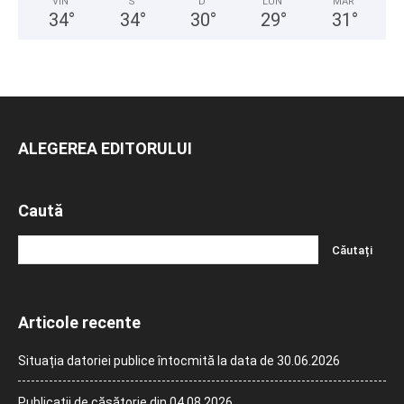
VIN
S
D
LUN
MAR
34
°
34
°
30
°
29
°
31
°
ALEGEREA EDITORULUI
Caută
Articole recente
Situația datoriei publice întocmită la data de 30.06.2026
Publicații de căsătorie din 04.08.2026