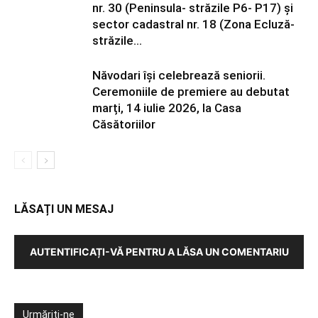
nr. 30 (Peninsula- străzile P6- P17) și
sector cadastral nr. 18 (Zona Ecluză-
străzile...
Năvodari își celebrează seniorii.
Ceremoniile de premiere au debutat
marți, 14 iulie 2026, la Casa
Căsătoriilor
LĂSAȚI UN MESAJ
AUTENTIFICAȚI-VĂ PENTRU A LĂSA UN COMENTARIU
Urmăriți-ne