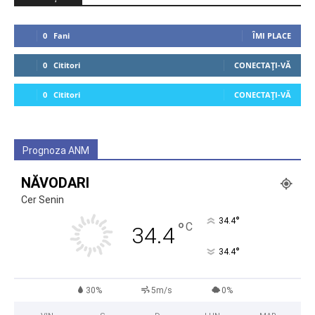
0
Fani
ÎMI PLACE
0
Cititori
CONECTAȚI-VĂ
0
Cititori
CONECTAȚI-VĂ
Prognoza ANM
NĂVODARI
Cer Senin
°
34.4
°
C
34.4
°
34.4
30%
5m/s
0%