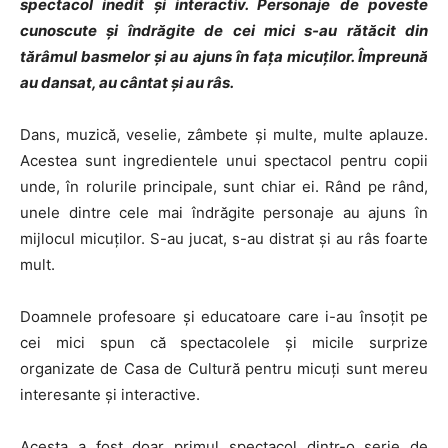
spectacol inedit și interactiv. Personaje de poveste
cunoscute și îndrăgite de cei mici s-au rătăcit din
tărâmul basmelor și au ajuns în fața micuților. Împreună
au dansat, au cântat și au râs.
Dans, muzică, veselie, zâmbete și multe, multe aplauze.
Acestea sunt ingredientele unui spectacol pentru copii
unde, în rolurile principale, sunt chiar ei. Rând pe rând,
unele dintre cele mai îndrăgite personaje au ajuns în
mijlocul micuților. S-au jucat, s-au distrat și au râs foarte
mult.
Doamnele profesoare și educatoare care i-au însoțit pe
cei mici spun că spectacolele și micile surprize
organizate de Casa de Cultură pentru micuți sunt mereu
interesante și interactive.
Acesta a fost doar primul spectacol dintr-o serie de