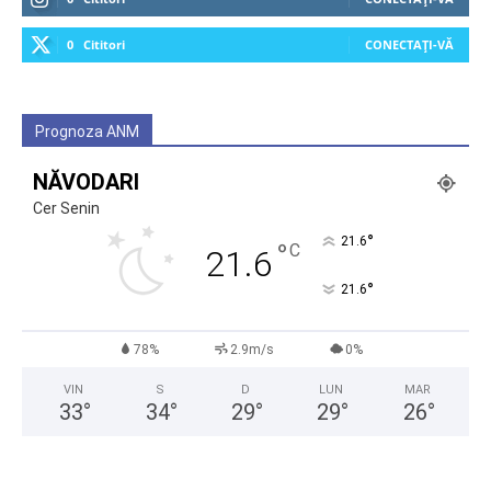
0
Cititori
CONECTAȚI-VĂ
Prognoza ANM
NĂVODARI
Cer Senin
°
21.6
°
C
21.6
°
21.6
78%
2.9m/s
0%
VIN
S
D
LUN
MAR
33
°
34
°
29
°
29
°
26
°