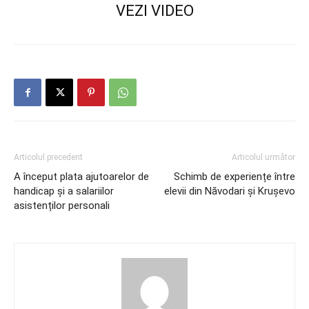
VEZI VIDEO
Articolul precedent
Articolul următor
A început plata ajutoarelor de
Schimb de experiențe între
handicap și a salariilor
elevii din Năvodari și Krușevo
asistenților personali