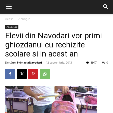
Acasă
Anunțuri
Anunțuri
Elevii din Navodari vor primi
ghiozdanul cu rechizite
scolare si in acest an
De către
PrimariaNavodari
-
12 septembrie, 2013
1947
0