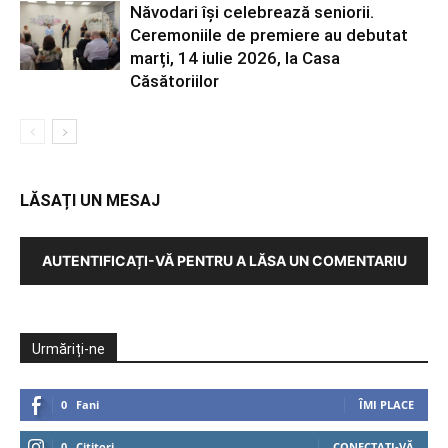
Năvodari își celebrează seniorii.
Ceremoniile de premiere au debutat
marți, 14 iulie 2026, la Casa
Căsătoriilor
LĂSAȚI UN MESAJ
AUTENTIFICAȚI-VĂ PENTRU A LĂSA UN COMENTARIU
Urmăriți-ne
0
Fani
ÎMI PLACE
0
Cititori
CONECTAȚI-VĂ