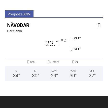
Prognoza ANM
NĂVODARI
Cer Senin
°
23.1
°
C
23.1
°
23.1
62%
3.7m/s
0%
S
D
LUN
MAR
MIE
34
°
30
°
29
°
30
°
27
°